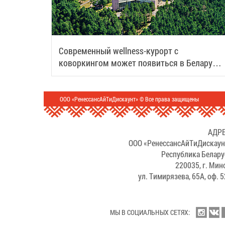
Современный wellness-курорт с
коворкингом может появиться в Беларуси:
рассказываем подробности
ООО «РенессансАйТиДискаунт» © Все права защищены
АДРЕ
ООО «РенессансАйТиДискаун
Республика Белару
220035, г. Мин
ул. Тимирязева, 65А, оф. 
МЫ В СОЦИАЛЬНЫХ СЕТЯХ: