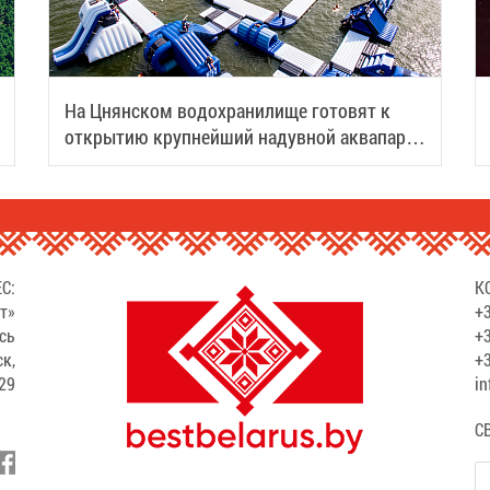
На Цнянском водохранилище готовят к
открытию крупнейший надувной аквапарк
Беларуси
С:
К
т»
+3
сь
+3
ск,
+3
529
in
С