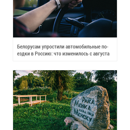
Бе­ло­ру­сам упро­сти­ли ав­то­мо­биль­ные по­
езд­ки в Рос­сию: что из­ме­ни­лось с ав­гу­ста