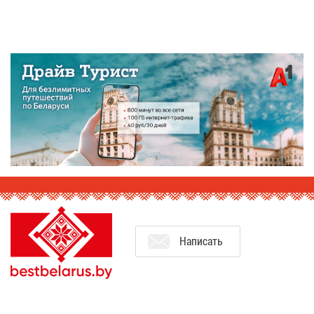
На­пи­сать