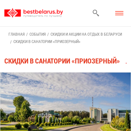
ГЛАВ­НАЯ
СО­БЫ­ТИЯ
СКИД­КИ И АК­ЦИИ НА ОТ­ДЫХ В БЕ­ЛА­РУ­СИ
СКИД­КИ В СА­НА­ТО­РИИ «ПРИ­ОЗЕР­НЫЙ»
СКИД­КИ В СА­НА­ТО­РИИ «ПРИ­ОЗЕР­НЫЙ»