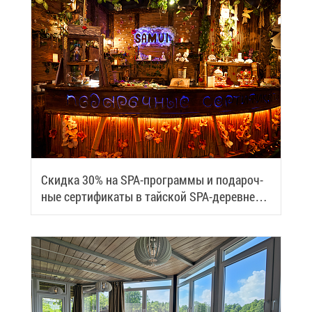
Скид­ка 30% на SPA-про­грам­мы и по­да­роч­
ные сер­ти­фи­ка­ты в тай­ской SPA-де­ревне
Samui