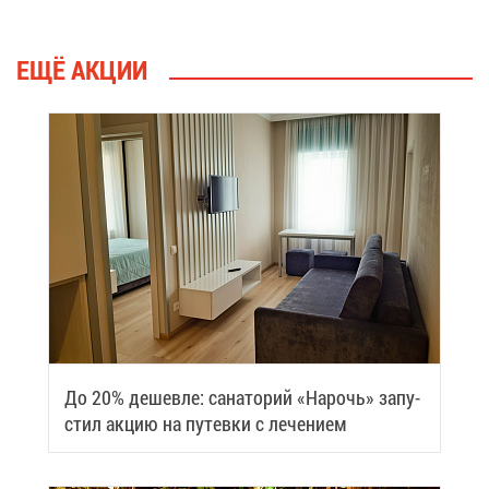
ЕЩЁ АК­ЦИИ
До 20% де­шев­ле: са­на­то­рий «На­рочь» за­пу­
стил ак­цию на пу­тев­ки с ле­че­ни­ем