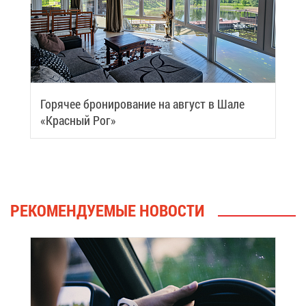
Го­ря­чее бро­ни­ро­ва­ние на ав­густ в Ша­ле
«Крас­ный Рог»
РЕ­КО­МЕН­ДУ­Е­МЫЕ НО­ВО­СТИ