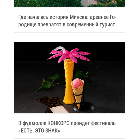
Где на­ча­лась ис­то­рия Мин­ска: древ­нее Го­
ро­ди­ще пре­вра­тят в со­вре­мен­ный ту­ри­сти­
че­ский центр
В фуд­мол­ле КОН­КОРС прой­дет фе­сти­валь
«ЕСТЬ. ЭТО ЗНАК»