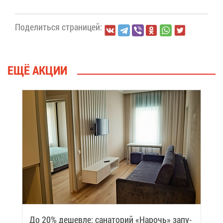
По­де­лить­ся стра­ни­цей:
ЕЩЁ АК­ЦИИ
До 20% де­шев­ле: са­на­то­рий «На­рочь» за­пу­