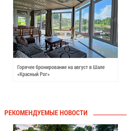
Го­ря­чее бро­ни­ро­ва­ние на ав­густ в Ша­ле
«Крас­ный Рог»
РЕ­КО­МЕН­ДУ­Е­МЫЕ НО­ВО­СТИ