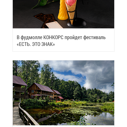
В фуд­мол­ле КОН­КОРС прой­дет фе­сти­валь
«ЕСТЬ. ЭТО ЗНАК»