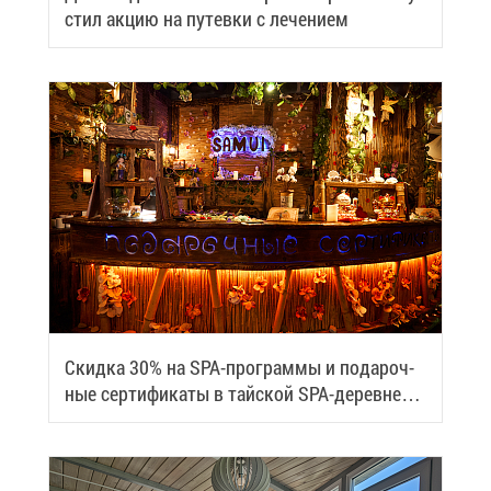
стил ак­цию на пу­тев­ки с ле­че­ни­ем
Скид­ка 30% на SPA-про­грам­мы и по­да­роч­
ные сер­ти­фи­ка­ты в тай­ской SPA-де­ревне
Samui