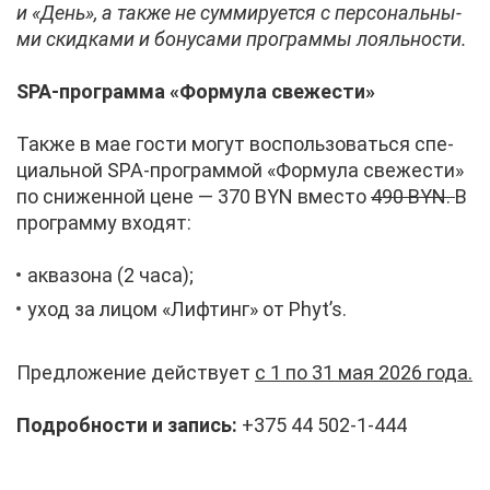
и «День», а та­к­же не сум­ми­ру­ет­ся с пер­со­наль­ны­
ми скид­ка­ми и бо­ну­са­ми про­грам­мы ло­яль­но­сти.
SPA-про­грам­ма «Фор­му­ла све­же­сти»
Та­к­же в мае го­сти мо­гут вос­поль­зо­вать­ся спе­
ци­аль­ной SPA-про­грам­мой «Фор­му­ла све­же­сти»
по сни­жен­ной цене — 370 BYN вме­сто
490 BYN.
В
про­грам­му вхо­дят:
ак­ва­зо­на (2 ча­са);
уход за ли­цом «Лиф­тинг» от Phyt’s.
Пред­ло­же­ние дей­ству­ет
с 1 по 31 мая 2026 го­да.
По­дроб­но­сти и за­пись:
+375 44 502-1-444