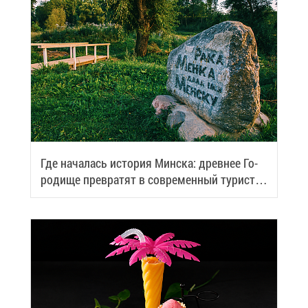
Где на­ча­лась ис­то­рия Мин­ска: древ­нее Го­
ро­ди­ще пре­вра­тят в со­вре­мен­ный ту­ри­сти­
че­ский центр