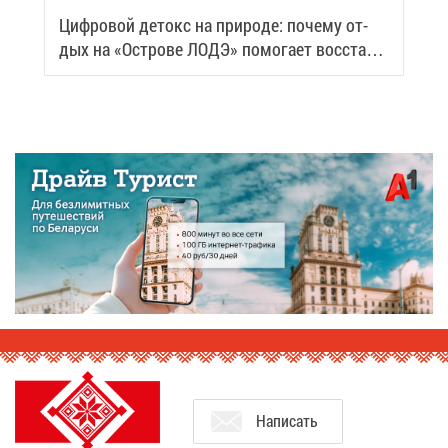
Циф­ро­вой де­токс на при­ро­де: по­че­му от­
дых на «Ост­ро­ве ЛОДЭ» по­мо­га­ет вос­ста­но­
вить си­лы
На­пи­сать