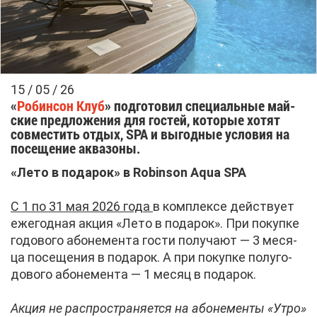
15 / 05 / 26
«
Ро­бин­сон Клуб
» под­го­то­вил спе­ци­аль­ные май­
ские пред­ло­же­ния для го­стей, ко­то­рые хо­тят
сов­ме­стить от­дых, SPA и вы­год­ные усло­вия на
по­се­ще­ние ак­ва­зо­ны.
«Ле­то в по­да­рок» в Robinson Aqua SPA
С 1 по 31 мая 2026 го­да
в ком­плек­се дей­ству­ет
еже­год­ная ак­ция «Ле­то в по­да­рок». При по­куп­ке
го­до­во­го або­не­мен­та го­сти по­лу­ча­ют — 3 ме­ся­
ца по­се­ще­ния в по­да­рок. А при по­куп­ке по­лу­го­
до­во­го або­не­мен­та — 1 ме­сяц в по­да­рок.
Ак­ция не рас­про­стра­ня­ет­ся на або­не­мен­ты «Утро»