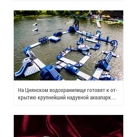
На Цнян­ском во­до­хра­ни­ли­ще го­то­вят к от­
кры­тию круп­ней­ший на­дув­ной ак­ва­парк
Бе­ла­ру­си