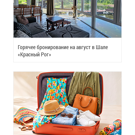
Го­ря­чее бро­ни­ро­ва­ние на ав­густ в Ша­ле
«Крас­ный Рог»