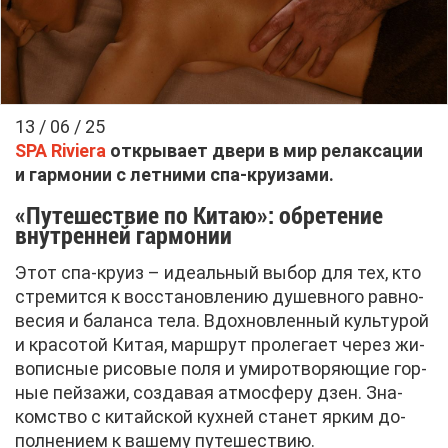
13 / 06 / 25
SPA Riviera
от­кры­ва­ет две­ри в мир ре­лак­са­ции
и гар­мо­нии с лет­ни­ми спа-кру­и­за­ми.
«Пу­те­ше­ствие по Ки­таю»: об­ре­те­ние
внут­рен­ней гар­мо­нии
Этот спа-кру­из – иде­аль­ный вы­бор для тех, кто
стре­мит­ся к вос­ста­нов­ле­нию ду­шев­но­го рав­но­
ве­сия и ба­лан­са те­ла. Вдох­нов­лен­ный куль­ту­рой
и кра­со­той Ки­тая, марш­рут про­ле­га­ет че­рез жи­
во­пис­ные ри­со­вые по­ля и уми­ро­тво­ря­ю­щие гор­
ные пей­за­жи, со­зда­вая ат­мо­сфе­ру дзен. Зна­
ком­ство с ки­тай­ской кух­ней ста­нет яр­ким до­
пол­не­ни­ем к ва­ше­му пу­те­ше­ствию.