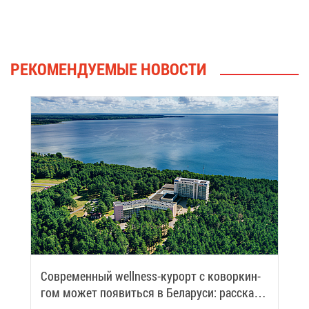
РЕ­КО­МЕН­ДУ­Е­МЫЕ НО­ВО­СТИ
Со­вре­мен­ный wellness-ку­рорт с ко­вор­кин­
гом мо­жет по­явить­ся в Бе­ла­ру­си: рас­ска­
зы­ва­ем по­дроб­но­сти