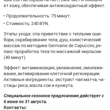
ет ко­жу, обес­пе­чи­вая ан­ти­ок­си­дант­ный эф­фект.
Про­дол­жи­тель­ность: 75 ми­нут.
Сто­и­мость: 240 BYN.
Эта­пы ухо­да: спа-при­вет­ствие с теп­лы­ми оши­
бо­ри, скра­би­ро­ва­ние те­ла, душ, хо­ли­сти­че­ский
мас­саж по ме­то­ди­ке Germaine de Capuccini, ре­
лакс-про­ра­бот­ка те­ла по мас­саж­ной эмуль­сии
(40 ми­нут).
Эф­фект: ви­та­ми­ни­за­ция, увлаж­не­ние, омо­ла­жи­
ва­ние, ак­ти­ви­ро­ва­ние кле­точ­ной ре­ге­не­ра­ции.
Ак­тив­ные ин­гре­ди­ен­ты: экс­тракт чая мат­ча, ча­
сти­цы ри­са, мас­ла сои и кун­жу­та.
Спе­ци­аль­ное се­зон­ное пред­ло­же­ние дей­ству­ет с
6 июня по 31 ав­гу­ста.
Кон­так­ты: