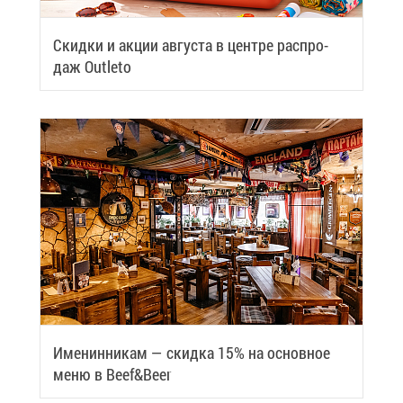
Скид­ки и ак­ции ав­гу­ста в цен­тре рас­про­
даж Outleto
Име­нин­ни­кам — скид­ка 15% на ос­нов­ное
ме­ню в Beef&Beer