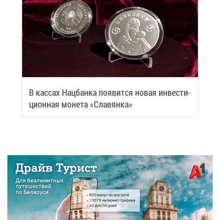
В кас­сах Нац­бан­ка по­явит­ся но­вая ин­ве­сти­
ци­он­ная мо­не­та «Сла­вян­ка»