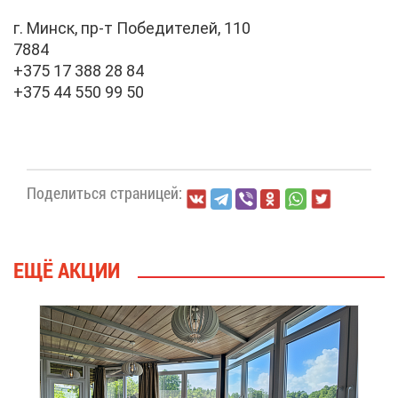
г. Минск, пр-т По­бе­ди­те­лей, 110
7884
+375 17 388 28 84
+375 44 550 99 50
По­де­лить­ся стра­ни­цей:
ЕЩЁ АК­ЦИИ