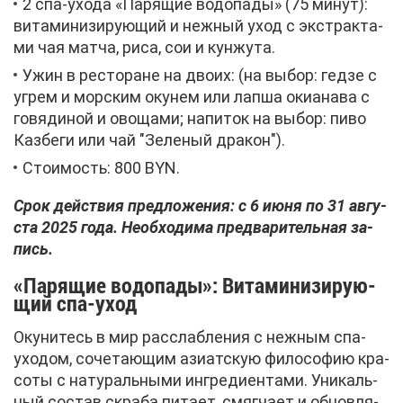
2 спа-ухо­да «Па­ря­щие во­до­па­ды» (75 ми­нут):
ви­та­ми­ни­зи­ру­ю­щий и неж­ный уход с экс­трак­та­
ми чая мат­ча, ри­са, сои и кун­жу­та.
Ужин в ре­сто­ране на дво­их: (на вы­бор: гед­зе с
уг­рем и мор­ским оку­нем или лап­ша оки­а­на­ва с
го­вя­ди­ной и ово­ща­ми; на­пи­ток на вы­бор: пи­во
Каз­бе­ги или чай "Зе­ле­ный дра­кон").
Сто­и­мость: 800 BYN.
Срок дей­ствия пред­ло­же­ния: с 6 июня по 31 ав­гу­
ста 2025 го­да. Необ­хо­ди­ма пред­ва­ри­тель­ная за­
пись.
«Па­ря­щие во­до­па­ды»: Ви­та­ми­ни­зи­ру­ю­
щий спа-уход
Оку­ни­тесь в мир рас­слаб­ле­ния с неж­ным спа-
ухо­дом, со­че­та­ю­щим ази­ат­скую фи­ло­со­фию кра­
со­ты с на­ту­раль­ны­ми ин­гре­ди­ен­та­ми. Уни­каль­
ный со­став скра­ба пи­та­ет, смяг­ча­ет и об­нов­ля­