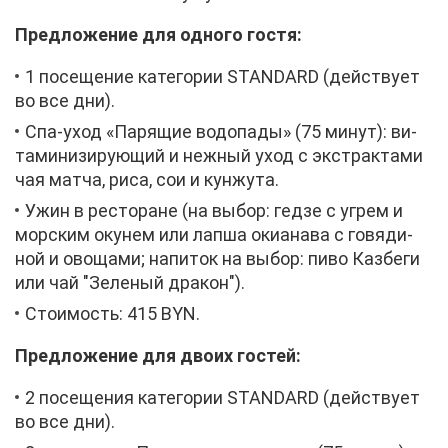
Пред­ло­же­ние для од­но­го го­стя:
1 по­се­ще­ние ка­те­го­рии STANDARD (дей­ству­ет
во все дни).
Спа-уход «Па­ря­щие во­до­па­ды» (75 ми­нут): ви­
та­ми­ни­зи­ру­ю­щий и неж­ный уход с экс­трак­та­ми
чая мат­ча, ри­са, сои и кун­жу­та.
Ужин в ре­сто­ране (на вы­бор: гед­зе с уг­рем и
мор­ским оку­нем или лап­ша оки­а­на­ва с го­вя­ди­
ной и ово­ща­ми; на­пи­ток на вы­бор: пи­во Каз­бе­ги
или чай "Зе­ле­ный дра­кон").
Сто­и­мость: 415 BYN.
Пред­ло­же­ние для дво­их го­стей:
2 по­се­ще­ния ка­те­го­рии STANDARD (дей­ству­ет
во все дни).