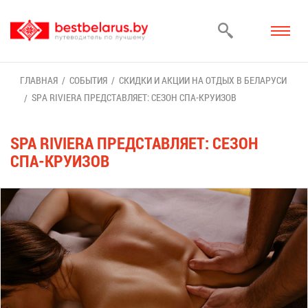
ГЛАВ­НАЯ
СО­БЫ­ТИЯ
СКИД­КИ И АК­ЦИИ НА ОТ­ДЫХ В БЕ­ЛА­РУ­СИ
SPA RIVIERA ПРЕД­СТАВ­ЛЯ­ЕТ: СЕ­ЗОН СПА-КРУ­И­ЗОВ
SPA RIVIERA ПРЕД­СТАВ­ЛЯ­ЕТ: СЕ­ЗОН
СПА-КРУ­И­ЗОВ