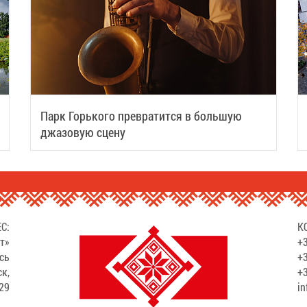
Парк Горького превратится в большую
джазовую сцену
С:
К
т»
+3
сь
+3
ск,
+3
529
in