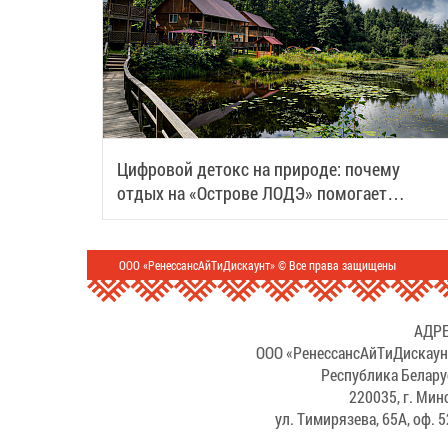
Цифровой детокс на природе: почему
отдых на «Острове ЛОДЭ» помогает
восстановить силы
ООО «РенессансАйТиДискаунт» © Все права защищены
АДРЕ
ООО «РенессансАйТиДискаун
Республика Белару
220035, г. Мин
ул. Тимирязева, 65А, оф. 