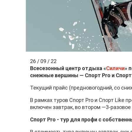
26 / 09 / 22
Всесезонный центр отдыха «
Силичи
» 
снежные вершины — Спорт Pro и Спорт 
Текущий прайс (предновогодний, со сниж
В рамках ​туров Спорт Pro и ​Спорт Lik
включен завтрак, во втором —3-разовое п
Спорт Pro - тур для профи с собствен
В стоимость тура включен завтрак, ски-