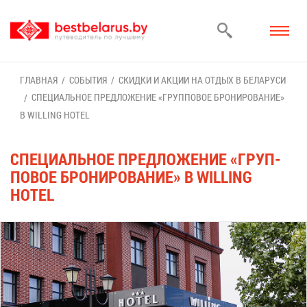
ГЛАВ­НАЯ
СО­БЫ­ТИЯ
СКИД­КИ И АК­ЦИИ НА ОТ­ДЫХ В БЕ­ЛА­РУ­СИ
СПЕ­ЦИ­АЛЬ­НОЕ ПРЕД­ЛО­ЖЕ­НИЕ «ГРУП­ПО­ВОЕ БРО­НИ­РО­ВА­НИЕ»
В WILLING HOTEL
СПЕ­ЦИ­АЛЬ­НОЕ ПРЕД­ЛО­ЖЕ­НИЕ «ГРУП­
ПО­ВОЕ БРО­НИ­РО­ВА­НИЕ» В WILLING
HOTEL