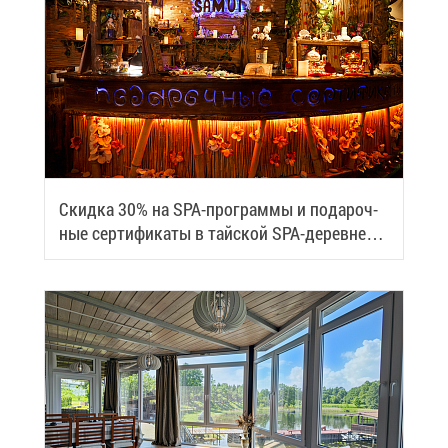
Скид­ка 30% на SPA-про­грам­мы и по­да­роч­
ные сер­ти­фи­ка­ты в тай­ской SPA-де­ревне
Samui