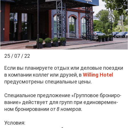
25 / 07 / 22
Ес­ли вы пла­ни­ру­е­те от­дых или де­ло­вые по­езд­ки
в ком­па­нии кол­лег или дру­зей, в
Willing Hotel
преду­смот­ре­ны спе­ци­аль­ные це­ны.
Спе­ци­аль­ное пред­ло­же­ние «Груп­по­вое бро­ни­ро­
ва­ние» дей­ству­ет для групп при еди­но­вре­мен­
ном бро­ни­ро­ва­нии
от
8 но
ме­ров
.
Усло­вия: