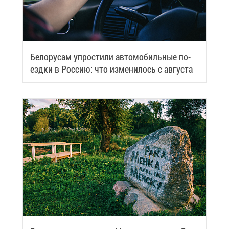
Бе­ло­ру­сам упро­сти­ли ав­то­мо­биль­ные по­
езд­ки в Рос­сию: что из­ме­ни­лось с ав­гу­ста