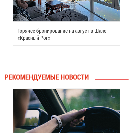
Го­ря­чее бро­ни­ро­ва­ние на ав­густ в Ша­ле
«Крас­ный Рог»
РЕ­КО­МЕН­ДУ­Е­МЫЕ НО­ВО­СТИ