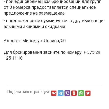
при еди­но­вре­мен­ном бро­ни­ро­ва­нии для групп
от 8 но­ме­ров предо­став­ля­ет­ся спе­ци­аль­ное
пред­ло­же­ние на раз­ме­ще­ние
пред­ло­же­ние не сум­ми­ру­ет­ся с дру­ги­ми спе­ци­
аль­ны­ми ак­ци­я­ми и скид­ка­ми
Ад­рес: г. Минск, ул. Ле­ни­на, 50
Для бро­ни­ро­ва­ния зво­ни­те по но­ме­ру: + 375 29
125 11 10
По­де­лить­ся стра­ни­цей: