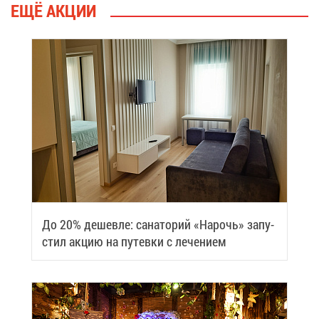
ЕЩЁ АК­ЦИИ
До 20% де­шев­ле: са­на­то­рий «На­рочь» за­пу­
стил ак­цию на пу­тев­ки с ле­че­ни­ем