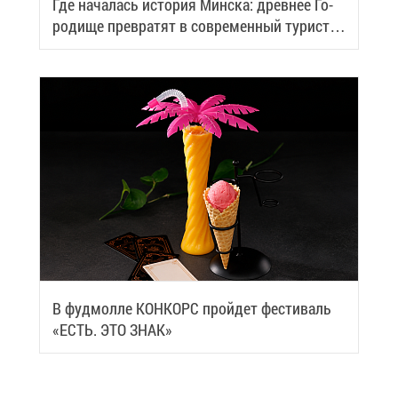
Где на­ча­лась ис­то­рия Мин­ска: древ­нее Го­
ро­ди­ще пре­вра­тят в со­вре­мен­ный ту­ри­сти­
че­ский центр
В фуд­мол­ле КОН­КОРС прой­дет фе­сти­валь
«ЕСТЬ. ЭТО ЗНАК»