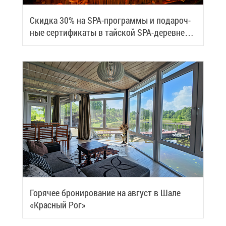
Скид­ка 30% на SPA-про­грам­мы и по­да­роч­
ные сер­ти­фи­ка­ты в тай­ской SPA-де­ревне
Samui
Го­ря­чее бро­ни­ро­ва­ние на ав­густ в Ша­ле
«Крас­ный Рог»