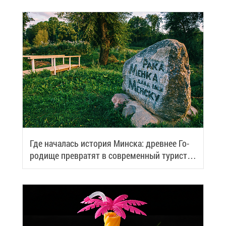
Где на­ча­лась ис­то­рия Мин­ска: древ­нее Го­
ро­ди­ще пре­вра­тят в со­вре­мен­ный ту­ри­сти­
че­ский центр