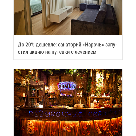
До 20% де­шев­ле: са­на­то­рий «На­рочь» за­пу­
стил ак­цию на пу­тев­ки с ле­че­ни­ем