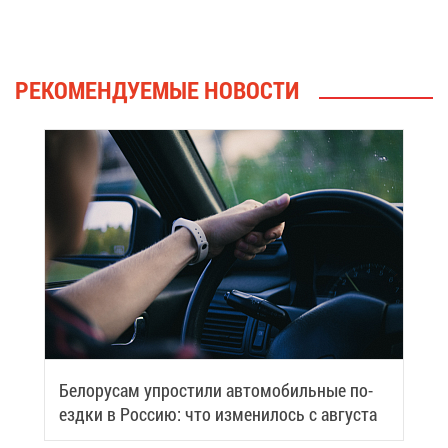
РЕ­КО­МЕН­ДУ­Е­МЫЕ НО­ВО­СТИ
Бе­ло­ру­сам упро­сти­ли ав­то­мо­биль­ные по­
езд­ки в Рос­сию: что из­ме­ни­лось с ав­гу­ста