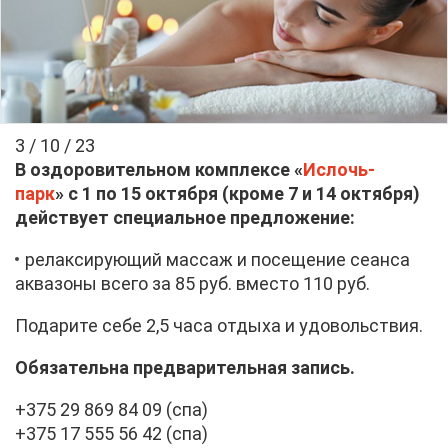
3 / 10 / 23
В оздо­ро­ви­тель­ном ком­плек­се «
Ис­лочь-
парк
» с 1 по 15 ок­тяб­ря (кро­ме 7 и 14 ок­тяб­ря)
дей­ству­ет спе­ци­аль­ное пред­ло­же­ние:
ре­лак­си­ру­ю­щий мас­саж и по­се­ще­ние се­ан­са
ак­ва­зо­ны все­го за 85 руб. вме­сто 110 руб.
По­да­ри­те се­бе 2,5 ча­са от­ды­ха и удо­воль­ствия.
Обя­за­тель­на пред­ва­ри­тель­ная за­пись.
+375 29 869 84 09 (спа)
+375 17 555 56 42 (спа)