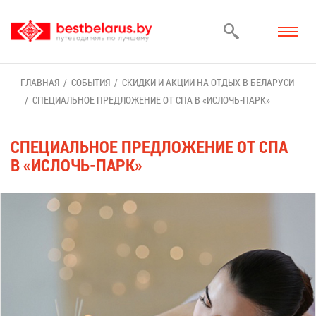
ГЛАВ­НАЯ
СО­БЫ­ТИЯ
СКИД­КИ И АК­ЦИИ НА ОТ­ДЫХ В БЕ­ЛА­РУ­СИ
СПЕ­ЦИ­АЛЬ­НОЕ ПРЕД­ЛО­ЖЕ­НИЕ ОТ СПА В «ИС­ЛОЧЬ-ПАРК»
СПЕ­ЦИ­АЛЬ­НОЕ ПРЕД­ЛО­ЖЕ­НИЕ ОТ СПА
В «ИС­ЛОЧЬ-ПАРК»