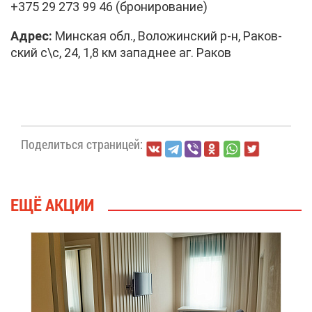
+375 29 273 99 46 (бро­ни­ро­ва­ние)
Ад­рес:
Мин­ская обл., Во­ло­жин­ский р-н, Ра­ков­
ский с\с, 24, 1,8 км за­пад­нее аг. Ра­ков
По­де­лить­ся стра­ни­цей:
ЕЩЁ АК­ЦИИ