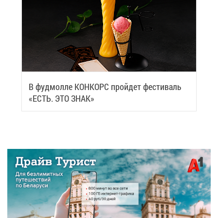
В фуд­мол­ле КОН­КОРС прой­дет фе­сти­валь
«ЕСТЬ. ЭТО ЗНАК»