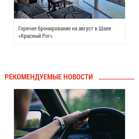
Го­ря­чее бро­ни­ро­ва­ние на ав­густ в Ша­ле
«Крас­ный Рог»
РЕ­КО­МЕН­ДУ­Е­МЫЕ НО­ВО­СТИ