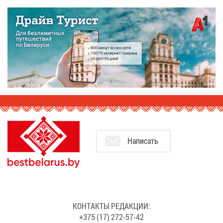
На­пи­сать
КОН­ТАК­ТЫ РЕ­ДАК­ЦИИ:
+375 (17) 272-57-42