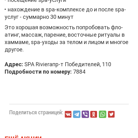
на­хож­де­ние в spa-ком­плек­се до и по­сле spa-
услуг - сум­мар­но 30 ми­нут
Это хо­ро­шая воз­мож­ность по­про­бо­вать фло­
атинг, мас­саж, па­ре­ние, во­сточ­ные ри­ту­а­лы в
хам­ма­ме, spa-ухо­ды за те­лом и ли­цом и мно­гое
дру­гое.
Ад­рес:
SPA Rivieraпр-т По­бе­ди­те­лей, 110
По­дроб­но­сти по но­ме­ру:
7884
По­де­лить­ся стра­ни­цей: