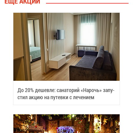
ЕЩЁ АК­ЦИИ
До 20% де­шев­ле: са­на­то­рий «На­рочь» за­пу­
стил ак­цию на пу­тев­ки с ле­че­ни­ем