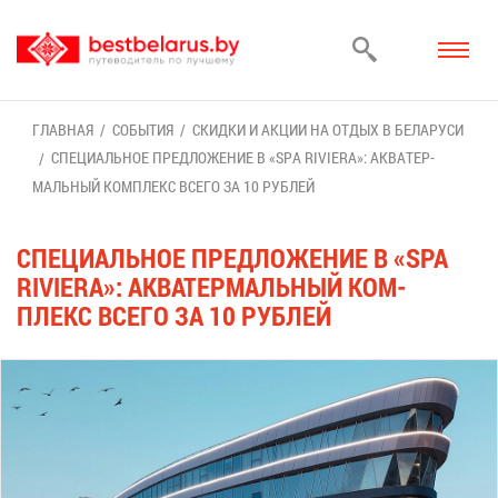
ГЛАВ­НАЯ
СО­БЫ­ТИЯ
СКИД­КИ И АК­ЦИИ НА ОТ­ДЫХ В БЕ­ЛА­РУ­СИ
СПЕ­ЦИ­АЛЬ­НОЕ ПРЕД­ЛО­ЖЕ­НИЕ В «SPA RIVIERA»: АК­ВА­ТЕР­
МАЛЬ­НЫЙ КОМ­ПЛЕКС ВСЕ­ГО ЗА 10 РУБ­ЛЕЙ
СПЕ­ЦИ­АЛЬ­НОЕ ПРЕД­ЛО­ЖЕ­НИЕ В «SPA
RIVIERA»: АК­ВА­ТЕР­МАЛЬ­НЫЙ КОМ­
ПЛЕКС ВСЕ­ГО ЗА 10 РУБ­ЛЕЙ