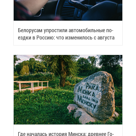
Бе­ло­ру­сам упро­сти­ли ав­то­мо­биль­ные по­
езд­ки в Рос­сию: что из­ме­ни­лось с ав­гу­ста
Где на­ча­лась ис­то­рия Мин­ска: древ­нее Го­