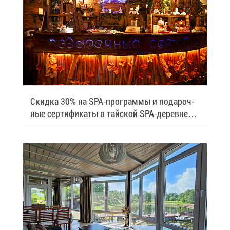
Скид­ка 30% на SPA-про­грам­мы и по­да­роч­
ные сер­ти­фи­ка­ты в тай­ской SPA-де­ревне
Samui