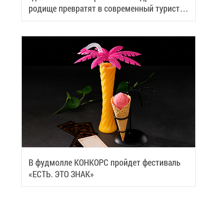
ро­ди­ще пре­вра­тят в со­вре­мен­ный ту­ри­сти­
че­ский центр
В фуд­мол­ле КОН­КОРС прой­дет фе­сти­валь
«ЕСТЬ. ЭТО ЗНАК»