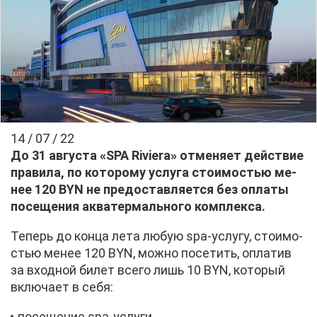
14 / 07 / 22
До 31 ав­гу­ста «SPA Riviera» от­ме­ня­ет дей­ствие
пра­ви­ла, по ко­то­ро­му услу­га сто­и­мо­стью ме­
нее 120 BYN не предо­став­ля­ет­ся без опла­ты
по­се­ще­ния ак­ва­тер­маль­но­го ком­плек­са.
Те­перь до кон­ца ле­та лю­бую spa-услу­гу, сто­и­мо­
стью ме­нее 120 BYN, мож­но по­се­тить, опла­тив
за вход­ной би­лет все­го лишь 10 BYN, ко­то­рый
вклю­ча­ет в се­бя:
по­се­ще­ние spa-услу­ги