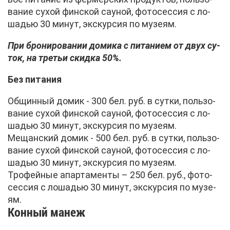
ва­ние су­хой фин­ской сау­ной, фо­то­сес­сия с ло­
ша­дью 30 ми­нут, экс­кур­сия по му­зе­ям.
При бро­ни­ро­ва­нии до­ми­ка с пи­та­ни­ем от двух су­
ток, на тре­тьи скид­ка 50%.
Без пи­та­ния
Об­щин­ный до­мик - 300 бел. руб. в сут­ки, поль­зо­
ва­ние су­хой фин­ской сау­ной, фо­то­сес­сия с ло­
ша­дью 30 ми­нут, экс­кур­сия по му­зе­ям.
Ме­щан­ский до­мик - 500 бел. руб. в сут­ки, поль­зо­
ва­ние су­хой фин­ской сау­ной, фо­то­сес­сия с ло­
ша­дью 30 ми­нут, экс­кур­сия по му­зе­ям.
Тро­фей­ные апар­та­мен­ты – 250 бел. руб., фо­то­
сес­сия с ло­ша­дью 30 ми­нут, экс­кур­сия по му­зе­
ям.
Кон­ный ма­неж