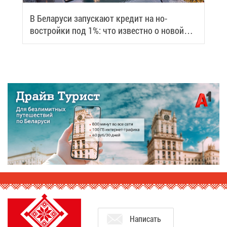
В Бе­ла­ру­си за­пус­ка­ют кре­дит на но­
вострой­ки под 1%: что из­вест­но о но­вой
про­грам­ме
На­пи­сать