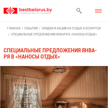
ГЛАВ­НАЯ
СО­БЫ­ТИЯ
СКИД­КИ И АК­ЦИИ НА ОТ­ДЫХ В БЕ­ЛА­РУ­СИ
СПЕ­ЦИ­АЛЬ­НЫЕ ПРЕД­ЛО­ЖЕ­НИЯ ЯН­ВА­РЯ В «НА­НО­СЫ ОТ­ДЫХ»
СПЕ­ЦИ­АЛЬ­НЫЕ ПРЕД­ЛО­ЖЕ­НИЯ ЯН­ВА­
РЯ В «НА­НО­СЫ ОТ­ДЫХ»