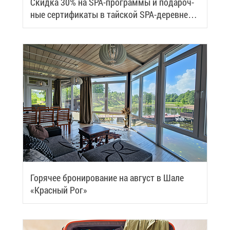
Скид­ка 30% на SPA-про­грам­мы и по­да­роч­
ные сер­ти­фи­ка­ты в тай­ской SPA-де­ревне
Samui
Го­ря­чее бро­ни­ро­ва­ние на ав­густ в Ша­ле
«Крас­ный Рог»