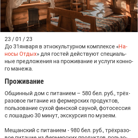
23 / 01 / 23
До 31ян­ва­ря в эт­но­куль­тур­ном ком­плек­се «
На­
но­сы От­дых
» для го­стей дей­ству­ют спе­ци­аль­
ные пред­ло­же­ния на про­жи­ва­ние и услу­ги кон­но­
го ма­не­жа.
Про­жи­ва­ние
Об­щин­ный дом с пи­та­ни­ем – 580 бел. руб., трёх­
ра­зо­вое пи­та­ние из фер­мер­ских про­дук­тов,
поль­зо­ва­ние су­хой фин­ской сау­ной, фо­то­сес­сия
с ло­ша­дью 30 ми­нут, экс­кур­сия по му­зе­ям.
Ме­щан­ский с пи­та­ни­ем - 980 бел. руб., трёх­ра­зо­
вое пи­та­ние из фер­мер­ских про­дук­тов, поль­зо­