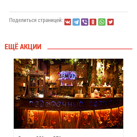
По­де­лить­ся стра­ни­цей:
ЕЩЁ АК­ЦИИ