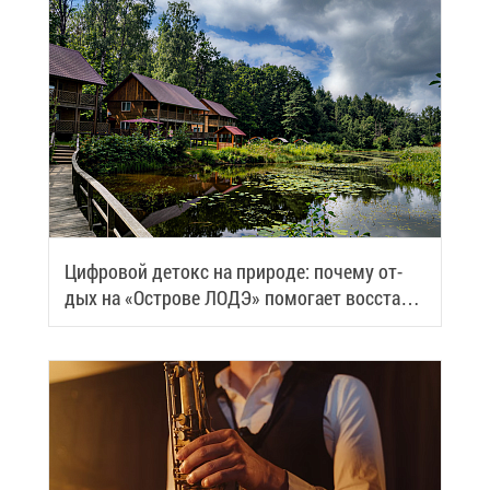
Циф­ро­вой де­токс на при­ро­де: по­че­му от­
дых на «Ост­ро­ве ЛОДЭ» по­мо­га­ет вос­ста­но­
вить си­лы