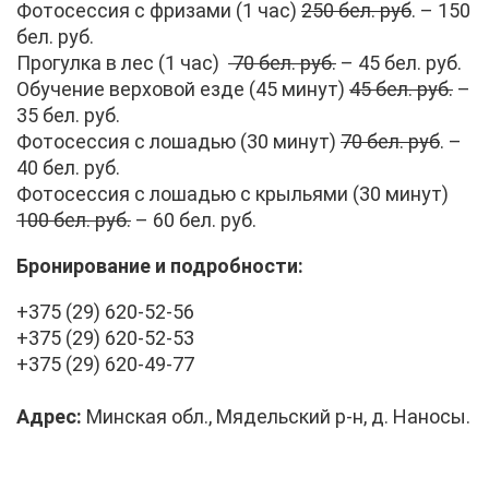
Фо­то­сес­сия с фри­за­ми (1 час)
250 бел. руб
. – 150
бел. руб.
Про­гул­ка в лес (1 час)
70 бел. руб.
– 45 бел. руб.
Обу­че­ние вер­хо­вой ез­де (45 ми­нут)
45 бел. руб
.
–
35 бел. руб.
Фо­то­сес­сия с ло­ша­дью (30 ми­нут)
70 бел. руб
. –
40 бел. руб.
Фо­то­сес­сия с ло­ша­дью с кры­лья­ми (30 ми­нут)
100 бел. руб.
– 60 бел. руб.
Бро­ни­ро­ва­ние и по­дроб­но­сти:
+375 (29) 620-52-56
+375 (29) 620-52-53
+375 (29) 620-49-77
Ад­рес:
Мин­ская обл., Мя­дель­ский р-н, д. На­но­сы.