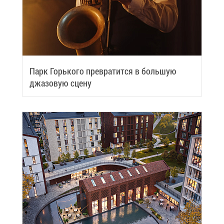
Парк Горь­ко­го пре­вра­тит­ся в боль­шую
джа­зо­вую сце­ну