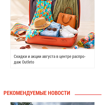
Скид­ки и ак­ции ав­гу­ста в цен­тре рас­про­
даж Outleto
РЕ­КО­МЕН­ДУ­Е­МЫЕ НО­ВО­СТИ