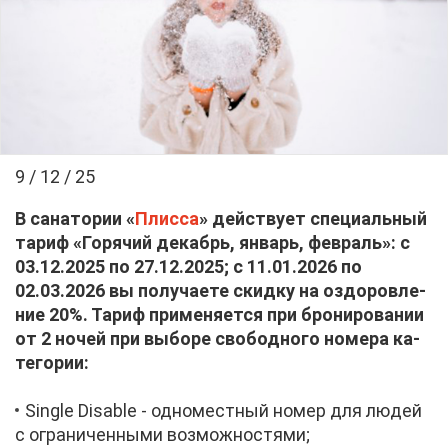
9 / 12 / 25
В са­на­то­рии «
Плис­са
» дей­ству­ет спе­ци­аль­ный
та­риф «Го­ря­чий де­кабрь, ян­варь, фев­раль»: с
03.12.2025 по 27.12.2025; с 11.01.2026 по
02.03.2026 вы по­лу­ча­е­те скид­ку на оздо­ров­ле­
ние 20%. Та­риф при­ме­ня­ет­ся при бро­ни­ро­ва­нии
от 2 но­чей при вы­бо­ре сво­бод­но­го но­ме­ра ка­
те­го­рии:
Single Disable - од­но­мест­ный но­мер для лю­дей
с огра­ни­чен­ны­ми воз­мож­но­стя­ми;