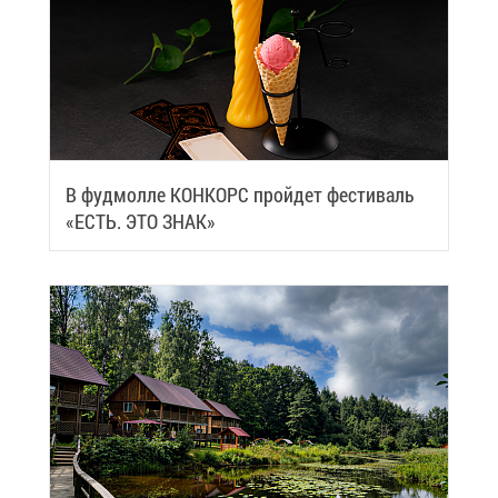
В фуд­мол­ле КОН­КОРС прой­дет фе­сти­валь
«ЕСТЬ. ЭТО ЗНАК»