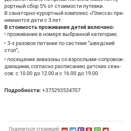
рорт­ный сбор 5% от сто­и­мо­сти пу­тев­ки.
В са­на­тор­но-ку­рорт­ный ком­плекс «Плис­са» при­
ни­ма­ют­ся де­ти с 3 лет.
В сто­и­мость про­жи­ва­ния де­тей вклю­че­но:
про­жи­ва­ние в но­ме­ре вы­бран­ной ка­те­го­рии;
3-х ра­зо­вое пи­та­ние по си­сте­ме "швед­ский
стол";
по­се­ще­ние ак­ва­зо­ны со взрос­лы­ми-со­про­вож­
да­ю­щи­ми, со­глас­но рас­пи­са­нию дет­ских се­ан­
сов: с 10.00 до 12.00 и с 16.00 до 19.00.
По­дроб­но­сти:
+375293534707
По­де­лить­ся стра­ни­цей: