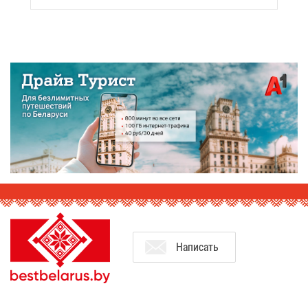
На­пи­сать