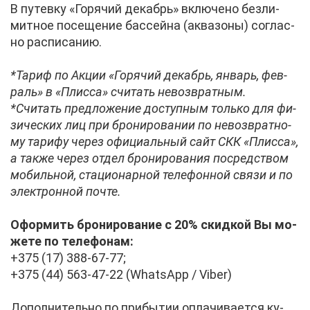
В пу­тев­ку «Го­ря­чий де­кабрь» вклю­че­но без­ли­
мит­ное по­се­ще­ние бас­сей­на (ак­ва­зо­ны) со­глас­
но рас­пи­са­нию.
*Та­риф по Ак­ции «Го­ря­чий де­кабрь, ян­варь, фев­
раль» в «Плис­са» счи­тать невоз­врат­ным.
*Счи­тать пред­ло­же­ние до­ступ­ным толь­ко для фи­
зи­че­ских лиц при бро­ни­ро­ва­нии по невоз­врат­но­
му та­ри­фу че­рез офи­ци­аль­ный сайт СКК «Плис­са»,
а та­к­же че­рез от­дел бро­ни­ро­ва­ния по­сред­ством
мо­биль­ной, ста­ци­о­нар­ной те­ле­фон­ной свя­зи и по
элек­трон­ной по­чте.
Офор­мить бро­ни­ро­ва­ние с 20% скид­кой Вы мо­
же­те по те­ле­фо­нам:
+375 (17) 388-67-77;
+375 (44) 563-47-22 (WhatsApp / Viber)
До­пол­ни­тель­но по при­бы­тии опла­чи­ва­ет­ся ку­