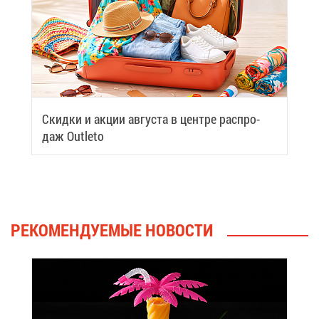
Скид­ки и ак­ции ав­гу­ста в цен­тре рас­про­
даж Outleto
РЕ­КО­МЕН­ДУ­Е­МЫЕ НО­ВО­СТИ