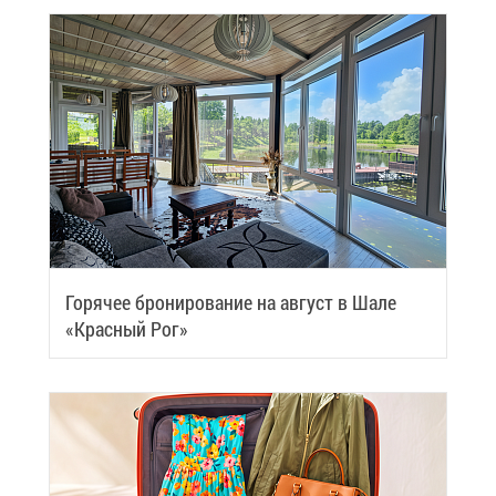
Го­ря­чее бро­ни­ро­ва­ние на ав­густ в Ша­ле
«Крас­ный Рог»