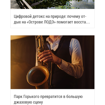
Циф­ро­вой де­токс на при­ро­де: по­че­му от­
дых на «Ост­ро­ве ЛОДЭ» по­мо­га­ет вос­ста­но­
вить си­лы
Парк Горь­ко­го пре­вра­тит­ся в боль­шую
джа­зо­вую сце­ну