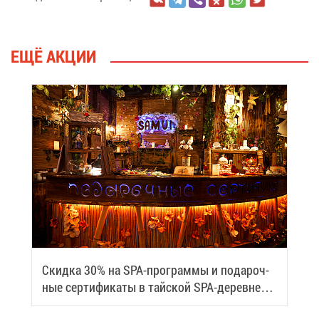
ЕЩЁ АК­ЦИИ
Скид­ка 30% на SPA-про­грам­мы и по­да­роч­
ные сер­ти­фи­ка­ты в тай­ской SPA-де­ревне
Samui