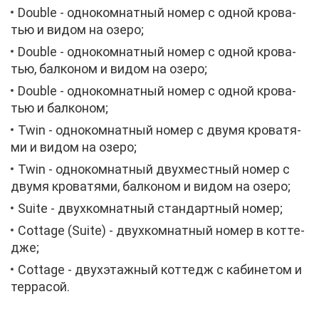
Double - од­но­ком­нат­ный но­мер с од­ной кро­ва­
тью и ви­дом на озе­ро;
Double - од­но­ком­нат­ный но­мер с од­ной кро­ва­
тью, бал­ко­ном и ви­дом на озе­ро;
Double - од­но­ком­нат­ный но­мер с од­ной кро­ва­
тью и бал­ко­ном;
Twin - од­но­ком­нат­ный но­мер с дву­мя кро­ва­тя­
ми и ви­дом на озе­ро;
Twin - од­но­ком­нат­ный двух­мест­ный но­мер с
дву­мя кро­ва­тя­ми, бал­ко­ном и ви­дом на озе­ро;
Suite - двух­ком­нат­ный стан­дарт­ный но­мер;
Cottage (Suite) - двух­ком­нат­ный но­мер в кот­те­
дже;
Cottage - двух­этаж­ный кот­тедж с ка­би­не­том и
тер­ра­сой.