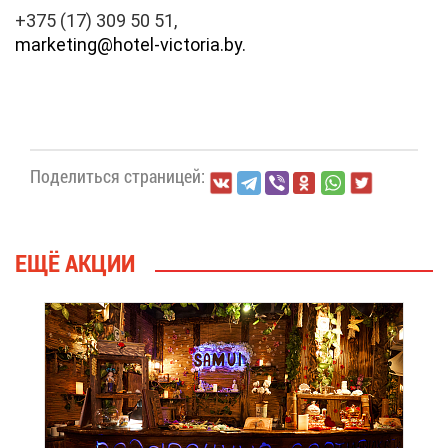
+375 (17) 309 50 51,
marketing@​hotel-​vic​tori​a.​by
.
По­де­лить­ся стра­ни­цей:
ЕЩЁ АК­ЦИИ