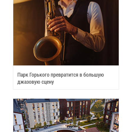
Парк Горь­ко­го пре­вра­тит­ся в боль­шую
джа­зо­вую сце­ну