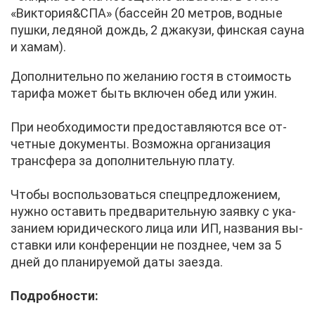
«Вик­то­рия&СПА» (бас­сейн 20 мет­ров, вод­ные
пуш­ки, ле­дя­ной дождь, 2 джа­ку­зи, фин­ская сау­на
и ха­мам).
До­пол­ни­тель­но по же­ла­нию го­стя в сто­и­мость
та­ри­фа мо­жет быть вклю­чен обед или ужин.
При необ­хо­ди­мо­сти предо­став­ля­ют­ся все от­
чет­ные до­ку­мен­ты. Воз­мож­на ор­га­ни­за­ция
транс­фе­ра за до­пол­ни­тель­ную пла­ту.
Что­бы вос­поль­зо­вать­ся спец­пред­ло­же­ни­ем,
нуж­но оста­вить пред­ва­ри­тель­ную за­яв­ку с ука­
за­ни­ем юри­ди­че­ско­го ли­ца или ИП, на­зва­ния вы­
став­ки или кон­фе­рен­ции не позд­нее, чем за 5
дней до пла­ни­ру­е­мой да­ты за­ез­да.
По­дроб­но­сти: