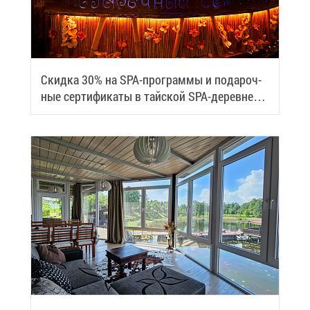
Скид­ка 30% на SPA-про­грам­мы и по­да­роч­
ные сер­ти­фи­ка­ты в тай­ской SPA-де­ревне
Samui