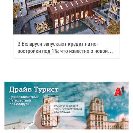
В Бе­ла­ру­си за­пус­ка­ют кре­дит на но­
вострой­ки под 1%: что из­вест­но о но­вой
про­грам­ме