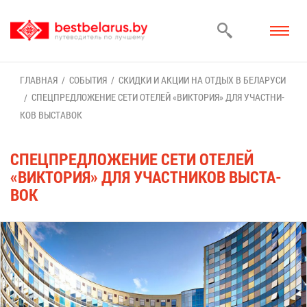
ГЛАВ­НАЯ
СО­БЫ­ТИЯ
СКИД­КИ И АК­ЦИИ НА ОТ­ДЫХ В БЕ­ЛА­РУ­СИ
СПЕЦ­ПРЕД­ЛО­ЖЕ­НИЕ СЕ­ТИ ОТЕ­ЛЕЙ «ВИК­ТО­РИЯ» ДЛЯ УЧАСТ­НИ­
КОВ ВЫ­СТА­ВОК
СПЕЦ­ПРЕД­ЛО­ЖЕ­НИЕ СЕ­ТИ ОТЕ­ЛЕЙ
«ВИК­ТО­РИЯ» ДЛЯ УЧАСТ­НИ­КОВ ВЫ­СТА­
ВОК