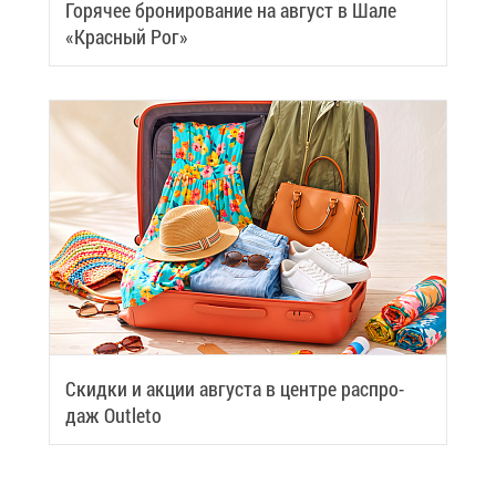
Го­ря­чее бро­ни­ро­ва­ние на ав­густ в Ша­ле
«Крас­ный Рог»
Скид­ки и ак­ции ав­гу­ста в цен­тре рас­про­
даж Outleto