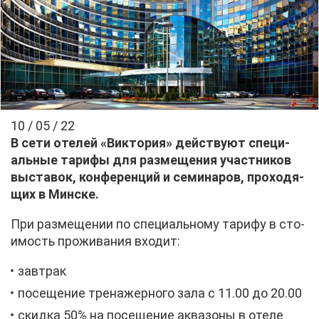
10 / 05 / 22
В се­ти оте­лей «Вик­то­рия» дей­ству­ют спе­ци­
аль­ные та­ри­фы для раз­ме­ще­ния участ­ни­ков
вы­ста­вок, кон­фе­рен­ций и се­ми­на­ров, про­хо­дя­
щих в Мин­ске.
При раз­ме­ще­нии по спе­ци­аль­но­му та­ри­фу в сто­
и­мость про­жи­ва­ния вхо­дит:
зав­трак
по­се­ще­ние тре­на­жер­но­го за­ла с 11.00 до 20.00
скид­ка 50% на по­се­ще­ние ак­ва­зо­ны в оте­ле