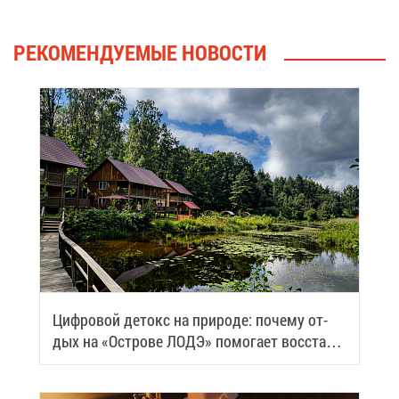
РЕ­КО­МЕН­ДУ­Е­МЫЕ НО­ВО­СТИ
Циф­ро­вой де­токс на при­ро­де: по­че­му от­
дых на «Ост­ро­ве ЛОДЭ» по­мо­га­ет вос­ста­но­
вить си­лы