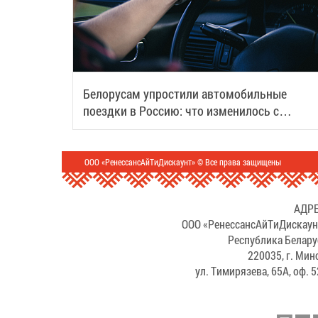
Белорусам упростили автомобильные
поездки в Россию: что изменилось с
августа
ООО «РенессансАйТиДискаунт» © Все права защищены
АДРЕ
ООО «РенессансАйТиДискаун
Республика Белару
220035, г. Мин
ул. Тимирязева, 65А, оф. 