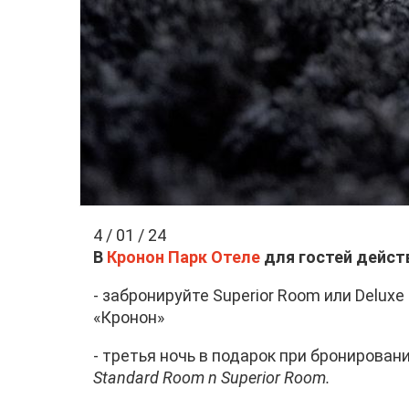
4 / 01 / 24
В
Кронон Парк Отеле
для гостей дейст
- забронируйте Superior Room или Delux
«Кронон»
- третья ночь в подарок при бронирова
Standard Room n Superior Room.