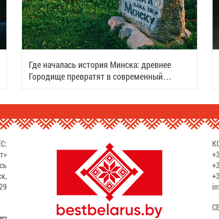
Где началась история Минска: древнее
Городище превратят в современный
туристический центр
С:
К
т»
+3
сь
+3
ск,
+3
529
in
С