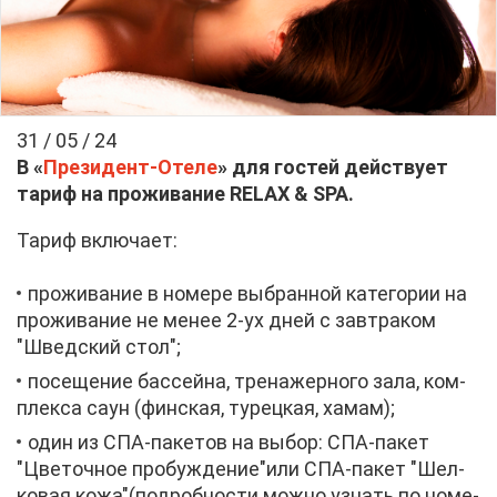
31 / 05 / 24
В «
Пре­зи­дент-Оте­ле
» для го­стей дей­ству­ет
та­риф на про­жи­ва­ние RELAX & SPA.
Та­риф вклю­ча­ет:
про­жи­ва­ние в но­ме­ре вы­бран­ной ка­те­го­рии на
про­жи­ва­ние не ме­нее 2-ух дней с зав­тра­ком
"Швед­ский стол";
по­се­ще­ние бас­сей­на, тре­на­жер­но­го за­ла, ком­
плек­са саун (фин­ская, ту­рец­кая, ха­мам);
один из СПА-па­ке­тов на вы­бор: СПА-па­кет
"Цве­точ­ное про­буж­де­ние"или СПА-па­кет "Шел­
ко­вая ко­жа"(по­дроб­но­сти мож­но узнать по но­ме­