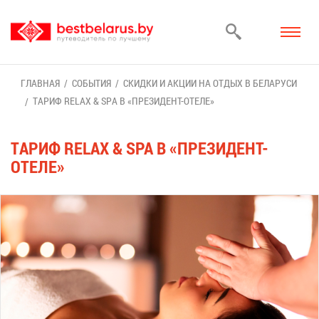
ГЛАВ­НАЯ
СО­БЫ­ТИЯ
СКИД­КИ И АК­ЦИИ НА ОТ­ДЫХ В БЕ­ЛА­РУ­СИ
ТА­РИФ RELAX & SPA В «ПРЕ­ЗИ­ДЕНТ-ОТЕ­ЛЕ»
ТА­РИФ RELAX & SPA В «ПРЕ­ЗИ­ДЕНТ-
ОТЕ­ЛЕ»