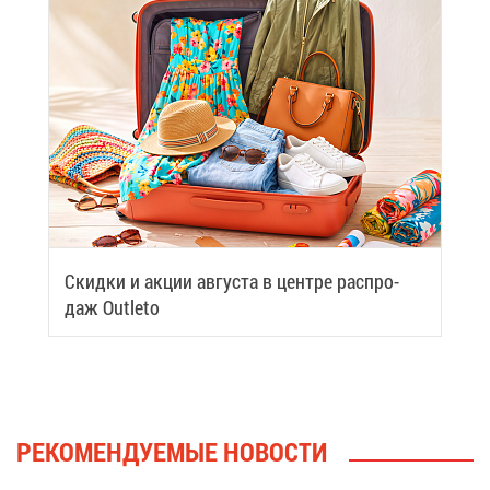
Скид­ки и ак­ции ав­гу­ста в цен­тре рас­про­
даж Outleto
РЕ­КО­МЕН­ДУ­Е­МЫЕ НО­ВО­СТИ