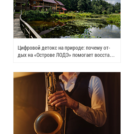
Циф­ро­вой де­токс на при­ро­де: по­че­му от­
дых на «Ост­ро­ве ЛОДЭ» по­мо­га­ет вос­ста­но­
вить си­лы