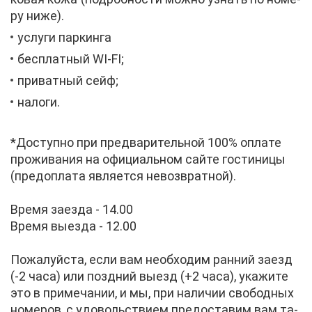
ру ни­же).
услу­ги пар­кин­га
бес­плат­ный WI-FI;
при­ват­ный сейф;
на­ло­ги.
*До­ступ­но при пред­ва­ри­тель­ной 100% опла­те
про­жи­ва­ния на офи­ци­аль­ном сай­те го­сти­ни­цы
(пред­опла­та яв­ля­ет­ся невоз­врат­ной).
Вре­мя за­ез­да - 14.00
Вре­мя вы­ез­да - 12.00
По­жа­луй­ста, ес­ли вам необ­хо­дим ран­ний за­езд
(-2 ча­са) или позд­ний вы­езд (+2 ча­са), ука­жи­те
это в при­ме­ча­нии, и мы, при на­ли­чии сво­бод­ных
но­ме­ров, с удо­воль­стви­ем предо­ста­вим вам та­