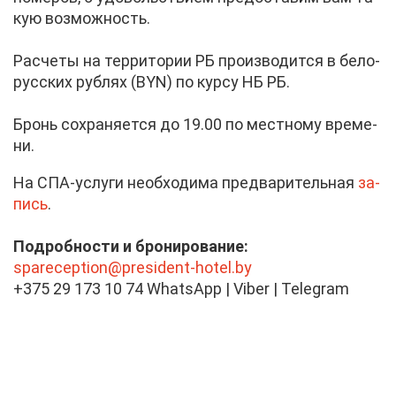
кую воз­мож­ность.
Рас­че­ты на тер­ри­то­рии РБ про­из­во­дит­ся в бе­ло­
рус­ских руб­лях (BYN) по кур­су НБ РБ.
Бронь со­хра­ня­ет­ся до 19.00 по мест­но­му вре­ме­
ни.
На СПА-услу­ги необ­хо­ди­ма пред­ва­ри­тель­ная
за­
пись
.
По­дроб­но­сти и бро­ни­ро­ва­ние:
spareception@​pre​side​nt-​hotel.​by
+375 29 173 10 74 WhatsApp | Viber | Telegram