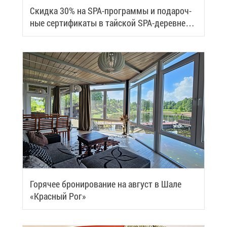
Скид­ка 30% на SPA-про­грам­мы и по­да­роч­
ные сер­ти­фи­ка­ты в тай­ской SPA-де­ревне
Samui
Го­ря­чее бро­ни­ро­ва­ние на ав­густ в Ша­ле
«Крас­ный Рог»