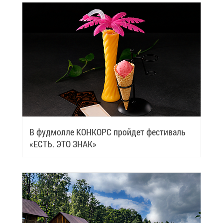
В фуд­мол­ле КОН­КОРС прой­дет фе­сти­валь
«ЕСТЬ. ЭТО ЗНАК»