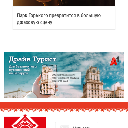
Парк Горь­ко­го пре­вра­тит­ся в боль­шую
джа­зо­вую сце­ну