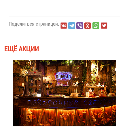
По­де­лить­ся стра­ни­цей:
ЕЩЁ АК­ЦИИ