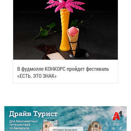
В фуд­мол­ле КОН­КОРС прой­дет фе­сти­валь
«ЕСТЬ. ЭТО ЗНАК»