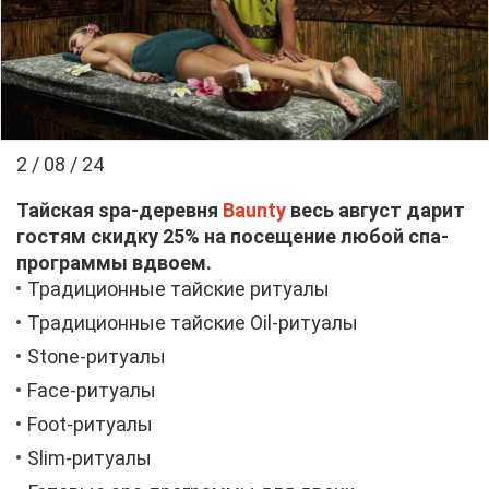
2 / 08 / 24
Тай­ская spa-де­рев­ня
Baunty
весь ав­густ да­рит
го­стям скид­ку 25% на по­се­ще­ние лю­бой спа-
про­грам­мы вдво­ем.
Тра­ди­ци­он­ные тай­ские ри­ту­а­лы
Тра­ди­ци­он­ные тай­ские Oil-ри­ту­а­лы
Stone-ри­ту­а­лы
Face-ри­ту­а­лы
Foot-ри­ту­а­лы
Slim-ри­ту­а­лы