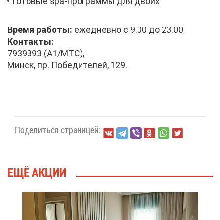
Го­то­вые spa-про­грам­мы для дво­их
Вре­мя ра­бо­ты:
еже­днев­но с 9.00 до 23.00
Кон­так­ты:
7939393 (А1/МТС),
Минск, пр. По­бе­ди­те­лей, 129.
По­де­лить­ся стра­ни­цей:
ЕЩЁ АК­ЦИИ