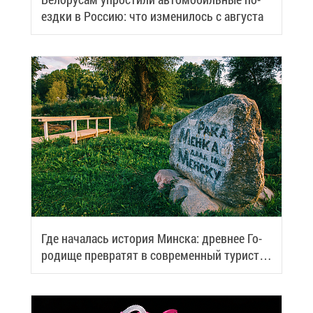
езд­ки в Рос­сию: что из­ме­ни­лось с ав­гу­ста
Где на­ча­лась ис­то­рия Мин­ска: древ­нее Го­
ро­ди­ще пре­вра­тят в со­вре­мен­ный ту­ри­сти­
че­ский центр