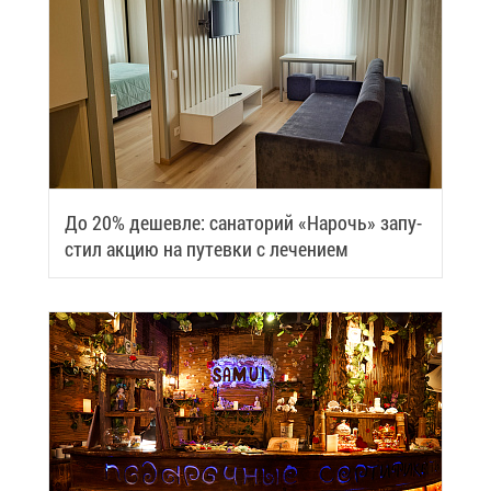
До 20% де­шев­ле: са­на­то­рий «На­рочь» за­пу­
стил ак­цию на пу­тев­ки с ле­че­ни­ем