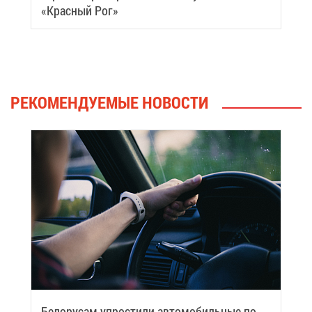
«Крас­ный Рог»
РЕ­КО­МЕН­ДУ­Е­МЫЕ НО­ВО­СТИ
Бе­ло­ру­сам упро­сти­ли ав­то­мо­биль­ные по­