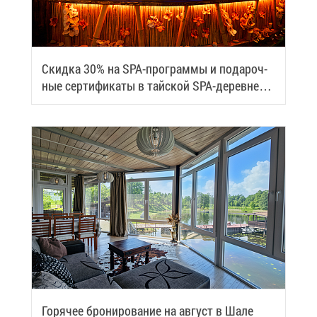
Скид­ка 30% на SPA-про­грам­мы и по­да­роч­
ные сер­ти­фи­ка­ты в тай­ской SPA-де­ревне
Samui
Го­ря­чее бро­ни­ро­ва­ние на ав­густ в Ша­ле