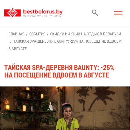
ГЛАВ­НАЯ
СО­БЫ­ТИЯ
СКИД­КИ И АК­ЦИИ НА ОТ­ДЫХ В БЕ­ЛА­РУ­СИ
ТАЙ­СКАЯ SPA-ДЕ­РЕВ­НЯ BAUNTY: -25% НА ПО­СЕ­ЩЕ­НИЕ ВДВО­ЕМ
В АВ­ГУ­СТЕ
ТАЙ­СКАЯ SPA-ДЕ­РЕВ­НЯ BAUNTY: -25%
НА ПО­СЕ­ЩЕ­НИЕ ВДВО­ЕМ В АВ­ГУ­СТЕ