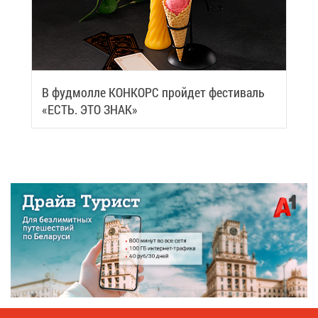
В фуд­мол­ле КОН­КОРС прой­дет фе­сти­валь
«ЕСТЬ. ЭТО ЗНАК»