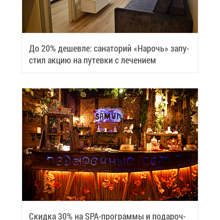
До 20% де­шев­ле: са­на­то­рий «На­рочь» за­пу­
стил ак­цию на пу­тев­ки с ле­че­ни­ем
Скид­ка 30% на SPA-про­грам­мы и по­да­роч­