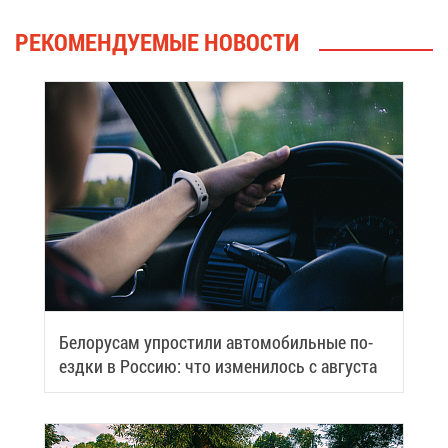
РЕ­КО­МЕН­ДУ­Е­МЫЕ НО­ВО­СТИ
Бе­ло­ру­сам упро­сти­ли ав­то­мо­биль­ные по­
езд­ки в Рос­сию: что из­ме­ни­лось с ав­гу­ста