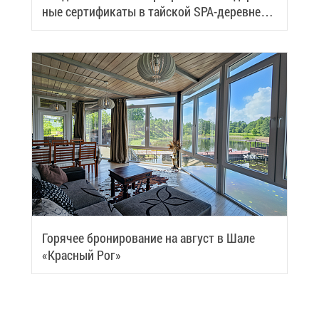
ные сер­ти­фи­ка­ты в тай­ской SPA-де­ревне
Samui
Го­ря­чее бро­ни­ро­ва­ние на ав­густ в Ша­ле
«Крас­ный Рог»