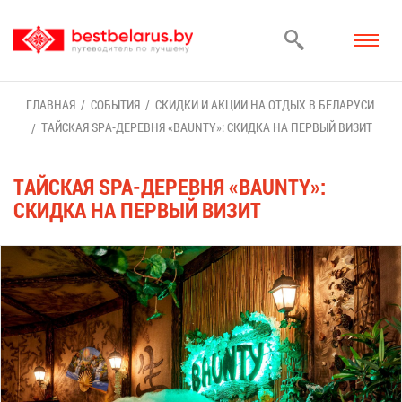
ГЛАВ­НАЯ
СО­БЫ­ТИЯ
СКИД­КИ И АК­ЦИИ НА ОТ­ДЫХ В БЕ­ЛА­РУ­СИ
ТАЙ­СКАЯ SPA-ДЕ­РЕВ­НЯ «BAUNTY»: СКИД­КА НА ПЕР­ВЫЙ ВИ­ЗИТ
ТАЙ­СКАЯ SPA-ДЕ­РЕВ­НЯ «BAUNTY»:
СКИД­КА НА ПЕР­ВЫЙ ВИ­ЗИТ