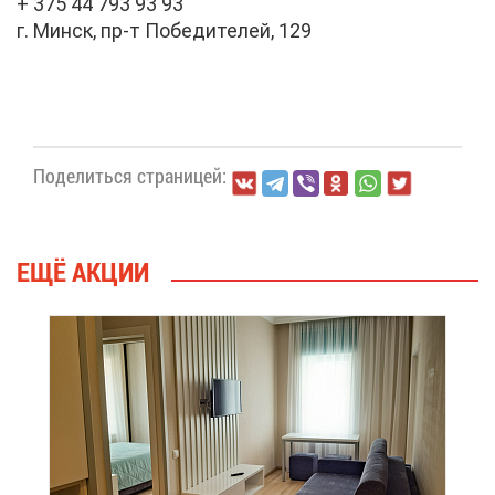
+ 375 44 793 93 93
г. Минск, пр-т По­бе­ди­те­лей, 129
По­де­лить­ся стра­ни­цей:
ЕЩЁ АК­ЦИИ