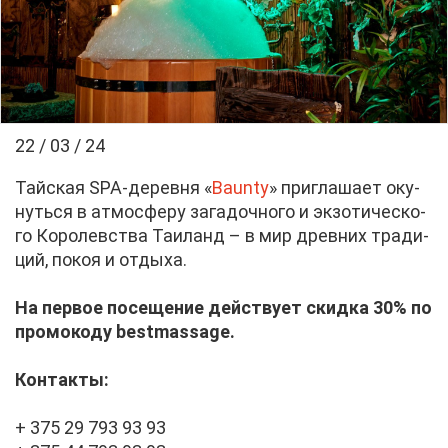
22 / 03 / 24
Тай­ская SPA-де­рев­ня «
Baunty
» при­гла­ша­ет оку­
нуть­ся в ат­мо­сфе­ру за­га­доч­но­го и эк­зо­ти­че­ско­
го Ко­ро­лев­ства Та­и­ланд – в мир древ­них тра­ди­
ций, по­коя и от­ды­ха.
На пер­вое по­се­ще­ние дей­ству­ет скид­ка 30% по
про­мо­ко­ду bestmassage.
Кон­так­ты:
+ 375 29 793 93 93