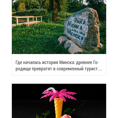
Где на­ча­лась ис­то­рия Мин­ска: древ­нее Го­
ро­ди­ще пре­вра­тят в со­вре­мен­ный ту­ри­сти­
че­ский центр