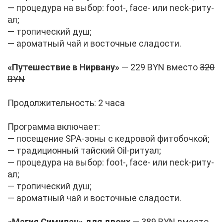
— про­це­ду­ра на вы­бор: foot-, face- или neck-ри­ту­
ал;
— тро­пи­че­ский душ;
— аро­мат­ный чай и во­сточ­ные сла­до­сти.
«Пу­те­ше­ствие в Нир­ва­ну»
— 229 BYN вме­сто
320
BYN
Про­дол­жи­тель­ность: 2 ча­са
Про­грам­ма вклю­ча­ет:
— по­се­ще­ние SPA-зо­ны с кед­ро­вой фи­то­боч­кой;
— тра­ди­ци­он­ный тай­ский Oil-ри­ту­ал;
— про­це­ду­ра на вы­бор: foot-, face- или neck-ри­ту­
ал;
— тро­пи­че­ский душ;
— аро­мат­ный чай и во­сточ­ные сла­до­сти.
«Ма­гия Си­ми­лан» для дво­их
— 389 BYN вме­сто