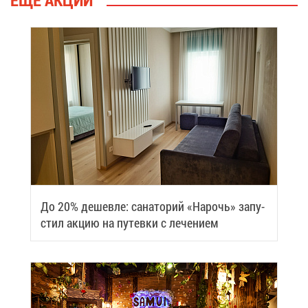
До 20% де­шев­ле: са­на­то­рий «На­рочь» за­пу­
стил ак­цию на пу­тев­ки с ле­че­ни­ем