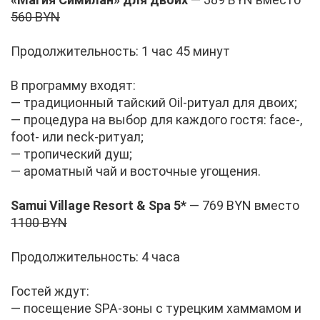
560 BYN
Про­дол­жи­тель­ность: 1 час 45 ми­нут
В про­грам­му вхо­дят:
— тра­ди­ци­он­ный тай­ский Oil-ри­ту­ал для дво­их;
— про­це­ду­ра на вы­бор для каж­до­го го­стя: face-,
foot- или neck-ри­ту­ал;
— тро­пи­че­ский душ;
— аро­мат­ный чай и во­сточ­ные уго­ще­ния.
Samui Village Resort & Spa 5*
— 769 BYN вме­сто
1100 BYN
Про­дол­жи­тель­ность: 4 ча­са
Го­стей ждут:
— по­се­ще­ние SPA-зо­ны с ту­рец­ким хам­ма­мом и