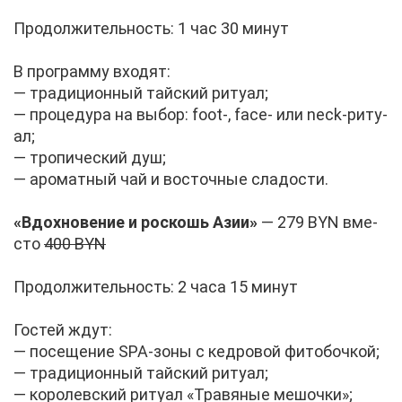
Про­дол­жи­тель­ность: 1 час 30 ми­нут
В про­грам­му вхо­дят:
— тра­ди­ци­он­ный тай­ский ри­ту­ал;
— про­це­ду­ра на вы­бор: foot-, face- или neck-ри­ту­
ал;
— тро­пи­че­ский душ;
— аро­мат­ный чай и во­сточ­ные сла­до­сти.
«Вдох­но­ве­ние и рос­кошь Азии»
— 279 BYN вме­
сто
400 BYN
Про­дол­жи­тель­ность: 2 ча­са 15 ми­нут
Го­стей ждут:
— по­се­ще­ние SPA-зо­ны с кед­ро­вой фи­то­боч­кой;
— тра­ди­ци­он­ный тай­ский ри­ту­ал;
— ко­ро­лев­ский ри­ту­ал «Тра­вя­ные ме­шоч­ки»;