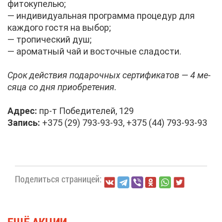
фи­то­ку­пе­лью;
— ин­ди­ви­ду­аль­ная про­грам­ма про­це­дур для
каж­до­го го­стя на вы­бор;
— тро­пи­че­ский душ;
— аро­мат­ный чай и во­сточ­ные сла­до­сти.
Срок дей­ствия по­да­роч­ных сер­ти­фи­ка­тов — 4 ме­
ся­ца со дня при­об­ре­те­ния.
Ад­рес:
пр-т По­бе­ди­те­лей, 129
За­пись:
+375 (29) 793-93-93, +375 (44) 793-93-93
По­де­лить­ся стра­ни­цей:
ЕЩЁ АК­ЦИИ