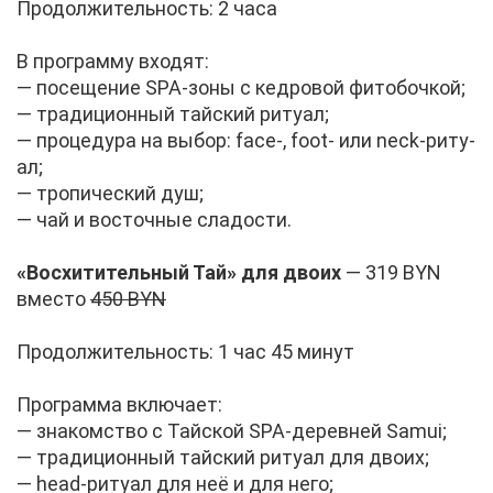
Про­дол­жи­тель­ность: 2 ча­са
В про­грам­му вхо­дят:
— по­се­ще­ние SPA-зо­ны с кед­ро­вой фи­то­боч­кой;
— тра­ди­ци­он­ный тай­ский ри­ту­ал;
— про­це­ду­ра на вы­бор: face-, foot- или neck-ри­ту­
ал;
— тро­пи­че­ский душ;
— чай и во­сточ­ные сла­до­сти.
«Вос­хи­ти­тель­ный Тай» для дво­их
— 319 BYN
вме­сто
450 BYN
Про­дол­жи­тель­ность: 1 час 45 ми­нут
Про­грам­ма вклю­ча­ет:
— зна­ком­ство с Тай­ской SPA-де­рев­ней Samui;
— тра­ди­ци­он­ный тай­ский ри­ту­ал для дво­их;
— head-ри­ту­ал для неё и для него;