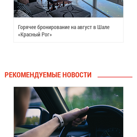
Го­ря­чее бро­ни­ро­ва­ние на ав­густ в Ша­ле
«Крас­ный Рог»
РЕ­КО­МЕН­ДУ­Е­МЫЕ НО­ВО­СТИ