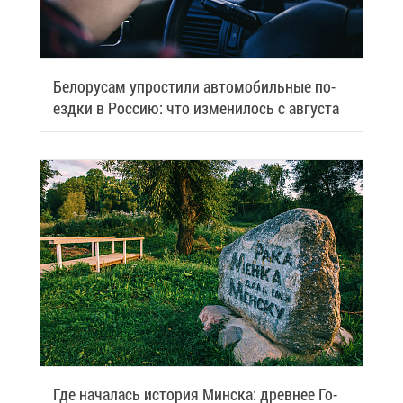
Бе­ло­ру­сам упро­сти­ли ав­то­мо­биль­ные по­
езд­ки в Рос­сию: что из­ме­ни­лось с ав­гу­ста
Где на­ча­лась ис­то­рия Мин­ска: древ­нее Го­