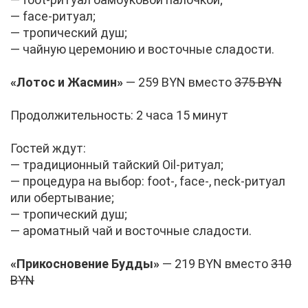
— face-ри­ту­ал;
— тро­пи­че­ский душ;
— чай­ную це­ре­мо­нию и во­сточ­ные сла­до­сти.
«Ло­тос и Жас­мин»
— 259 BYN вме­сто
375 BYN
Про­дол­жи­тель­ность: 2 ча­са 15 ми­нут
Го­стей ждут:
— тра­ди­ци­он­ный тай­ский Oil-ри­ту­ал;
— про­це­ду­ра на вы­бор: foot-, face-, neck-ри­ту­ал
или обер­ты­ва­ние;
— тро­пи­че­ский душ;
— аро­мат­ный чай и во­сточ­ные сла­до­сти.
«При­кос­но­ве­ние Буд­ды»
— 219 BYN вме­сто
310
BYN