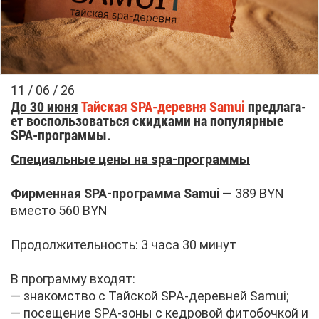
11 / 06 / 26
До 30 июня
Тай­ская SPA-де­рев­ня Samui
пред­ла­га­
ет вос­поль­зо­вать­ся скид­ка­ми на по­пу­ляр­ные
SPA-про­грам­мы.
Спе­ци­аль­ные це­ны на spa-про­грам­мы
Фир­мен­ная SPA-про­грам­ма Samui
— 389 BYN
вме­сто
560 BYN
Про­дол­жи­тель­ность: 3 ча­са 30 ми­нут
В про­грам­му вхо­дят:
— зна­ком­ство с Тай­ской SPA-де­рев­ней Samui;
— по­се­ще­ние SPA-зо­ны с кед­ро­вой фи­то­боч­кой и