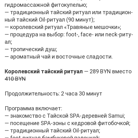
гид­ро­мас­саж­ной фи­то­ку­пе­лью;
— тра­ди­ци­он­ный тай­ский ри­ту­ал или тра­ди­ци­он­
ный тай­ский Oil-ри­ту­ал (90 ми­нут);
— ко­ро­лев­ский ри­ту­ал «Тра­вя­ные ме­шоч­ки»;
— про­це­ду­ра на вы­бор: foot-, face- или neck-ри­ту­
ал;
— тро­пи­че­ский душ;
— аро­мат­ный чай и во­сточ­ные сла­до­сти.
Ко­ро­лев­ский тай­ский ри­ту­ал
— 289 BYN вме­сто
410 BYN
Про­дол­жи­тель­ность: 2 ча­са 30 ми­нут
Про­грам­ма вклю­ча­ет:
— зна­ком­ство с Тай­ской SPA-де­рев­ней Samui;
— по­се­ще­ние SPA-зо­ны с кед­ро­вой фи­то­боч­кой;
— тра­ди­ци­он­ный тай­ский Oil-ри­ту­ал;
— foot-ри­ту­ал бам­бу­ко­вой па­лоч­кой;