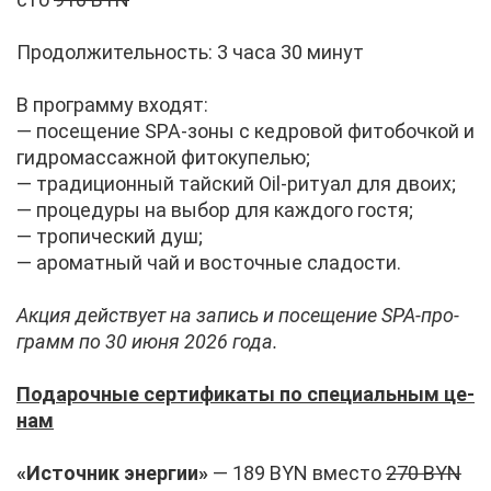
Про­дол­жи­тель­ность: 3 ча­са 30 ми­нут
В про­грам­му вхо­дят:
— по­се­ще­ние SPA-зо­ны с кед­ро­вой фи­то­боч­кой и
гид­ро­мас­саж­ной фи­то­ку­пе­лью;
— тра­ди­ци­он­ный тай­ский Oil-ри­ту­ал для дво­их;
— про­це­ду­ры на вы­бор для каж­до­го го­стя;
— тро­пи­че­ский душ;
— аро­мат­ный чай и во­сточ­ные сла­до­сти.
Ак­ция дей­ству­ет на за­пись и по­се­ще­ние SPA-про­
грамм по 30 июня 2026 го­да.
По­да­роч­ные сер­ти­фи­ка­ты по спе­ци­аль­ным це­
нам
«Ис­точ­ник энер­гии»
— 189 BYN вме­сто
270 BYN