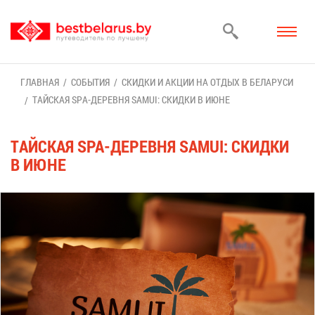
ГЛАВ­НАЯ
СО­БЫ­ТИЯ
СКИД­КИ И АК­ЦИИ НА ОТ­ДЫХ В БЕ­ЛА­РУ­СИ
ТАЙ­СКАЯ SPA-ДЕ­РЕВ­НЯ SAMUI: СКИД­КИ В ИЮНЕ
ТАЙ­СКАЯ SPA-ДЕ­РЕВ­НЯ SAMUI: СКИД­КИ
В ИЮНЕ