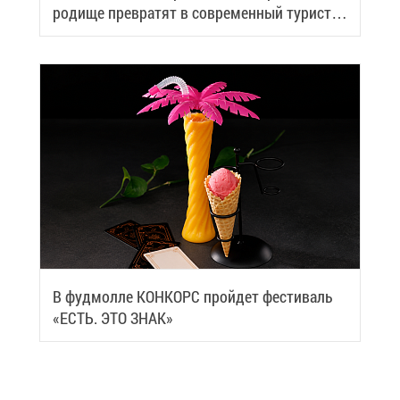
ро­ди­ще пре­вра­тят в со­вре­мен­ный ту­ри­сти­
че­ский центр
В фуд­мол­ле КОН­КОРС прой­дет фе­сти­валь
«ЕСТЬ. ЭТО ЗНАК»