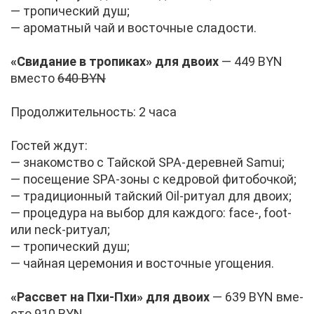
— тро­пи­че­ский душ;
— аро­мат­ный чай и во­сточ­ные сла­до­сти.
«Сви­да­ние в тро­пи­ках» для дво­их
— 449 BYN
вме­сто
640 BYN
Про­дол­жи­тель­ность: 2 ча­са
Го­стей ждут:
— зна­ком­ство с Тай­ской SPA-де­рев­ней Samui;
— по­се­ще­ние SPA-зо­ны с кед­ро­вой фи­то­боч­кой;
— тра­ди­ци­он­ный тай­ский Oil-ри­ту­ал для дво­их;
— про­це­ду­ра на вы­бор для каж­до­го: face-, foot-
или neck-ри­ту­ал;
— тро­пи­че­ский душ;
— чай­ная це­ре­мо­ния и во­сточ­ные уго­ще­ния.
«Рас­свет на Пхи-Пхи» для дво­их
— 639 BYN вме­
сто
910 BYN