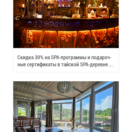
Скид­ка 30% на SPA-про­грам­мы и по­да­роч­
ные сер­ти­фи­ка­ты в тай­ской SPA-де­ревне
Samui