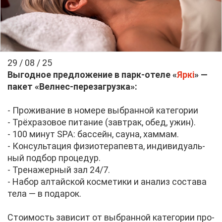
29 / 08 / 25
Вы­год­ное пред­ло­же­ние в парк-оте­ле «
Яркі
» —
па­кет «Вел­нес-пе­ре­за­груз­ка»:
- Про­жи­ва­ние в но­ме­ре вы­бран­ной ка­те­го­рии
- Трёх­ра­зо­вое пи­та­ние (зав­трак, обед, ужин).
- 100 ми­нут SPA: бас­сейн, сау­на, хам­мам.
- Кон­суль­та­ция фи­зио­те­ра­пев­та, ин­ди­ви­ду­аль­
ный под­бор про­це­дур.
- Тре­на­жер­ный зал 24/7.
- На­бор ал­тай­ской кос­ме­ти­ки и ана­лиз со­ста­ва
те­ла — в по­да­рок.
Сто­и­мость за­ви­сит от вы­бран­ной ка­те­го­рии про­