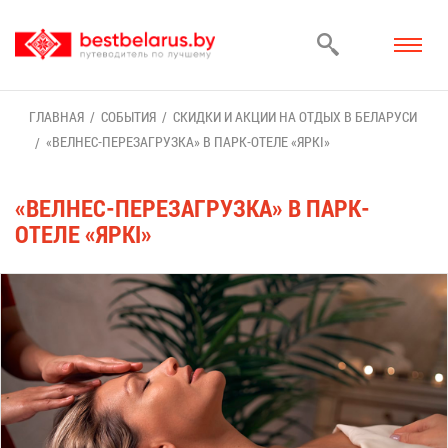
ГЛАВ­НАЯ
СО­БЫ­ТИЯ
СКИД­КИ И АК­ЦИИ НА ОТ­ДЫХ В БЕ­ЛА­РУ­СИ
«ВЕЛ­НЕС-ПЕ­РЕ­ЗА­ГРУЗ­КА» В ПАРК-ОТЕ­ЛЕ «ЯРКІ»
«ВЕЛ­НЕС-ПЕ­РЕ­ЗА­ГРУЗ­КА» В ПАРК-
ОТЕ­ЛЕ «ЯРКІ»