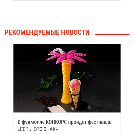
РЕ­КО­МЕН­ДУ­Е­МЫЕ НО­ВО­СТИ
В фуд­мол­ле КОН­КОРС прой­дет фе­сти­валь
«ЕСТЬ. ЭТО ЗНАК»