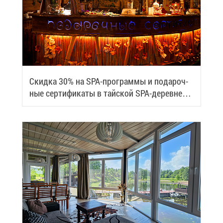
Скид­ка 30% на SPA-про­грам­мы и по­да­роч­
ные сер­ти­фи­ка­ты в тай­ской SPA-де­ревне
Samui