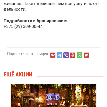
жи­ва­ния. Па­кет де­шев­ле, чем все услу­ги по от­
дель­но­сти.
По­дроб­но­сти и бро­ни­ро­ва­ние:
+375 (29) 309-00-44
По­де­лить­ся стра­ни­цей:
ЕЩЁ АК­ЦИИ