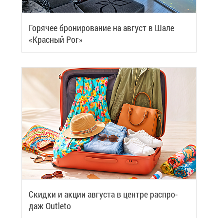
Го­ря­чее бро­ни­ро­ва­ние на ав­густ в Ша­ле
«Крас­ный Рог»
Скид­ки и ак­ции ав­гу­ста в цен­тре рас­про­
даж Outleto