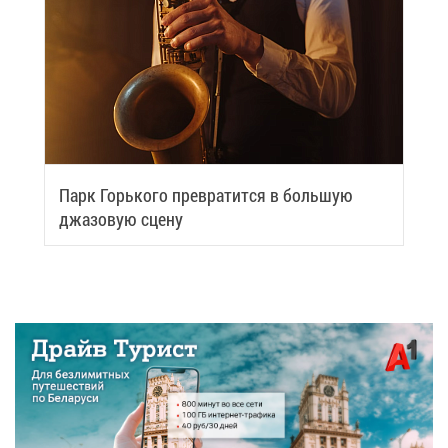
Парк Горь­ко­го пре­вра­тит­ся в боль­шую
джа­зо­вую сце­ну