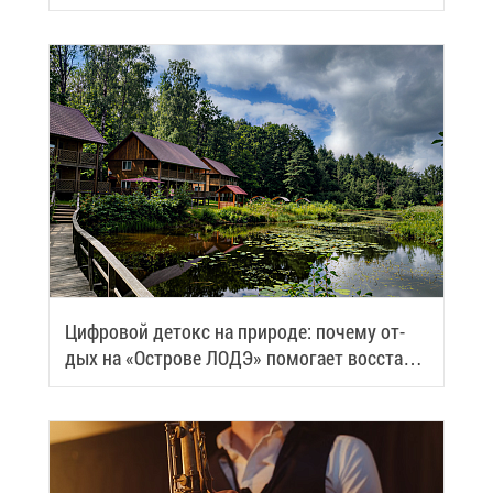
Циф­ро­вой де­токс на при­ро­де: по­че­му от­
дых на «Ост­ро­ве ЛОДЭ» по­мо­га­ет вос­ста­но­
вить си­лы