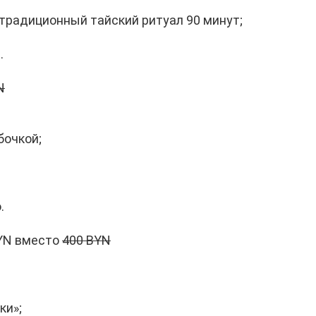
 традиционный тайский ритуал 90 минут;
.
N
бочкой;
.
YN вместо
400 BYN
ки»;