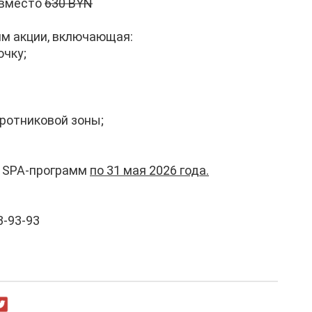
 вместо
630 BYN
м акции, включающая:
чку;
оротниковой зоны;
е SPA-программ
по 31 мая 2026 года.
3-93-93