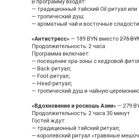
В программу входят:
— традиционный тайский Oil-ритуал или
— тропический душ;
— ароматный чай и восточные сладости
«Антистресс»
— 189 BYN вместо
275 BY
Продолжительность: 2 часа
Программа включает:
— посещение spa-зоны с кедровой фито
— Back-ритуал;
— Foot-ритуал;
— Head-ритуал;
— тропический душ и чайную церемонию
«Вдохновение и роскошь Азии»
— 279 B
Продолжительность: 2 часа 30 минут
Гостей ждут:
— традиционный тайский ритуал;
— королевский ритуал «травяные мешоч