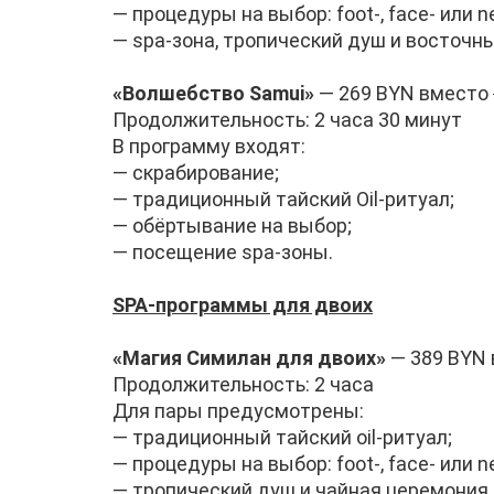
— процедуры на выбор: foot-, face- или n
— spa-зона, тропический душ и восточн
«Волшебство Samui»
— 269 BYN вместо
Продолжительность: 2 часа 30 минут
В программу входят:
— скрабирование;
— традиционный тайский Oil-ритуал;
— обёртывание на выбор;
— посещение spa-зоны.
SPA-программы для двоих
«Магия Симилан для двоих»
— 389 BYN
Продолжительность: 2 часа
Для пары предусмотрены:
— традиционный тайский oil-ритуал;
— процедуры на выбор: foot-, face- или n
— тропический душ и чайная церемония.