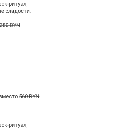
eck-ритуал;
ые сладости.
380 BYN
 вместо
560 BYN
eck-ритуал;