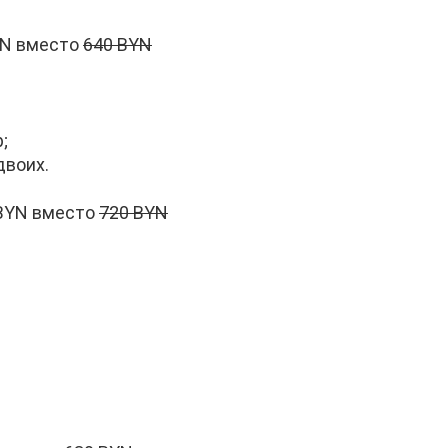
YN вместо
640 BYN
;
двоих.
BYN вместо
720 BYN