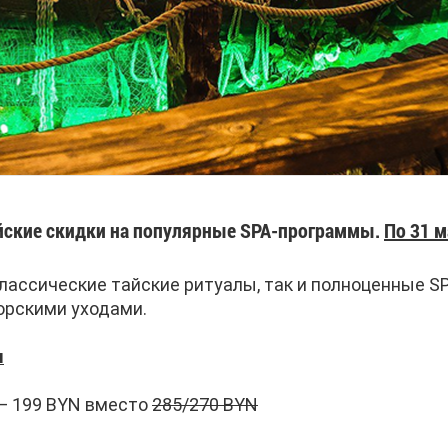
ские скидки на популярные SPA-программы.
По 31 м
лассические тайские ритуалы, так и полноценные S
орскими уходами.
м
— 199 BYN вместо
285/270 BYN