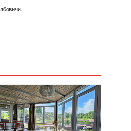
олбовичи.