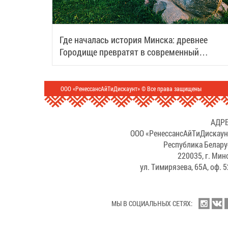
Где началась история Минска: древнее
Городище превратят в современный
туристический центр
ООО «РенессансАйТиДискаунт» © Все права защищены
АДРЕ
ООО «РенессансАйТиДискаун
Республика Белару
220035, г. Мин
ул. Тимирязева, 65А, оф. 
МЫ В СОЦИАЛЬНЫХ СЕТЯХ: