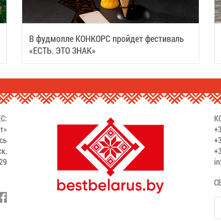
В фудмолле КОНКОРС пройдет фестиваль
«ЕСТЬ. ЭТО ЗНАК»
С:
К
т»
+3
сь
+3
ск,
+3
529
in
С