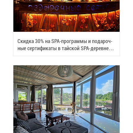
Скид­ка 30% на SPA-про­грам­мы и по­да­роч­
ные сер­ти­фи­ка­ты в тай­ской SPA-де­ревне
Samui