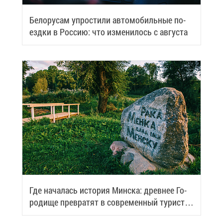
Бе­ло­ру­сам упро­сти­ли ав­то­мо­биль­ные по­
езд­ки в Рос­сию: что из­ме­ни­лось с ав­гу­ста
Где на­ча­лась ис­то­рия Мин­ска: древ­нее Го­
ро­ди­ще пре­вра­тят в со­вре­мен­ный ту­ри­сти­
че­ский центр