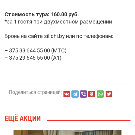
Сто­и­мость ту­ра: 160.00 руб.
*за 1 го­стя при двух­мест­ном раз­ме­ще­нии
Бронь на сай­те silichi.by или по те­ле­фо­нам:
+ 375 33 644 55 00 (МТС)
+ 375 29 646 55 00 (А1)
По­де­лить­ся стра­ни­цей:
ЕЩЁ АК­ЦИИ