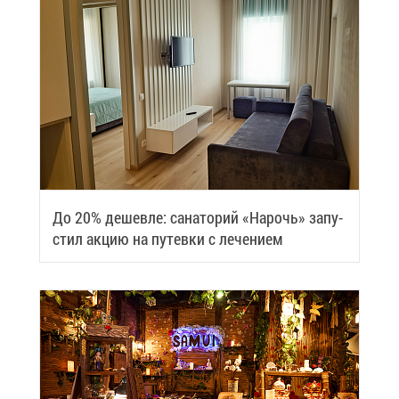
До 20% де­шев­ле: са­на­то­рий «На­рочь» за­пу­
стил ак­цию на пу­тев­ки с ле­че­ни­ем