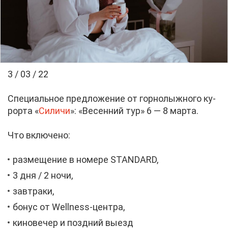
3 / 03 / 22
Спе­ци­аль­ное пред­ло­же­ние от гор­но­лыж­но­го ку­
рор­та «
Си­ли­чи
»: «Ве­сен­ний тур» 6 — 8 мар­та.
Что вклю­че­но:
раз­ме­ще­ние в но­ме­ре STANDARD,
3 дня / 2 но­чи,
зав­тра­ки,
бо­нус от Wellness-цен­тра,
ки­но­ве­чер и позд­ний вы­езд