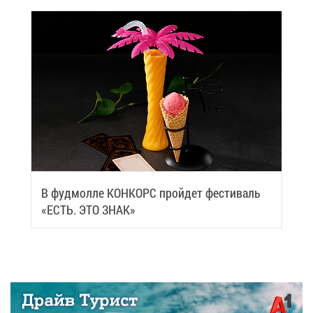
В фуд­мол­ле КОН­КОРС прой­дет фе­сти­валь
«ЕСТЬ. ЭТО ЗНАК»