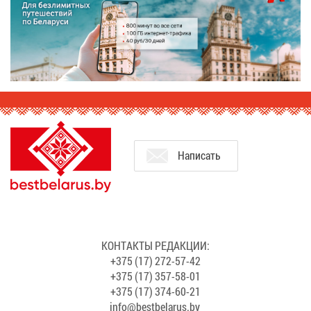
На­пи­сать
КОН­ТАК­ТЫ РЕ­ДАК­ЦИИ:
+375 (17) 272-57-42
+375 (17) 357-58-01
+375 (17) 374-60-21
info@​bes​tbel​arus.​by