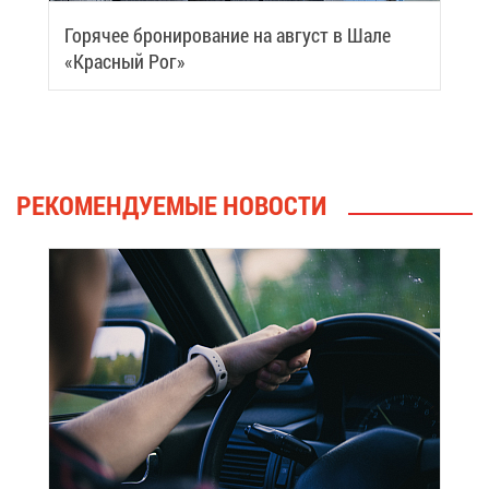
Го­ря­чее бро­ни­ро­ва­ние на ав­густ в Ша­ле
«Крас­ный Рог»
РЕ­КО­МЕН­ДУ­Е­МЫЕ НО­ВО­СТИ