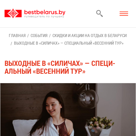
ГЛАВ­НАЯ
СО­БЫ­ТИЯ
СКИД­КИ И АК­ЦИИ НА ОТ­ДЫХ В БЕ­ЛА­РУ­СИ
ВЫ­ХОД­НЫЕ В «СИ­ЛИ­ЧАХ» — СПЕ­ЦИ­АЛЬ­НЫЙ «ВЕ­СЕН­НИЙ ТУР»
ВЫ­ХОД­НЫЕ В «СИ­ЛИ­ЧАХ» — СПЕ­ЦИ­
АЛЬ­НЫЙ «ВЕ­СЕН­НИЙ ТУР»