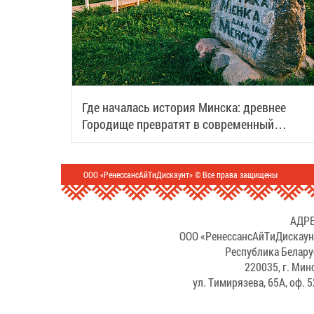
Где началась история Минска: древнее
Городище превратят в современный
туристический центр
ООО «РенессансАйТиДискаунт» © Все права защищены
АДРЕ
ООО «РенессансАйТиДискаун
Республика Белару
220035, г. Мин
ул. Тимирязева, 65А, оф. 