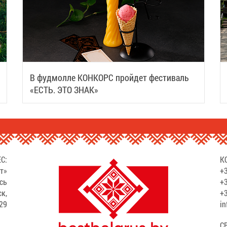
В фудмолле КОНКОРС пройдет фестиваль
«ЕСТЬ. ЭТО ЗНАК»
С:
К
т»
+3
сь
+3
ск,
+3
529
in
С