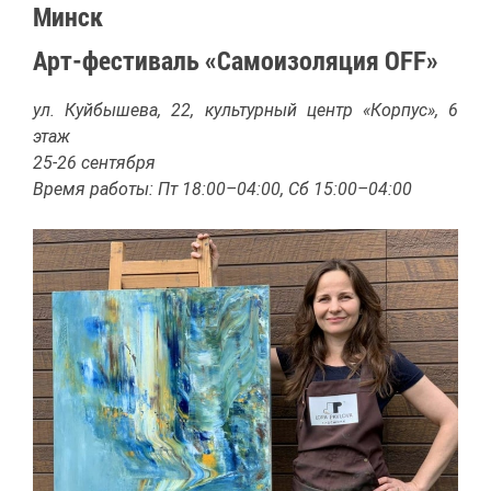
Минск
Арт-фе­сти­валь «Са­мо­изо­ля­ция OFF»
ул. Куй­бы­ше­ва, 22, куль­тур­ный центр «Кор­пус», 6
этаж
25-26 сен­тяб­ря
Вре­мя ра­бо­ты: Пт 18:00–04:00, Сб 15:00–04:00