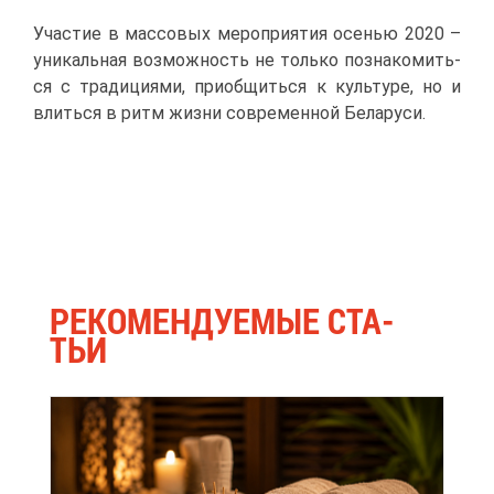
Уча­стие в мас­со­вых ме­ро­при­я­тия осе­нью 2020 –
уни­каль­ная воз­мож­ность не толь­ко по­зна­ко­мить­
ся с тра­ди­ци­я­ми, при­об­щить­ся к куль­ту­ре, но и
влить­ся в ритм жиз­ни со­вре­мен­ной Бе­ла­ру­си.
РЕ­КО­МЕН­ДУ­Е­МЫЕ СТА­
ТЬИ