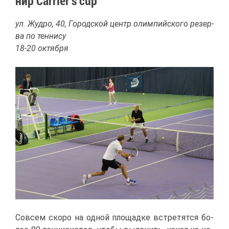
нир Carrier’s cup
ул. Жуд­ро, 40, Го­род­ской центр олим­пий­ско­го ре­зер­
ва по тен­ни­су
18-20 ок­тяб­ря
Со­всем ско­ро на од­ной пло­щад­ке встре­тят­ся бо­