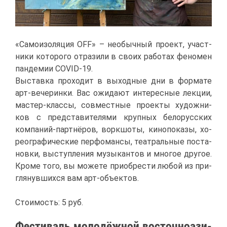
«Са­мо­изо­ля­ция OFF» – необыч­ный про­ект, участ­
ни­ки ко­то­ро­го от­ра­зи­ли в сво­их ра­бо­тах фе­но­мен
пан­де­мии COVID-19.
Вы­став­ка про­хо­дит в вы­ход­ные дни в фор­ма­те
арт-ве­че­рин­ки. Вас ожи­да­ют ин­те­рес­ные лек­ции,
ма­стер-клас­сы, сов­мест­ные про­ек­ты ху­дож­ни­
ков с пред­ста­ви­те­ля­ми круп­ных бе­ло­рус­ских
ком­па­ний-парт­нё­ров, ворк­шо­ты, ки­но­по­ка­зы, хо­
рео­гра­фи­че­ские пер­фо­ман­сы, те­ат­раль­ные по­ста­
нов­ки, вы­ступ­ле­ния му­зы­кан­тов и мно­гое дру­гое.
Кро­ме то­го, вы мо­же­те при­об­ре­сти лю­бой из при­
гля­нув­ших­ся вам арт-объ­ек­тов.
Сто­и­мость: 5 руб.
Фе­сти­валь мо­ло­дёж­ной во­сточ­но­ази­