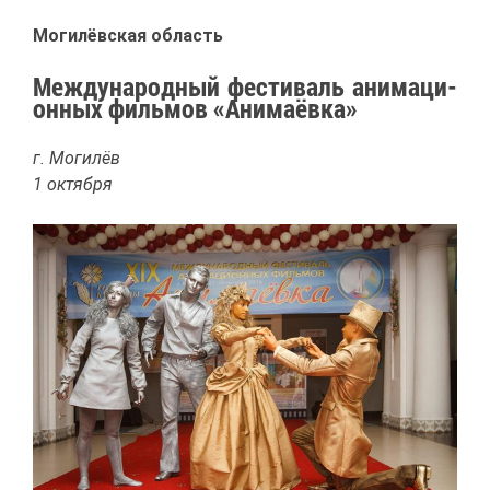
Мо­ги­лёв­ская об­ласть
Меж­ду­на­род­ный фе­сти­валь ани­ма­ци­
он­ных филь­мов «Ани­ма­ёв­ка»
г. Мо­ги­лёв
1 ок­тяб­ря