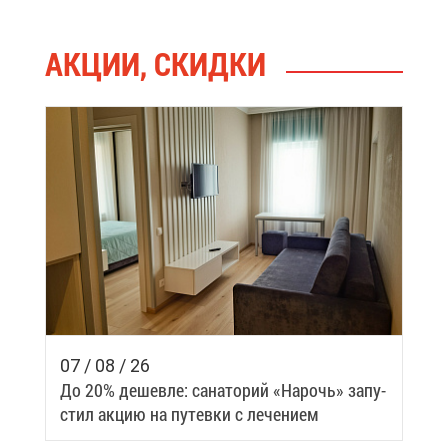
АК­ЦИИ, СКИД­КИ
07 / 08 / 26
До 20% де­шев­ле: са­на­то­рий «На­рочь» за­пу­
стил ак­цию на пу­тев­ки с ле­че­ни­ем