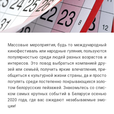
Мас­со­вые ме­ро­при­я­тия, будь то меж­ду­на­род­ный
ки­но­фе­сти­валь или на­род­ные гу­ля­ния, поль­зу­ют­ся
по­пу­ляр­но­стью сре­ди лю­дей раз­ных воз­рас­тов и
ин­те­ре­сов. Это по­вод вы­брать­ся ком­па­ни­ей дру­
зей или се­мьёй, по­лу­чить яр­кие впе­чат­ле­ния, при­
об­щить­ся к куль­тур­ной жиз­ни стра­ны, да и про­сто
по­гу­лять сре­ди по­сте­пен­но по­кры­ва­ю­щих­ся зо­ло­
том бе­ло­рус­ских пей­за­жей. Зна­комь­тесь со спис­
ком са­мых круп­ных со­бы­тий в Бе­ла­ру­си осе­нью
2020 го­да, где вас ожи­да­ют неза­бы­ва­е­мые эмо­
ции!