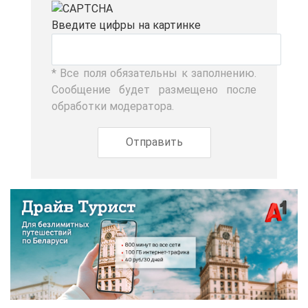
Вве­ди­те циф­ры на кар­тин­ке
* Все по­ля обя­за­тель­ны к за­пол­не­нию.
Со­об­ще­ние бу­дет раз­ме­ще­но по­сле
об­ра­бот­ки мо­де­ра­то­ра.