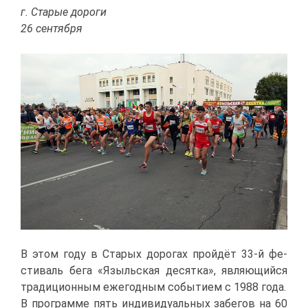
г. Ста­рые до­ро­ги
26 сен­тяб­ря
В этом го­ду в Ста­рых до­ро­гах прой­дёт 33-й фе­
сти­валь бе­га «Языль­ская де­сят­ка», яв­ля­ю­щий­ся
тра­ди­ци­он­ным еже­год­ным со­бы­ти­ем с 1988 го­да.
В про­грам­ме пять ин­ди­ви­ду­аль­ных за­бе­гов на 60