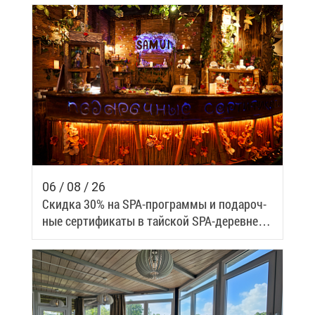
06 / 08 / 26
Скид­ка 30% на SPA-про­грам­мы и по­да­роч­
ные сер­ти­фи­ка­ты в тай­ской SPA-де­ревне
Samui