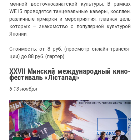
мен­ной во­сточ­но­ази­ат­ской куль­ту­ры. В рам­ках
WE15 про­во­дят­ся тан­це­валь­ные ка­ве­ры, ко­с­плеи,
раз­лич­ные яр­мар­ки и ме­ро­при­я­тия, глав­ная цель
ко­то­рых – зна­ком­ство с по­пу­ляр­ной куль­ту­рой
Япо­нии.
Сто­и­мость: от 8 руб. (про­смотр он­лайн-транс­ля­
ции) до 88 руб. (пар­тер)
XXVII Мин­ский меж­ду­на­род­ный ки­но­
фе­сти­валь «Ліста­пад»
6-13 но­яб­ря