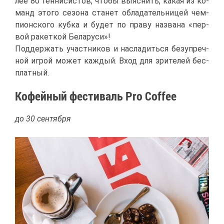
лее 80 тен­ни­си­стов, что­бы вы­яс­нить, ка­кая из ко­
манд это­го се­зо­на ста­нет об­ла­да­тель­ни­цей чем­
пи­он­ско­го куб­ка и бу­дет по пра­ву на­зва­на «пер­
вой ра­кет­кой Бе­ла­ру­си»!
Под­дер­жать участ­ни­ков и на­сла­дить­ся без­упреч­
ной иг­рой мо­жет каж­дый. Вход для зри­те­лей бес­
плат­ный.
Ко­фей­ный фе­сти­валь Pro Coffee
до 30 сен­тяб­ря