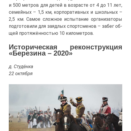
и 500 мет­ров для де­тей в воз­расте от 4 до 11 лет,
се­мей­ных – 1,5 км, кор­по­ра­тив­ных и школь­ных –
2,5 км. Са­мое слож­ное ис­пы­та­ние ор­га­ни­за­то­ры
под­го­то­ви­ли для за­яд­лых спортс­ме­нов – за­бег об­
щей про­тя­жён­но­стью 10 ки­ло­мет­ров.
Ис­то­ри­че­ская ре­кон­струк­ция
«Бе­ре­зи­на – 2020»
д. Сту­дён­ка
22 ок­тяб­ря