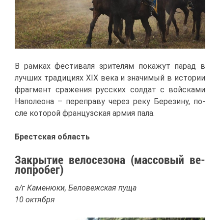
В рам­ках фе­сти­ва­ля зри­те­лям по­ка­жут па­рад в
луч­ших тра­ди­ци­ях XIX ве­ка и зна­чи­мый в ис­то­рии
фраг­мент сра­же­ния рус­ских сол­дат с вой­ска­ми
На­по­лео­на – пе­ре­пра­ву че­рез ре­ку Бе­ре­зи­ну, по­
сле ко­то­рой фран­цуз­ская ар­мия па­ла.
Брест­ская об­ласть
За­кры­тие ве­ло­се­зо­на (мас­со­вый ве­
ло­про­бег)
а/г Ка­ме­ню­ки, Бе­ло­веж­ская пу­ща
10 ок­тяб­ря