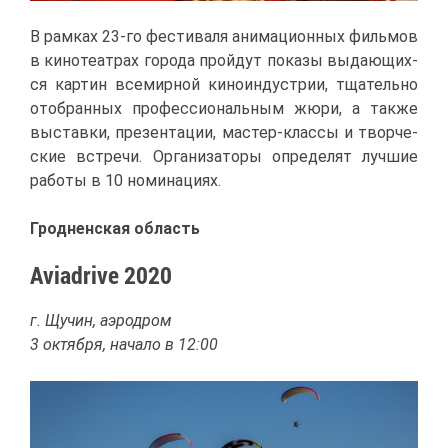
В рам­ках 23-го фе­сти­ва­ля ани­ма­ци­он­ных филь­мов
в ки­но­те­ат­рах го­ро­да прой­дут по­ка­зы вы­да­ю­щих­
ся кар­тин все­мир­ной ки­но­ин­ду­стрии, тща­тель­но
ото­бран­ных про­фес­си­о­наль­ным жю­ри, а та­к­же
вы­став­ки, пре­зен­та­ции, ма­стер-клас­сы и твор­че­
ские встре­чи. Ор­га­ни­за­то­ры опре­де­лят луч­шие
ра­бо­ты в 10 но­ми­на­ци­ях.
Грод­нен­ская об­ласть
Aviadrive 2020
г. Щу­чин, аэро­дром
3 ок­тяб­ря, на­ча­ло в 12:00