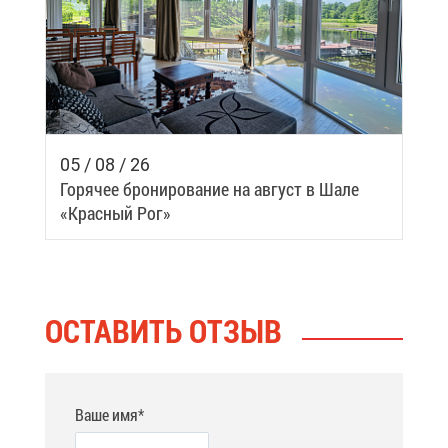
05 / 08 / 26
Го­ря­чее бро­ни­ро­ва­ние на ав­густ в Ша­ле
«Крас­ный Рог»
ОСТА­ВИТЬ ОТ­ЗЫВ
Ваше имя*