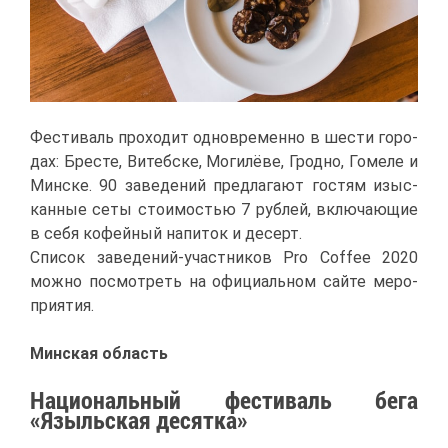
Фе­сти­валь про­хо­дит од­но­вре­мен­но в ше­сти го­ро­
дах: Бре­сте, Ви­теб­ске, Мо­ги­лё­ве, Грод­но, Го­ме­ле и
Мин­ске. 90 за­ве­де­ний пред­ла­га­ют го­стям изыс­
кан­ные се­ты сто­и­мо­стью 7 руб­лей, вклю­ча­ю­щие
в се­бя ко­фей­ный на­пи­ток и де­серт.
Спи­сок за­ве­де­ний-участ­ни­ков Pro Coffee 2020
мож­но по­смот­реть на офи­ци­аль­ном сай­те ме­ро­
при­я­тия.
Мин­ская об­ласть
На­ци­о­наль­ный фе­сти­валь бе­га
«Языль­ская де­сят­ка»