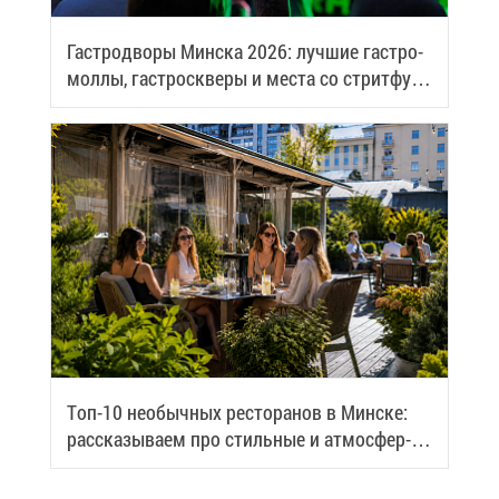
Га­стро­дво­ры Мин­ска 2026: луч­шие га­стро­
мол­лы, га­стро­скве­ры и ме­ста со стрит­фу­
дом
Топ-10 необыч­ных ре­сто­ра­нов в Мин­ске:
рас­ска­зы­ва­ем про стиль­ные и ат­мо­сфер­
ные ме­ста го­ро­да