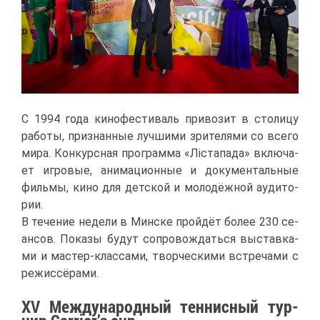
С 1994 го­да ки­но­фе­сти­валь при­во­зит в сто­ли­цу
ра­бо­ты, при­знан­ные луч­ши­ми зри­те­ля­ми со все­го
ми­ра. Кон­курс­ная про­грам­ма «Ліста­па­да» вклю­ча­
ет иг­ро­вые, ани­ма­ци­он­ные и до­ку­мен­таль­ные
филь­мы, ки­но для дет­ской и мо­ло­дёж­ной ауди­то­
рии.
В те­че­ние неде­ли в Мин­ске прой­дёт бо­лее 230 се­
ан­сов. По­ка­зы бу­дут со­про­вож­дать­ся вы­став­ка­
ми и ма­стер-клас­са­ми, твор­че­ски­ми встре­ча­ми с
ре­жис­сё­ра­ми.
XV Меж­ду­на­род­ный тен­нис­ный тур­