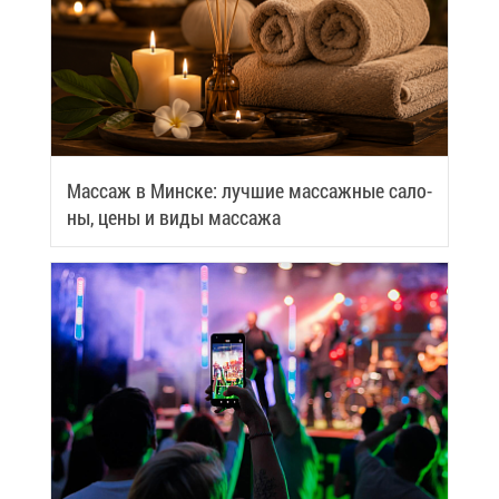
Мас­саж в Мин­ске: луч­шие мас­саж­ные са­ло­
ны, це­ны и ви­ды мас­са­жа