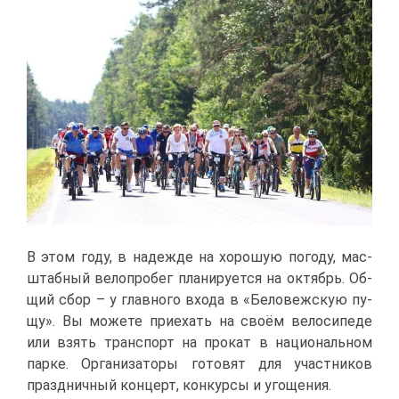
В этом го­ду, в на­деж­де на хо­ро­шую по­го­ду, мас­
штаб­ный ве­ло­про­бег пла­ни­ру­ет­ся на ок­тябрь. Об­
щий сбор – у глав­но­го вхо­да в «Бе­ло­веж­скую пу­
щу». Вы мо­же­те при­е­хать на сво­ём ве­ло­си­пе­де
или взять транс­порт на про­кат в на­ци­о­наль­ном
пар­ке. Ор­га­ни­за­то­ры го­то­вят для участ­ни­ков
празд­нич­ный кон­церт, кон­кур­сы и уго­ще­ния.