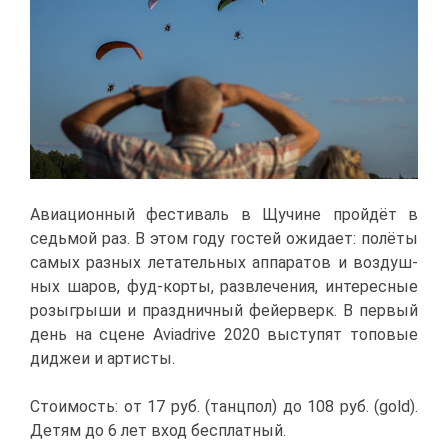
Авиа­ци­он­ный фе­сти­валь в Щу­чине прой­дёт в
седь­мой раз. В этом го­ду го­стей ожи­да­ет: по­лё­ты
са­мых раз­ных ле­та­тель­ных ап­па­ра­тов и воз­душ­
ных ша­ров, фуд-кор­ты, раз­вле­че­ния, ин­те­рес­ные
розыг­ры­ши и празд­нич­ный фей­ер­верк. В пер­вый
день на сцене Aviadrive 2020 вы­сту­пят то­по­вые
ди­джеи и ар­ти­сты.
Сто­и­мость: от 17 руб. (танц­пол) до 108 руб. (gold).
Де­тям до 6 лет вход бес­плат­ный.