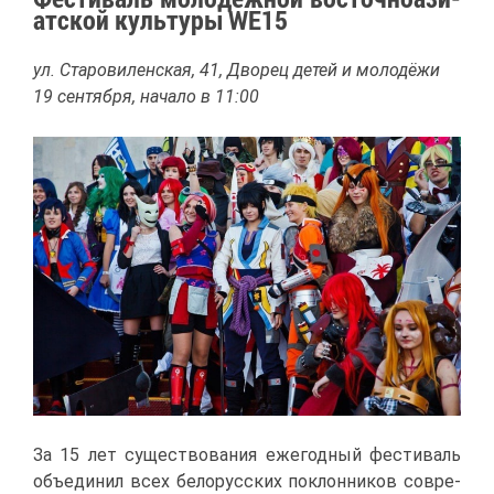
ат­ской куль­ту­ры WE15
ул. Ста­ро­ви­лен­ская, 41, Дво­рец де­тей и мо­ло­дё­жи
19 сен­тяб­ря, на­ча­ло в 11:00
За 15 лет су­ще­ство­ва­ния еже­год­ный фе­сти­валь
объ­еди­нил всех бе­ло­рус­ских по­клон­ни­ков со­вре­