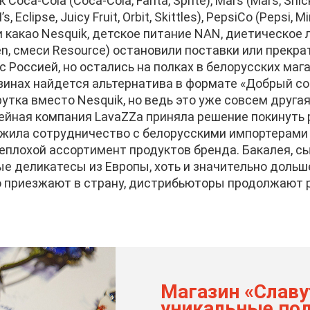
 Coca-Cola (Coca-Cola, Fanta, Sprite), Mars (Mars, Snick
, Eclipse, Juicy Fruit, Orbit, Skittles), PepsiCo (Pepsi, M
и какао Nesquik, детское питание NAN, диетическое
n, смеси Resource) остановили поставки или прекра
 Россией, но остались на полках в белорусских мага
зинах найдется альтернатива в формате «Добрый co
рутка вместо Nesquik, но ведь это уже совсем друга
ейная компания LavaZZa приняла решение покинуть
лжила сотрудничество с белорусскими импортерами
еплохой ассортимент продуктов бренда. Бакалея, с
ые деликатесы из Европы, хоть и значительно дольш
о приезжают в страну, дистрибьюторы продолжают 
Магазин «Славу
уникальные под