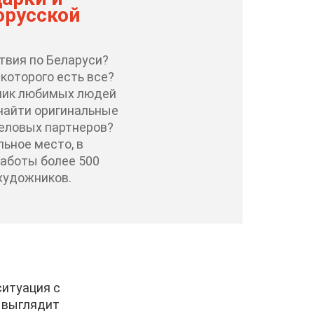
орусской
твия по Беларуси?
 которого есть все?
ник любимых людей
 найти оригинальные
деловых партнеров?
ьное место, в
аботы более 500
художников.
ситуация с
 выглядит