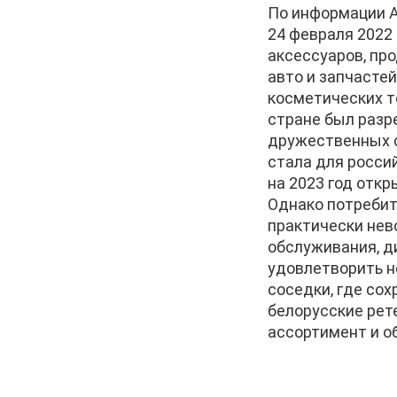
По информации A
24 февраля 2022 
аксессуаров, про
авто и запчастей
косметических то
стране был разр
дружественных с
стала для россий
на 2023 год откры
Однако потребит
практически нево
обслуживания, д
удовлетворить н
соседки, где со
белорусские рет
ассортимент и о