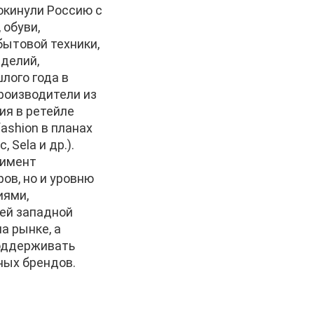
окинули Россию с
 обуви,
бытовой техники,
зделий,
лого года в
роизводители из
ия в ретейле
ashion в планах
 Sela и др.).
тимент
ов, но и уровню
иями,
оей западной
а рынке, а
поддерживать
ных брендов.