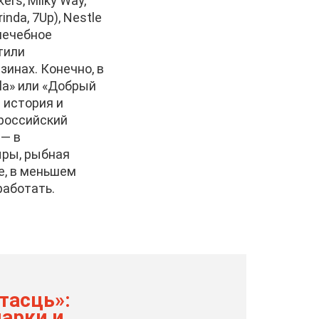
ers, Milky Way,
irinda, 7Up), Nestle
 лечебное
тили
зинах. Конечно, в
la» или «Добрый
я история и
 российский
 — в
ыры, рыбная
е, в меньшем
работать.
тасць»:
арки и