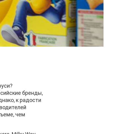
руси?
ссийские бренды,
нако, к радости
зводителей
бъеме, чем