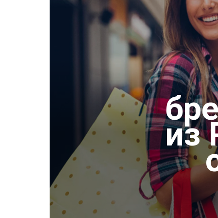
бр
из 