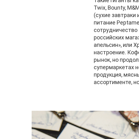
Такие гиганты как
Twix, Bounty, M&M’s
(сухие завтраки 
питание Peptame
сотрудничество с
российских мага
апельсин», или Х
настроение. Коф
рынок, но продо
супермаркетах н
продукция, мясн
ассортименте, н