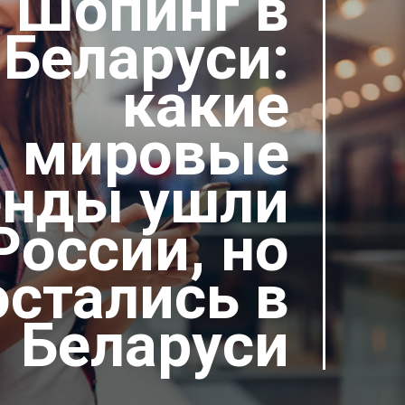
Шопинг в
Беларуси:
какие
мировые
енды ушли
России, но
остались в
Беларуси