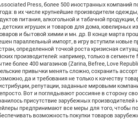
ssociated Press, более 500 иностранных компаний п
года: в их числе крупнейшие производители одежды,
дуктов питания, алкогольной и табачной продукции, 
, детских игрушек и товаров для дома, ювелирных и
варов и бытовой химии и мн. др. В конце марта прош
ешен параллельный импорт, в игру вступили новые п
тран, определенной точкой роста кризисная ситуац
ских производителей: например, только в сегменте f
тие более 400 магазинов (Zarina, Befree, Love Republic,
ельские привычки менять сложно, сохранить ассор
зможно, да и требования не только к качеству товар
истрибуции, репутации, заданные мировыми компан
епросто. Вот и поглядывают россияне в сторону св
хранилось присутствие зарубежных производителей н
ейлеры предпринимают все меры для того, чтобы 
беспечивать возможность покупки товаров зарубеж