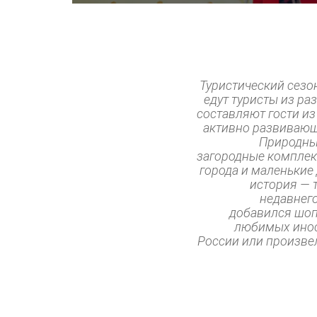
Туристический сезон
едут туристы из ра
составляют гости из
активно развивающ
Природные
загородные комплекс
города и маленькие
история — т
недавнего
добавился шоп
любимых инос
России или произвел