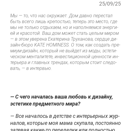
25/09/25
Мы — то, что нас окру­жа­ет. Дом дав­но пе­ре­стал
быть все­го лишь кре­по­стью, те­перь это ме­сто, где
мы не толь­ко от­ды­ха­ем, но и на­пол­ня­ем­ся энер­ги­
ей и кра­со­той. Ваш дом мо­жет стать це­лым ми­ром
— в этом уве­ре­на Ека­те­ри­на Тру­ха­но­ва, серд­це ди­
зайн-бю­ро KATE HOMINESS. О том, как со­здать пре­
ми­ум-ди­зайн, ко­то­рый не вый­дет из мо­ды, эс­те­ти­
че­ском мен­та­ли­те­те, ин­ве­сти­ци­он­ной цен­но­сти ин­
те­рье­ра и глав­ных трен­дах, ко­то­рым сто­ит сле­до­
вать, — в ин­тер­вью.
— С че­го на­ча­лась ва­ша лю­бовь к ди­зай­ну,
эс­те­ти­ке пред­мет­но­го ми­ра?
— Все на­ча­лось в дет­стве с ин­те­рьер­ных жур­
на­лов, ко­то­рые моя ма­ма ску­па­ла, по­сто­ян­но
за­те­вая ка­кие-то пе­ре­дел­ки или пол­но­стью