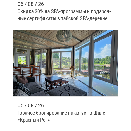
06 / 08 / 26
Скид­ка 30% на SPA-про­грам­мы и по­да­роч­
ные сер­ти­фи­ка­ты в тай­ской SPA-де­ревне
Samui
05 / 08 / 26
Го­ря­чее бро­ни­ро­ва­ние на ав­густ в Ша­ле
«Крас­ный Рог»