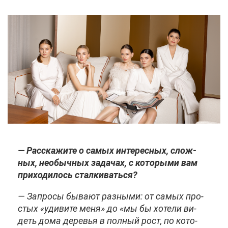
— Рас­ска­жи­те о са­мых ин­те­рес­ных, слож­
ных, необыч­ных за­да­чах, с ко­то­ры­ми вам
при­хо­ди­лось стал­ки­вать­ся?
— За­про­сы бы­ва­ют раз­ны­ми: от са­мых про­
стых «уди­ви­те ме­ня» до «мы бы хо­те­ли ви­
деть до­ма де­ре­вья в пол­ный рост, по ко­то­