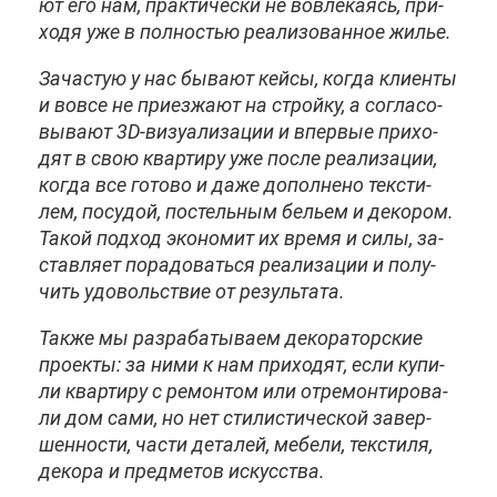
ют его нам, прак­ти­че­ски не во­вле­ка­ясь, при­
хо­дя уже в пол­но­стью ре­а­ли­зо­ван­ное жи­лье.
За­ча­стую у нас бы­ва­ют кей­сы, ко­гда кли­ен­ты
и во­все не при­ез­жа­ют на строй­ку, а со­гла­со­
вы­ва­ют 3D-ви­зу­а­ли­за­ции и впер­вые при­хо­
дят в свою квар­ти­ру уже по­сле ре­а­ли­за­ции,
ко­гда все го­то­во и да­же до­пол­не­но тек­сти­
лем, по­су­дой, по­стель­ным бе­льем и де­ко­ром.
Та­кой под­ход эко­но­мит их вре­мя и си­лы, за­
став­ля­ет по­ра­до­вать­ся ре­а­ли­за­ции и по­лу­
чить удо­воль­ствие от ре­зуль­та­та.
Та­к­же мы раз­ра­ба­ты­ва­ем де­ко­ра­тор­ские
про­ек­ты: за ни­ми к нам при­хо­дят, ес­ли ку­пи­
ли квар­ти­ру с ре­мон­том или от­ре­мон­ти­ро­ва­
ли дом са­ми, но нет сти­ли­сти­че­ской за­вер­
шен­но­сти, ча­сти де­та­лей, ме­бе­ли, тек­сти­ля,
де­ко­ра и пред­ме­тов ис­кус­ства.