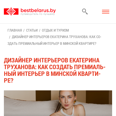
ГЛАВ­НАЯ
СТА­ТЬИ
ОТ­ДЫХ И ТУ­РИЗМ
ДИ­ЗАЙ­НЕР ИН­ТЕ­РЬЕ­РОВ ЕКА­ТЕ­РИ­НА ТРУ­ХА­НО­ВА: КАК СО­
ЗДАТЬ ПРЕ­МИ­АЛЬ­НЫЙ ИН­ТЕ­РЬЕР В МИН­СКОЙ КВАР­ТИ­РЕ?
ДИ­ЗАЙ­НЕР ИН­ТЕ­РЬЕ­РОВ ЕКА­ТЕ­РИ­НА
ТРУ­ХА­НО­ВА: КАК СО­ЗДАТЬ ПРЕ­МИ­АЛЬ­
НЫЙ ИН­ТЕ­РЬЕР В МИН­СКОЙ КВАР­ТИ­
РЕ?