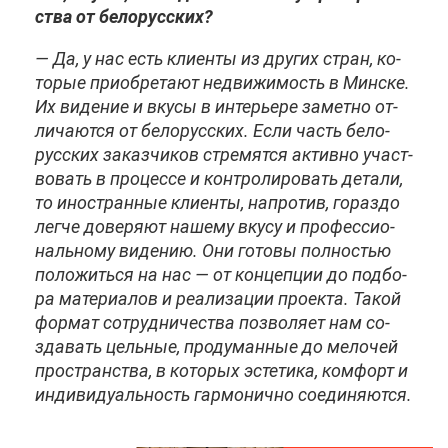
ства от бе­ло­рус­ских?
— Да, у нас есть кли­ен­ты из дру­гих стран, ко­
то­рые при­об­ре­та­ют недви­жи­мость в Мин­ске.
Их ви­де­ние и вку­сы в ин­те­рье­ре за­мет­но от­
ли­ча­ют­ся от бе­ло­рус­ских. Ес­ли часть бе­ло­
рус­ских за­каз­чи­ков стре­мят­ся ак­тив­но участ­
во­вать в про­цес­се и кон­тро­ли­ро­вать де­та­ли,
то ино­стран­ные кли­ен­ты, на­про­тив, го­раз­до
лег­че до­ве­ря­ют на­ше­му вку­су и про­фес­си­о­
наль­но­му ви­де­нию. Они го­то­вы пол­но­стью
по­ло­жить­ся на нас — от кон­цеп­ции до под­бо­
ра ма­те­ри­а­лов и ре­а­ли­за­ции про­ек­та. Та­кой
фор­мат со­труд­ни­че­ства поз­во­ля­ет нам со­
зда­вать цель­ные, про­ду­ман­ные до ме­ло­чей
про­стран­ства, в ко­то­рых эс­те­ти­ка, ком­форт и
ин­ди­ви­ду­аль­ность гар­мо­нич­но со­еди­ня­ют­ся.