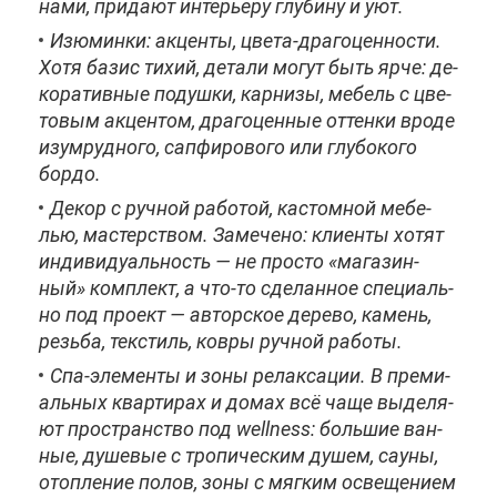
на­ми, при­да­ют ин­те­рье­ру глу­би­ну и уют.
Изю­мин­ки: ак­цен­ты, цве­та-дра­го­цен­но­сти.
Хо­тя ба­зис ти­хий, де­та­ли мо­гут быть яр­че: де­
ко­ра­тив­ные по­душ­ки, кар­ни­зы, ме­бель с цве­
то­вым ак­цен­том, дра­го­цен­ные от­тен­ки вро­де
изу­мруд­но­го, сап­фи­ро­во­го или глу­бо­ко­го
бор­до.
Де­кор с руч­ной ра­бо­той, ка­стом­ной ме­бе­
лью, ма­стер­ством. За­ме­че­но: кли­ен­ты хо­тят
ин­ди­ви­ду­аль­ность — не про­сто «ма­га­зин­
ный» ком­плект, а что-то сде­лан­ное спе­ци­аль­
но под про­ект — ав­тор­ское де­ре­во, ка­мень,
резь­ба, тек­стиль, ков­ры руч­ной ра­бо­ты.
Спа-эле­мен­ты и зо­ны ре­лак­са­ции. В пре­ми­
аль­ных квар­ти­рах и до­мах всё ча­ще вы­де­ля­
ют про­стран­ство под wellness: боль­шие ван­
ные, ду­ше­вые с тро­пи­че­ским ду­шем, сау­ны,
отоп­ле­ние по­лов, зо­ны с мяг­ким осве­ще­ни­ем