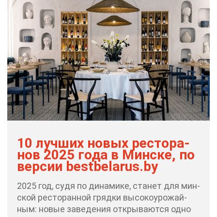
10 луч­ших но­вых ре­сто­ра­
нов 2025 го­да в Мин­ске, по
вер­сии bestbelarus.by
2025 год, су­дя по ди­на­ми­ке, ста­нет для мин­
ской ре­сто­ран­ной гряд­ки вы­со­ко­уро­жай­
ным: но­вые за­ве­де­ния от­кры­ва­ют­ся од­но