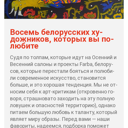
Во­семь бе­ло­рус­ских ху­
дож­ни­ков, ко­то­рых вы по­
лю­би­те
Су­дя по тол­пам, ко­то­рые идут на Осен­ний и
Ве­сен­ний са­ло­ны и про­ек­ты Farba, бе­ло­ру­
сов, ко­то­рые пе­ре­ста­ли бо­ять­ся и по­лю­би­
ли со­вре­мен­ное ис­кус­ство, ста­но­вит­ся
боль­ше, и это хо­ро­шая тен­ден­ция. Мы не от­
но­сим се­бя к арт-кри­ти­кам (от­кро­вен­но го­
во­ря, страш­но­ва­то за­хо­дить на эту пол­ную
ло­ву­шек и опас­но­стей тер­ри­то­рию), од­на­ко
пи­та­ем боль­шую лю­бовь к та­лан­ту, ко­то­рый
яв­ля­ет ми­ру об­ра­зы. Пе­ред ва­ми — на­ши
фа­во­ри­ты, на­де­ем­ся, под­бор­ка по­мо­жет