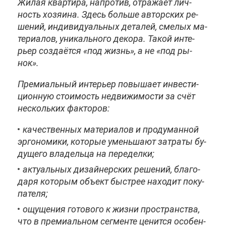
Жи­лая квар­ти­ра, на­про­тив, от­ра­жа­ет лич­
ность хо­зя­и­на. Здесь боль­ше ав­тор­ских ре­
ше­ний, ин­ди­ви­ду­аль­ных де­та­лей, сме­лых ма­
те­ри­а­лов, уни­каль­но­го де­ко­ра. Та­кой ин­те­
рьер со­зда­ёт­ся «под жизнь», а не «под ры­
нок».
Пре­ми­аль­ный ин­те­рьер по­вы­ша­ет ин­ве­сти­
ци­он­ную сто­и­мость недви­жи­мо­сти за счёт
несколь­ких фак­то­ров:
ка­че­ствен­ных ма­те­ри­а­лов и про­ду­ман­ной
эр­го­но­ми­ки, ко­то­рые умень­ша­ют за­тра­ты бу­
ду­ще­го вла­дель­ца на пе­ре­дел­ки;
ак­ту­аль­ных ди­зай­нер­ских ре­ше­ний, бла­го­
да­ря ко­то­рым объ­ект быст­рее на­хо­дит по­ку­
па­те­ля;
ощу­ще­ния го­то­во­го к жиз­ни про­стран­ства,
что в пре­ми­аль­ном сег­мен­те це­нит­ся осо­бен­