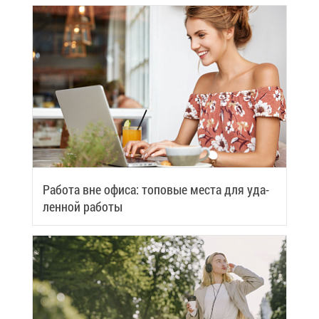
Ра­бо­та вне офи­са: то­по­вые ме­ста для уда­
лен­ной ра­бо­ты