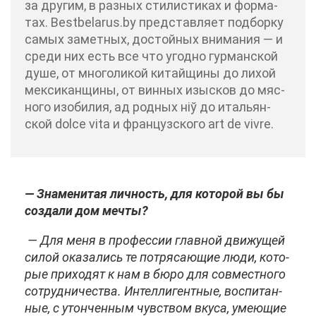
за дру­гим, в раз­ных сти­ли­сти­ках и фор­ма­
тах. Bestbelarus.by пред­став­ля­ет под­бор­ку
са­мых за­мет­ных, до­стой­ных вни­ма­ния — и
сре­ди них есть все что угод­но гур­ман­ской
ду­ше, от мно­го­ли­кой ки­тай­щи­ны до ли­хой
мек­си­кан­щи­ны, от вин­ных изыс­ков до мяс­
но­го изоби­лия, ад род­ных нiў до ита­льян­
ской dolce vita и фран­цуз­ско­го art de vivre.
— Зна­ме­ни­тая лич­ность, для ко­то­рой вы бы
со­зда­ли дом меч­ты?
— Для ме­ня в про­фес­сии глав­ной дви­жу­щей
си­лой ока­за­лись те по­тря­са­ю­щие лю­ди, ко­то­
рые при­хо­дят к нам в бю­ро для сов­мест­но­го
со­труд­ни­че­ства. Ин­тел­ли­гент­ные, вос­пи­тан­
ные, с утон­чен­ным чув­ством вку­са, уме­ю­щие