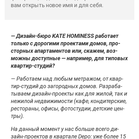
вам от­крыть но­вое имя и для се­бя.
— Ди­зайн-бю­ро KATE HOMINESS ра­бо­та­ет
толь­ко с до­ро­ги­ми про­ек­та­ми до­мов, про­
стор­ных апар­та­мен­тов или, ска­жем, воз­
мож­ны до­ступ­ные — на­при­мер, для ти­по­вых
квар­тир-сту­дий?
— Ра­бо­та­ем над лю­бым мет­ра­жом, от квар­
тир-сту­дий до за­го­род­ных до­мов. Раз­ра­ба­
ты­ва­ем ди­зайн-про­ек­ты как для жи­лой, так и
нежи­лой недви­жи­мо­сти (ка­фе, кон­ди­тер­ские,
ре­сто­ра­ны, офи­сы, фо­то­сту­дии, дет­ские цен­
тры).
На дан­ный мо­мент у нас боль­ше все­го ди­
зайн-про­ек­тов в квар­та­ле Depo: уже бо­лее 15