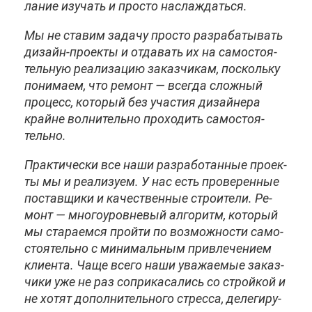
ла­ние изу­чать и про­сто на­сла­ждать­ся.
Мы не ста­вим за­да­чу про­сто раз­ра­ба­ты­вать
ди­зайн-про­ек­ты и от­да­вать их на са­мо­сто­я­
тель­ную ре­а­ли­за­цию за­каз­чи­кам, по­сколь­ку
по­ни­ма­ем, что ре­монт — все­гда слож­ный
про­цесс, ко­то­рый без уча­стия ди­зай­не­ра
крайне вол­ни­тель­но про­хо­дить са­мо­сто­я­
тель­но.
Прак­ти­че­ски все на­ши раз­ра­бо­тан­ные про­ек­
ты мы и ре­а­ли­зу­ем. У нас есть про­ве­рен­ные
по­став­щи­ки и ка­че­ствен­ные стро­и­те­ли. Ре­
монт — мно­го­уров­не­вый ал­го­ритм, ко­то­рый
мы ста­ра­ем­ся прой­ти по воз­мож­но­сти са­мо­
сто­я­тель­но с ми­ни­маль­ным при­вле­че­ни­ем
кли­ен­та. Ча­ще все­го на­ши ува­жа­е­мые за­каз­
чи­ки уже не раз со­при­ка­са­лись со строй­кой и
не хо­тят до­пол­ни­тель­но­го стрес­са, де­ле­ги­ру­