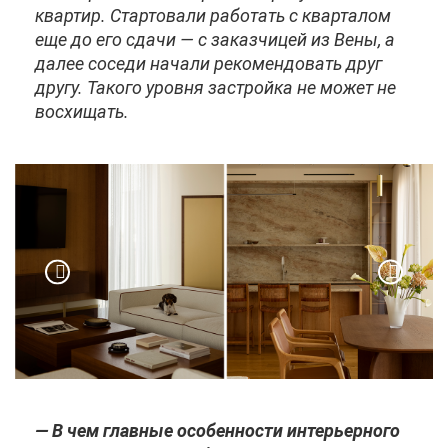
квар­тир. Стар­то­ва­ли ра­бо­тать с квар­та­лом
еще до его сда­чи — с за­каз­чи­цей из Ве­ны, а
да­лее со­се­ди на­ча­ли ре­ко­мен­до­вать друг
дру­гу. Та­ко­го уров­ня за­строй­ка не мо­жет не
вос­хи­щать.
— В чем глав­ные осо­бен­но­сти ин­те­рьер­но­го