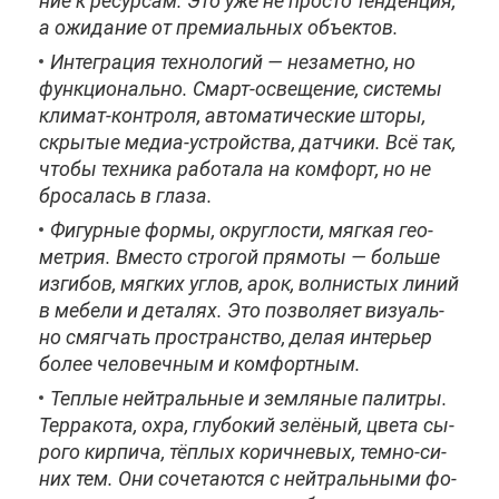
ние к ре­сур­сам. Это уже не про­сто тен­ден­ция,
а ожи­да­ние от пре­ми­аль­ных объ­ек­тов.
Ин­те­гра­ция тех­но­ло­гий — неза­мет­но, но
функ­ци­о­наль­но. Смарт-осве­ще­ние, си­сте­мы
кли­мат-кон­тро­ля, ав­то­ма­ти­че­ские што­ры,
скры­тые ме­диа-устрой­ства, дат­чи­ки. Всё так,
что­бы тех­ни­ка ра­бо­та­ла на ком­форт, но не
бро­са­лась в гла­за.
Фи­гур­ные фор­мы, округ­ло­сти, мяг­кая гео­
мет­рия. Вме­сто стро­гой пря­мо­ты — боль­ше
из­ги­бов, мяг­ких уг­лов, арок, вол­ни­стых ли­ний
в ме­бе­ли и де­та­лях. Это поз­во­ля­ет ви­зу­аль­
но смяг­чать про­стран­ство, де­лая ин­те­рьер
бо­лее че­ло­веч­ным и ком­форт­ным.
Теп­лые ней­траль­ные и зем­ля­ные па­лит­ры.
Тер­ра­ко­та, ох­ра, глу­бо­кий зе­лё­ный, цве­та сы­
ро­го кир­пи­ча, тёп­лых ко­рич­не­вых, тем­но-си­
них тем. Они со­че­та­ют­ся с ней­траль­ны­ми фо­