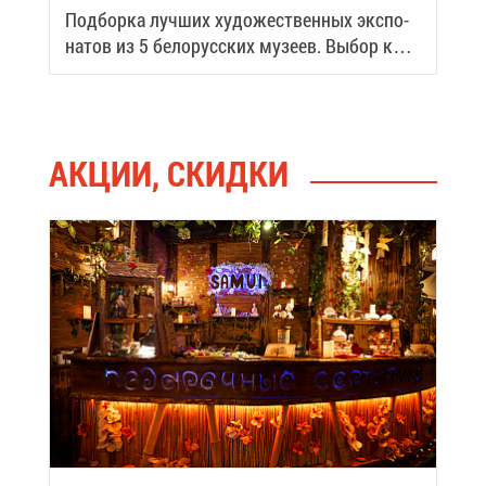
Под­бор­ка луч­ших ху­до­же­ствен­ных экс­по­
на­тов из 5 бе­ло­рус­ских му­зеев. Вы­бор ко­
ман­ды bestbelarus.by
АК­ЦИИ, СКИД­КИ