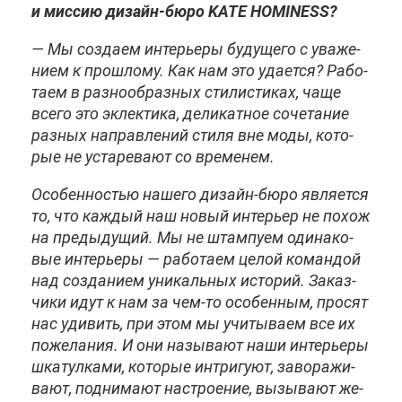
и мис­сию ди­зайн-бю­ро KATE HOMINESS?
— Мы со­зда­ем ин­те­рье­ры бу­ду­ще­го с ува­же­
ни­ем к про­шло­му. Как нам это уда­ет­ся? Ра­бо­
та­ем в раз­но­об­раз­ных сти­ли­сти­ках, ча­ще
все­го это эк­лек­ти­ка, де­ли­кат­ное со­че­та­ние
раз­ных на­прав­ле­ний сти­ля вне мо­ды, ко­то­
рые не уста­ре­ва­ют со вре­ме­нем.
Осо­бен­но­стью на­ше­го ди­зайн-бю­ро яв­ля­ет­ся
то, что каж­дый наш но­вый ин­те­рьер не по­хож
на преды­ду­щий. Мы не штам­пу­ем оди­на­ко­
вые ин­те­рье­ры — ра­бо­та­ем це­лой ко­ман­дой
над со­зда­ни­ем уни­каль­ных ис­то­рий. За­каз­
чи­ки идут к нам за чем-то осо­бен­ным, про­сят
нас уди­вить, при этом мы учи­ты­ва­ем все их
по­же­ла­ния. И они на­зы­ва­ют на­ши ин­те­рье­ры
шка­тул­ка­ми, ко­то­рые ин­три­гу­ют, за­во­ра­жи­
ва­ют, под­ни­ма­ют на­стро­е­ние, вы­зы­ва­ют же­