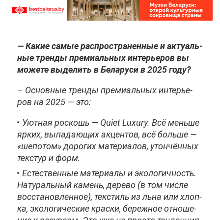
— Ка­кие са­мые рас­про­стра­нен­ные и ак­ту­аль­
ные трен­ды пре­ми­аль­ных ин­те­рье­ров вы
мо­же­те вы­де­лить в Бе­ла­ру­си в 2025 го­ду?
– Ос­нов­ные трен­ды пре­ми­аль­ных ин­те­рье­
ров на 2025 — это:
Уют­ная рос­кошь — Quiet Luxury. Всё мень­ше
яр­ких, вы­па­да­ю­щих ак­цен­тов, всё боль­ше —
«ше­по­том» до­ро­гих ма­те­ри­а­лов, утон­чён­ных
тек­стур и форм.
Есте­ствен­ные ма­те­ри­а­лы и эко­ло­гич­ность.
На­ту­раль­ный ка­мень, де­ре­во (в том чис­ле
вос­ста­нов­лен­ное), тек­стиль из льна или хлоп­
ка, эко­ло­ги­че­ские крас­ки, бе­реж­ное от­но­ше­