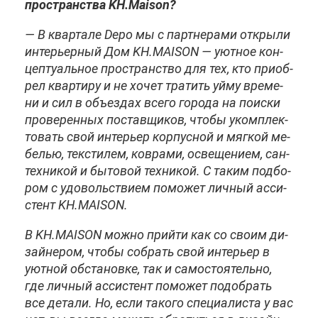
про­стран­ства KH.​Maison?
— В квар­та­ле Depo мы с парт­не­ра­ми от­кры­ли
ин­те­рьер­ный Дом KH.​MAISON — уют­ное кон­
цеп­ту­аль­ное про­стран­ство для тех, кто при­об­
рел квар­ти­ру и не хо­чет тра­тить уй­му вре­ме­
ни и сил в объ­ез­дах все­го го­ро­да на по­ис­ки
про­ве­рен­ных по­став­щи­ков, что­бы уком­плек­
то­вать свой ин­те­рьер кор­пус­ной и мяг­кой ме­
бе­лью, тек­сти­лем, ков­ра­ми, осве­ще­ни­ем, сан­
тех­ни­кой и бы­то­вой тех­ни­кой. С та­ким под­бо­
ром с удо­воль­стви­ем по­мо­жет лич­ный ас­си­
стент KH.​MAISON.
В KH.​MAISON мож­но прий­ти как со сво­им ди­
зай­не­ром, что­бы со­брать свой ин­те­рьер в
уют­ной об­ста­нов­ке, так и са­мо­сто­я­тель­но,
где лич­ный ас­си­стент по­мо­жет по­до­брать
все де­та­ли. Но, ес­ли та­ко­го спе­ци­а­ли­ста у вас