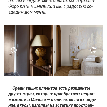
нет, вы все­гда мо­же­те об­ра­тить­ся в ди­зайн-
бю­ро KATE HOMINESS, и мы с ра­до­стью со­
зда­дим дом меч­ты.
— Сре­ди ва­ших кли­ен­тов есть ре­зи­ден­ты
дру­гих стран, ко­то­рые при­об­ре­та­ют недви­
жи­мость в Мин­ске — от­ли­ча­ет­ся ли их ви­де­
ние, вку­сы, взгля­ды на эс­те­ти­ку про­стран­