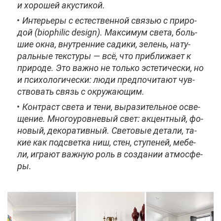
и хо­ро­шей аку­сти­кой.
Ин­те­рье­ры с есте­ствен­ной свя­зью с при­ро­
дой (biophilic design). Мак­си­мум све­та, боль­
шие ок­на, внут­рен­ние са­ди­ки, зе­лень, на­ту­
раль­ные тек­сту­ры — всё, что при­бли­жа­ет к
при­ро­де. Это важ­но не толь­ко эс­те­ти­че­ски, но
и пси­хо­ло­ги­че­ски: лю­ди пред­по­чи­та­ют чув­
ство­вать связь с окру­жа­ю­щим.
Кон­траст све­та и те­ни, вы­ра­зи­тель­ное осве­
ще­ние. Мно­го­уров­не­вый свет: ак­цент­ный, фо­
но­вый, де­ко­ра­тив­ный. Све­то­вые де­та­ли, та­
кие как под­свет­ка ниш, стен, сту­пе­ней, ме­бе­
ли, иг­ра­ют важ­ную роль в со­зда­нии ат­мо­сфе­
ры.