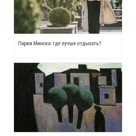
Пар­ки Мин­ска: где луч­ше от­ды­хать?