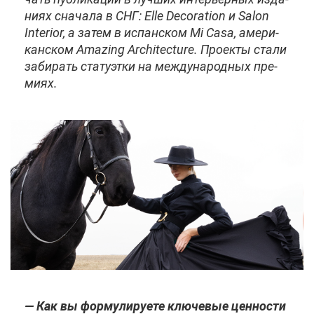
ни­ях сна­ча­ла в СНГ: Elle Decoration и Salon
Interior, а за­тем в ис­пан­ском Mi Casa, аме­ри­
кан­ском Amazing Аrchitecture. Про­ек­ты ста­ли
за­би­рать ста­ту­эт­ки на меж­ду­на­род­ных пре­
ми­ях.
— Как вы фор­му­ли­ру­е­те клю­че­вые цен­но­сти