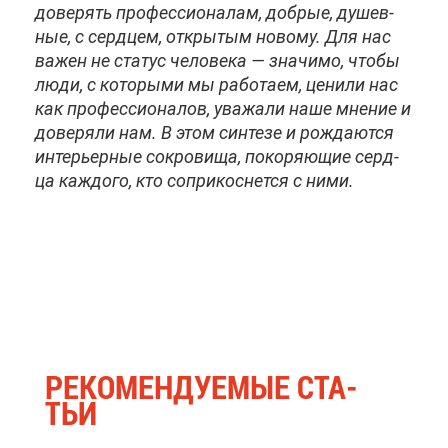
до­ве­рять про­фес­си­о­на­лам, доб­рые, ду­шев­
ные, с серд­цем, от­кры­тым но­во­му. Для нас
ва­жен не ста­тус че­ло­ве­ка — зна­чи­мо, что­бы
лю­ди, с ко­то­ры­ми мы ра­бо­та­ем, це­ни­ли нас
как про­фес­си­о­на­лов, ува­жа­ли на­ше мне­ние и
до­ве­ря­ли нам. В этом син­те­зе и рож­да­ют­ся
ин­те­рьер­ные со­кро­ви­ща, по­ко­ря­ю­щие серд­
ца каж­до­го, кто со­при­кос­нет­ся с ни­ми.
РЕ­КО­МЕН­ДУ­Е­МЫЕ СТА­
ТЬИ