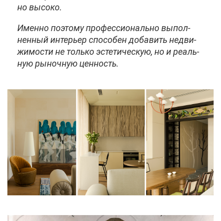
но вы­со­ко.
Имен­но по­это­му про­фес­си­о­наль­но вы­пол­
нен­ный ин­те­рьер спо­со­бен до­ба­вить недви­
жи­мо­сти не толь­ко эс­те­ти­че­скую, но и ре­аль­
ную ры­ноч­ную цен­ность.