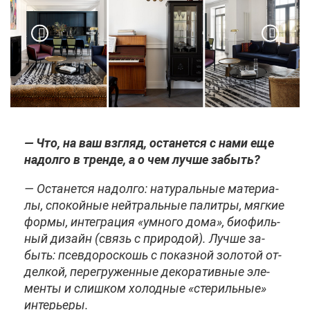
— Что, на ваш взгляд, оста­нет­ся с на­ми еще
на­дол­го в трен­де, а о чем луч­ше за­быть?
— Оста­нет­ся на­дол­го: на­ту­раль­ные ма­те­ри­а­
лы, спо­кой­ные ней­траль­ные па­лит­ры, мяг­кие
фор­мы, ин­те­гра­ция «ум­но­го до­ма», био­филь­
ный ди­зайн (связь с при­ро­дой). Луч­ше за­
быть: псев­до­рос­кошь с по­каз­ной зо­ло­той от­
дел­кой, пе­ре­гру­жен­ные де­ко­ра­тив­ные эле­
мен­ты и слиш­ком хо­лод­ные «сте­риль­ные»
ин­те­рье­ры.