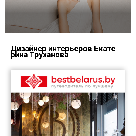
Ди­зай­нер ин­те­рье­ров Ека­те­
ри­на Тру­ха­но­ва