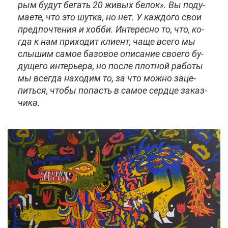
рым бу­дут бе­гать 20 жи­вых бе­лок». Вы по­ду­
ма­е­те, что это шут­ка, но нет. У каж­до­го свои
пред­по­чте­ния и хоб­би. Ин­те­рес­но то, что, ко­
гда к нам при­хо­дит кли­ент, ча­ще все­го мы
слы­шим са­мое ба­зо­вое опи­са­ние сво­е­го бу­
ду­ще­го ин­те­рье­ра, но по­сле плот­ной ра­бо­ты
мы все­гда на­хо­дим то, за что мож­но за­це­
пить­ся, что­бы по­пасть в са­мое серд­це за­каз­
чи­ка.