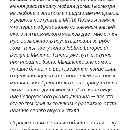
ме­няя рас­ста­нов­ку ме­бе­ли до­ма. Несмот­ря
на лю­бовь к эс­те­ти­ке и пред­ме­там ин­те­рье­ра,
я ре­ши­ла по­сту­пать в МГЛУ. Поз­же я по­ня­ла,
что пер­вое об­ра­зо­ва­ние со зна­ни­ем ан­глий­
ско­го и ита­льян­ско­го язы­ков да­ет мне от­лич­
ную воз­мож­ность изу­чать ди­зайн за ру­бе­
жом. Так я по­сту­пи­ла в Istituto Europeo di
Design в Ми­лане. Те­перь уже пу­ти от­ступ­ле­
ния на­зад не бы­ло. Мыш­ле­ние вне ра­мок,
луч­шие бал­лы по цве­то­ве­де­нию, кон­цеп­ции,
от­дель­ная оцен­ка от ос­но­ва­те­лей зна­ко­вых
ита­льян­ских брен­дов, ко­то­рые при­сут­ство­ва­
ли на за­щи­те ди­плом­ных ра­бот, иное ви­де­
ние бе­ло­рус­ско­го рын­ка ди­зай­на — все это
ста­ло тем са­мым толч­ком к раз­ви­тию, от­ста­
и­ва­нию сво­е­го вку­са и сти­ля.
Пер­вые ре­а­ли­зо­ван­ные объ­ек­ты ста­ли по­лу­
чать пуб­ли­ка­ции в луч­ших ин­те­рьер­ных из­да­