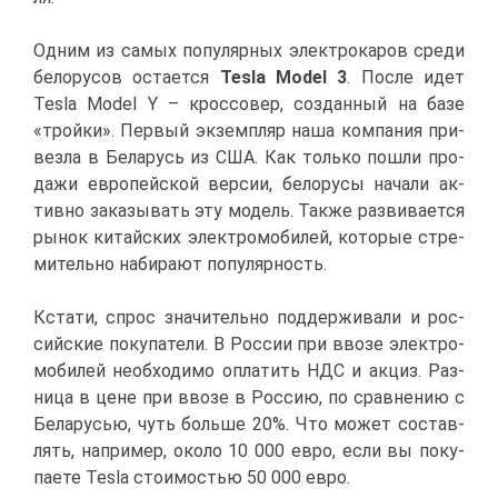
Од­ним из са­мых по­пу­ляр­ных элек­тро­ка­ров сре­ди
бе­ло­ру­сов оста­ет­ся
Tesla Model 3
. По­сле идет
Tesla Model Y – крос­со­вер, со­здан­ный на ба­зе
«трой­ки». Пер­вый эк­зем­пляр на­ша ком­па­ния при­
вез­ла в Бе­ла­русь из США. Как толь­ко по­шли про­
да­жи ев­ро­пей­ской вер­сии, бе­ло­ру­сы на­ча­ли ак­
тив­но за­ка­зы­вать эту мо­дель. Та­к­же раз­ви­ва­ет­ся
ры­нок ки­тай­ских элек­тро­мо­би­лей, ко­то­рые стре­
ми­тель­но на­би­ра­ют по­пу­ляр­ность.
Кста­ти, спрос зна­чи­тель­но под­дер­жи­ва­ли и рос­
сий­ские по­ку­па­те­ли. В Рос­сии при вво­зе элек­тро­
мо­би­лей необ­хо­ди­мо опла­тить НДС и ак­циз. Раз­
ни­ца в цене при вво­зе в Рос­сию, по срав­не­нию с
Бе­ла­русью, чуть боль­ше 20%. Что мо­жет со­став­
лять, на­при­мер, око­ло 10 000 ев­ро, ес­ли вы по­ку­
па­е­те Tesla сто­и­мо­стью 50 000 ев­ро.