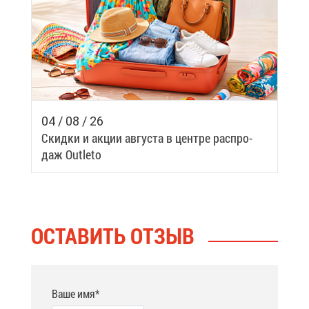
04 / 08 / 26
Скид­ки и ак­ции ав­гу­ста в цен­тре рас­про­
даж Outleto
ОСТА­ВИТЬ ОТ­ЗЫВ
Ваше имя*