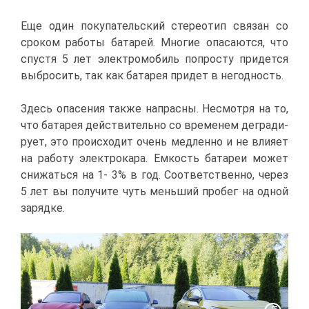
Еще один по­ку­па­тель­ский сте­рео­тип свя­зан со
сро­ком ра­бо­ты ба­та­рей. Мно­гие опа­са­ют­ся, что
спу­стя 5 лет элек­тро­мо­биль по­про­сту при­дет­ся
вы­бро­сить, так как ба­та­рея при­дет в негод­ность.
Здесь опа­се­ния та­к­же на­прас­ны. Несмот­ря на то,
что ба­та­рея дей­стви­тель­но со вре­ме­нем де­гра­ди­
ру­ет, это про­ис­хо­дит очень мед­лен­но и не вли­я­ет
на ра­бо­ту элек­тро­ка­ра. Ем­кость ба­та­реи мо­жет
сни­жать­ся на 1- 3% в год. Со­от­вет­ствен­но, че­рез
5 лет вы по­лу­чи­те чуть мень­ший про­бег на од­ной
за­ряд­ке.