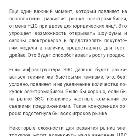
Еще один важ­ный мо­мент, ко­то­рый по­вли­я­ет на
пер­спек­ти­вы раз­ви­тия рын­ка элек­тро­мо­би­лей,
от­ме­на НДС при вво­зе для юри­ди­че­ских лиц
*
. Это
упро­ща­ет воз­мож­ность от­кры­вать шоу-ру­мы и
са­ло­ны элек­тро­ка­ров и пред­став­лять по­ку­па­те­
лям мо­де­ли в на­ли­чии, предо­став­лять для тест-
драй­ва. Это бу­дет спо­соб­ство­вать ро­сту про­даж.
Ес­ли ин­фра­струк­ту­ра ЭЗС даль­ше бу­дет раз­ви­
вать­ся та­ки­ми же быст­ры­ми тем­па­ми, это, без­
услов­но, по­вли­я­ет и на уве­ли­че­ние ко­ли­че­ства по­
ку­пок элек­тро­мо­би­лей. Бы­ло бы хо­ро­шо, ес­ли бы
на рын­ке ЭЗС по­яви­лись част­ные ком­па­нии со
све­жи­ми пред­ло­же­ни­я­ми. Та­кая кон­ку­рен­ция хо­
ро­шо под­стег­ну­ла бы всех иг­ро­ков рын­ка.
Неко­то­рые слож­но­сти для раз­ви­тия рын­ка эле­
тро­ка­ров мо­гут воз­ник­нуть из-за вве­де­ния НДС