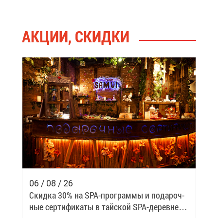
АК­ЦИИ, СКИД­КИ
06 / 08 / 26
Скид­ка 30% на SPA-про­грам­мы и по­да­роч­
ные сер­ти­фи­ка­ты в тай­ской SPA-де­ревне