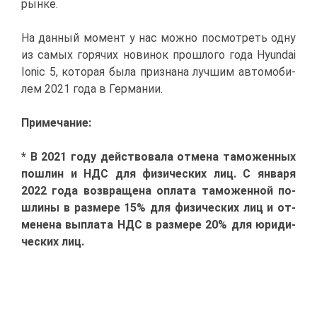
рын­ке.
На дан­ный мо­мент у нас мож­но по­смот­реть од­ну
из са­мых го­ря­чих но­ви­нок про­шло­го го­да Hyundai
Ionic 5, ко­то­рая бы­ла при­зна­на луч­шим ав­то­мо­би­
лем 2021 го­да в Гер­ма­нии.
При­ме­ча­ние:
* В 2021 го­ду дей­ство­ва­ла от­ме­на та­мо­жен­ных
по­шлин и НДС для фи­зи­че­ских лиц. С ян­ва­ря
2022 го­да воз­вра­ще­на опла­та та­мо­жен­ной по­
шли­ны в раз­ме­ре 15% для фи­зи­че­ских лиц и от­
ме­не­на вы­пла­та НДС в раз­ме­ре 20% для юри­ди­
че­ских лиц.