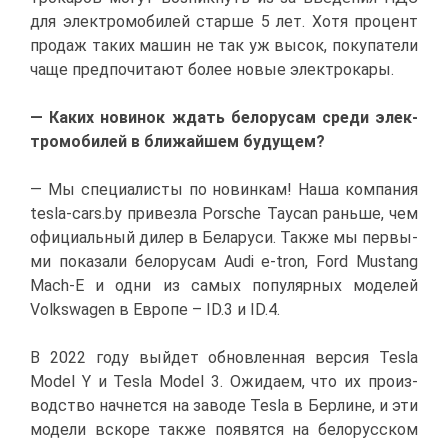
для элек­тро­мо­би­лей стар­ше 5 лет. Хо­тя про­цент
про­даж та­ких ма­шин не так уж вы­сок, по­ку­па­те­ли
ча­ще пред­по­чи­та­ют бо­лее но­вые элек­тро­ка­ры.
— Ка­ких но­ви­нок ждать бе­ло­ру­сам сре­ди элек­
тро­мо­би­лей в бли­жай­шем бу­ду­щем?
— Мы спе­ци­а­ли­сты по но­вин­кам! На­ша ком­па­ния
tesla-cars.by
при­вез­ла
Porsche Taycan
рань­ше, чем
офи­ци­аль­ный ди­лер в Бе­ла­ру­си. Та­к­же мы пер­вы­
ми по­ка­за­ли бе­ло­ру­сам
Audi e-tron
,
Ford Mustang
Mach-E
и од­ни из са­мых по­пу­ляр­ных мо­де­лей
Volkswagen в Ев­ро­пе – ID.3 и ID.4.
В 2022 го­ду вый­дет об­нов­лен­ная вер­сия Tesla
Model Y и
Tesla Model 3. Ожи­да­ем, что их про­из­
вод­ство нач­нет­ся на за­во­де Tesla в Бер­лине, и эти
мо­де­ли вско­ре та­к­же по­явят­ся на бе­ло­рус­ском