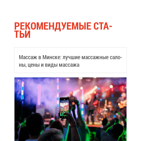
РЕ­КО­МЕН­ДУ­Е­МЫЕ СТА­
ТЬИ
Мас­саж в Мин­ске: луч­шие мас­саж­ные са­ло­
ны, це­ны и ви­ды мас­са­жа