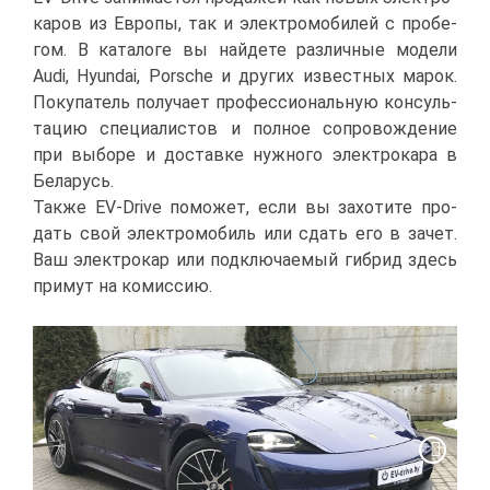
ка­ров из Ев­ро­пы, так и элек­тро­мо­би­лей с про­бе­
гом. В ка­та­ло­ге вы най­де­те раз­лич­ные мо­де­ли
Audi
,
Hyundai
, Porsche
и
дру­гих из­вест­ных ма­рок.
По­ку­па­тель по­лу­ча­ет про­фес­си­о­наль­ную кон­суль­
та­цию спе­ци­а­ли­стов и пол­ное со­про­вож­де­ние
при вы­бо­ре и до­став­ке нуж­но­го элек­тро­ка­ра в
Бе­ла­русь.
Та­к­же EV-Drive по­мо­жет, ес­ли вы за­хо­ти­те про­
дать свой элек­тро­мо­биль или сдать его в за­чет.
Ваш элек­тро­кар или под­клю­ча­е­мый ги­брид здесь
при­мут на ко­мис­сию.