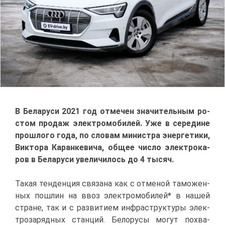
В Бе­ла­ру­си 2021 год от­ме­чен зна­чи­тель­ным ро­
стом про­даж элек­тро­мо­би­лей. Уже в се­ре­дине
про­шло­го го­да, по сло­вам
ми­ни­стра энер­ге­ти­ки,
Вик­то­ра Ка­ран­ке­ви­ча, об­щее чис­ло элек­тро­ка­
ров в Бе­ла­ру­си уве­ли­чи­лось до 4 ты­сяч.
Та­кая тен­ден­ция свя­за­на как с от­ме­ной та­мо­жен­
ных по­шлин на ввоз элек­тро­мо­би­лей
*
в на­шей
стране, так и с раз­ви­ти­ем ин­фра­струк­ту­ры элек­
тро­за­ряд­ных стан­ций. Бе­ло­ру­сы мо­гут по­хва­