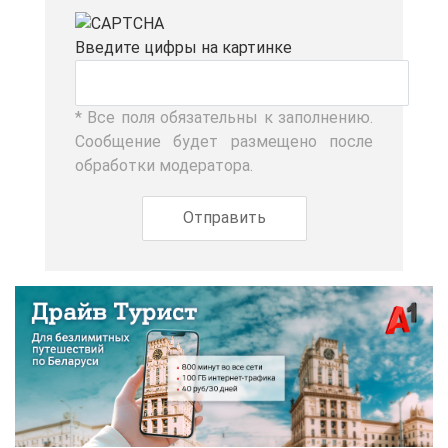
Вве­ди­те циф­ры на кар­тин­ке
* Все по­ля обя­за­тель­ны к за­пол­не­нию.
Со­об­ще­ние бу­дет раз­ме­ще­но по­сле
об­ра­бот­ки мо­де­ра­то­ра.