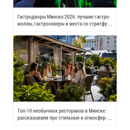
Га­стро­дво­ры Мин­ска 2026: луч­шие га­стро­
мол­лы, га­стро­скве­ры и ме­ста со стрит­фу­
дом
Топ-10 необыч­ных ре­сто­ра­нов в Мин­ске:
рас­ска­зы­ва­ем про стиль­ные и ат­мо­сфер­
ные ме­ста го­ро­да