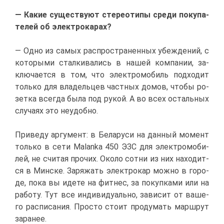
— Ка­кие су­ще­ству­ют сте­рео­ти­пы сре­ди по­ку­па­
те­лей об элек­тро­ка­рах?
— Од­но из са­мых рас­про­стра­нен­ных убеж­де­ний, с
ко­то­ры­ми стал­ки­ва­лись в на­шей ком­па­нии, за­
клю­ча­ет­ся в том, что элек­тро­мо­биль под­хо­дит
толь­ко для вла­дель­цев част­ных до­мов, что­бы ро­
зет­ка все­гда бы­ла под ру­кой. А во всех осталь­ных
слу­ча­ях это неудоб­но.
При­ве­ду ар­гу­мент: в Бе­ла­ру­си на дан­ный мо­мент
толь­ко в се­ти
Malanka
450 ЭЗС для элек­тро­мо­би­
лей, не счи­тая про­чих. Око­ло сот­ни из них на­хо­дит­
ся в Мин­ске. За­ря­жать элек­тро­кар мож­но в го­ро­
де, по­ка вы иде­те на фит­нес, за по­куп­ка­ми или на
ра­бо­ту. Тут все ин­ди­ви­ду­аль­но, за­ви­сит от ва­ше­
го рас­пи­са­ния. Про­сто сто­ит про­ду­мать марш­рут
за­ра­нее.