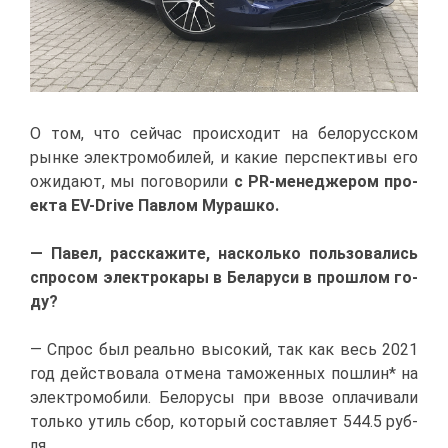
О том,
что сей­час про­ис­хо­дит на бе­ло­рус­ском
рын­ке элек­тро­мо­би­лей, и ка­кие пер­спек­ти­вы его
ожи­да­ют, мы по­го­во­ри­ли
с PR-ме­не­дже­ром про­
ек­та EV-Drive Пав­лом Му­раш­ко.
— Па­вел
,
рас­ска­жи­те, на­сколь­ко поль­зо­ва­лись
спро­сом элек­тро­ка­ры в Бе­ла­ру­си в про­шлом го­
ду?
— Спрос был ре­аль­но вы­со­кий, так как весь 2021
год дей­ство­ва­ла от­ме­на та­мо­жен­ных по­шлин* на
элек­тро­мо­би­ли. Бе­ло­ру­сы при вво­зе опла­чи­ва­ли
толь­ко утиль сбор, ко­то­рый со­став­ля­ет 544.5 руб­
ля.