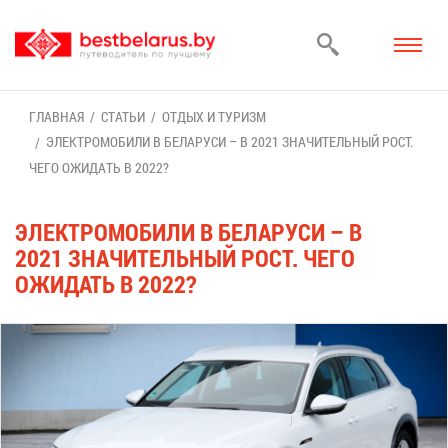
ГЛАВ­НАЯ
СТА­ТЬИ
ОТ­ДЫХ И ТУ­РИЗМ
ЭЛЕК­ТРО­МО­БИ­ЛИ В БЕ­ЛА­РУ­СИ – В 2021 ЗНА­ЧИ­ТЕЛЬ­НЫЙ РОСТ.
ЧЕ­ГО ОЖИ­ДАТЬ В 2022?
ЭЛЕК­ТРО­МО­БИ­ЛИ В БЕ­ЛА­РУ­СИ – В
2021 ЗНА­ЧИ­ТЕЛЬ­НЫЙ РОСТ. ЧЕ­ГО
ОЖИ­ДАТЬ В 2022?