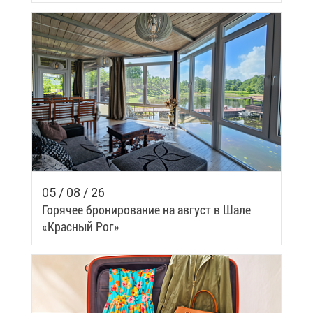
Samui
05 / 08 / 26
Го­ря­чее бро­ни­ро­ва­ние на ав­густ в Ша­ле
«Крас­ный Рог»