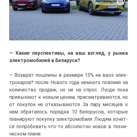
— Ка­кие пер­спек­ти­вы, на ваш взгляд, у рын­ка
элек­тро­мо­би­лей в Бе­ла­ру­си?
— Воз­врат по­шли­ны в раз­ме­ре 15% на ввоз элек­
тро­ка­ров
*
по­сле Но­во­го го­да немно­го по­вли­ял на
ко­ли­че­ство про­даж, но не на спрос. Лю­ди по­ка
при­вы­ка­ют к но­вым це­нам, при­смат­ри­ва­ют­ся, но
от по­ку­пок не от­ка­зы­ва­ют­ся. За па­ру ме­ся­цев к
нам об­ра­ти­лось по­ряд­ка 10 бе­ло­ру­сов, ко­то­рые
пла­ни­ру­ют по­куп­ку элек­тро­мо­би­ля. Лю­дям хо­чет­
ся по­про­бо­вать что-то аб­со­лют­но но­вое в тех­ни­
че­ском плане.