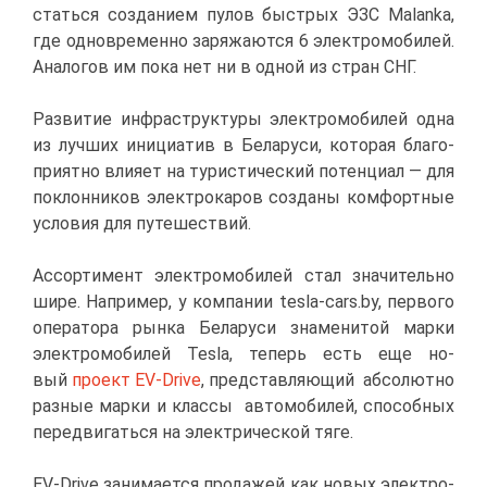
стать­ся со­зда­ни­ем пу­лов быст­рых ЭЗС
Malanka
,
где од­но­вре­мен­но за­ря­жа­ют­ся 6 элек­тро­мо­би­лей.
Ана­ло­гов им по­ка нет ни в од­ной из стран СНГ.
Раз­ви­тие ин­фра­струк­ту­ры элек­тро­мо­би­лей од­на
из луч­ших ини­ци­а­тив в Бе­ла­ру­си, ко­то­рая бла­го­
при­ят­но вли­я­ет на ту­ри­сти­че­ский по­тен­ци­ал
— для
по­клон­ни­ков элек­тро­ка­ров со­зда­ны ком­форт­ные
усло­вия для пу­те­ше­ствий.
Ас­сор­ти­мент элек­тро­мо­би­лей стал зна­чи­тель­но
ши­ре. На­при­мер, у ком­па­нии tesla-cars.by, пер­во­го
опе­ра­то­ра рын­ка Бе­ла­ру­си зна­ме­ни­той мар­ки
элек­тро­мо­би­лей Tesla, те­перь есть еще но­
вый
про­ект EV-Drive
, пред­став­ля­ю­щий аб­со­лют­но
раз­ные мар­ки и клас­сы ав­то­мо­би­лей, спо­соб­ных
пе­ре­дви­гать­ся на элек­три­че­ской тя­ге.
EV-Drive за­ни­ма­ет­ся про­да­жей как но­вых элек­тро­