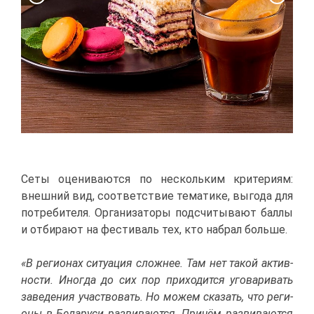
Се­ты оце­ни­ва­ют­ся по несколь­ким кри­те­ри­ям:
внеш­ний вид, со­от­вет­ствие те­ма­ти­ке, вы­го­да для
по­тре­би­те­ля. Ор­га­ни­за­то­ры под­счи­ты­ва­ют бал­лы
и от­би­ра­ют на фе­сти­валь тех, кто на­брал боль­ше.
«В ре­ги­о­нах си­ту­а­ция слож­нее. Там нет та­кой ак­тив­
но­сти. Ино­гда до сих пор при­хо­дит­ся уго­ва­ри­вать
за­ве­де­ния участ­во­вать. Но мо­жем ска­зать, что ре­ги­
о­ны в Бе­ла­ру­си раз­ви­ва­ют­ся. При­чём раз­ви­ва­ют­ся