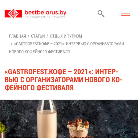
ГЛАВ­НАЯ
СТА­ТЬИ
ОТ­ДЫХ И ТУ­РИЗМ
«GASTROFEST.КО­ФЕ – 2021»: ИН­ТЕР­ВЬЮ С ОР­ГА­НИ­ЗА­ТО­РА­МИ
НО­ВО­ГО КО­ФЕЙ­НО­ГО ФЕ­СТИ­ВА­ЛЯ
«GASTROFEST.КО­ФЕ – 2021»: ИН­ТЕР­
ВЬЮ С ОР­ГА­НИ­ЗА­ТО­РА­МИ НО­ВО­ГО КО­
ФЕЙ­НО­ГО ФЕ­СТИ­ВА­ЛЯ