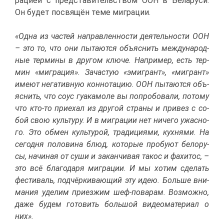
ра­ци­ей с пред­ста­ви­тель­ством ООН в Бе­ла­ру­си.
Он бу­дет по­свя­щён те­ме ми­гра­ции.
«Од­на из ча­стей на­прав­лен­но­сти де­я­тель­но­сти ООН
– это то, что они пы­та­ют­ся объ­яс­нить меж­ду­на­род­
ные тер­ми­ны в дру­гом клю­че. На­при­мер, есть тер­
мин «ми­гра­ция». За­ча­стую «эми­грант», «ми­грант»
име­ют нега­тив­ную кон­но­та­цию. ООН пы­та­ют­ся объ­
яс­нить, что со­ус гу­а­ка­мо­ле вы по­про­бо­ва­ли, по­то­му
что кто-то при­е­хал из дру­гой стра­ны и при­вез с со­
бой свою куль­ту­ру. И в ми­гра­ции нет ни­че­го ужас­но­
го. Это об­мен куль­ту­рой, тра­ди­ци­я­ми, кух­ня­ми. На
се­год­ня по­ло­ви­на блюд, ко­то­рые про­бу­ют бе­ло­ру­
сы, на­чи­ная от су­ши и за­кан­чи­вая та­кос и фахи­тос, –
это всё бла­го­да­ря ми­гра­ции. И мы хо­тим сде­лать
фе­сти­валь, под­чёр­ки­ва­ю­щий эту идею. Боль­ше вни­
ма­ния уде­лим при­ез­жим шеф-по­ва­рам. Воз­мож­но,
да­же бу­дем го­то­вить боль­шой ви­део­ма­те­ри­ал о
них».