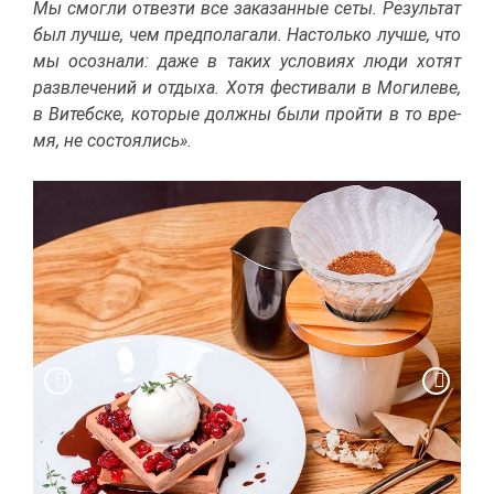
Мы смог­ли от­вез­ти все за­ка­зан­ные се­ты. Ре­зуль­тат
был луч­ше, чем пред­по­ла­га­ли. На­столь­ко луч­ше, что
мы осо­зна­ли: да­же в та­ких усло­ви­ях лю­ди хо­тят
раз­вле­че­ний и от­ды­ха. Хо­тя фе­сти­ва­ли в Мо­ги­ле­ве,
в Ви­теб­ске, ко­то­рые долж­ны бы­ли прой­ти в то вре­
мя, не со­сто­я­лись».