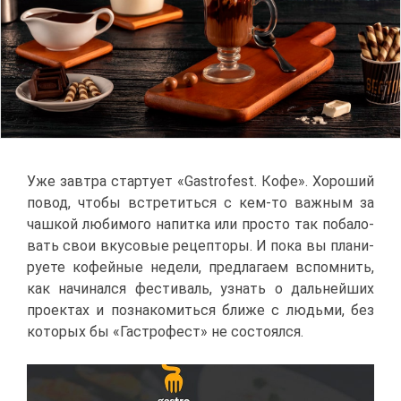
Уже зав­тра стар­ту­ет «Gastrofest. Ко­фе». Хо­ро­ший
по­вод, что­бы встре­тить­ся с кем-то важ­ным за
чаш­кой лю­би­мо­го на­пит­ка или про­сто так по­ба­ло­
вать свои вку­со­вые ре­цеп­то­ры. И по­ка вы пла­ни­
ру­е­те ко­фей­ные неде­ли, пред­ла­га­ем вспом­нить,
как на­чи­нал­ся фе­сти­валь, узнать о даль­ней­ших
про­ек­тах и по­зна­ко­мить­ся бли­же с лю­дь­ми, без
ко­то­рых бы «Га­стро­фест» не со­сто­ял­ся.