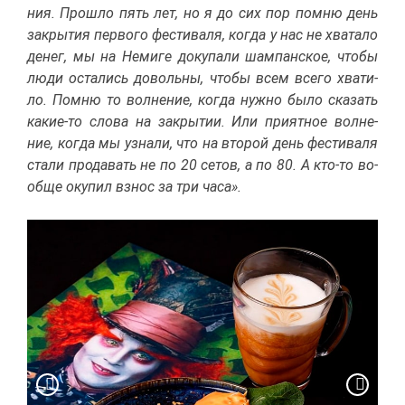
ния. Про­шло пять лет, но я до сих пор пом­ню день
за­кры­тия пер­во­го фе­сти­ва­ля, ко­гда у нас не хва­та­ло
де­нег, мы на Неми­ге до­ку­па­ли шам­пан­ское, что­бы
лю­ди оста­лись до­воль­ны, что­бы всем все­го хва­ти­
ло. Пом­ню то вол­не­ние, ко­гда нуж­но бы­ло ска­зать
ка­кие-то сло­ва на за­кры­тии. Или при­ят­ное вол­не­
ние, ко­гда мы узна­ли, что на вто­рой день фе­сти­ва­ля
ста­ли про­да­вать не по 20 се­тов, а по 80. А кто-то во­
об­ще оку­пил взнос за три ча­са».