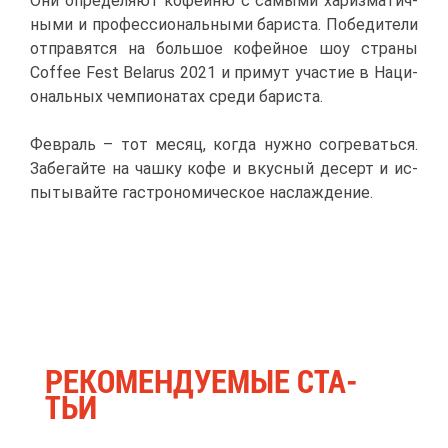
Они опре­де­ля­ют ко­фей­ню с са­мы­ми ха­риз­ма­тич­
ны­ми и про­фес­си­о­наль­ны­ми ба­ри­ста. По­бе­ди­те­ли
от­пра­вят­ся на боль­шое ко­фей­ное шоу стра­ны
Coffee Fest Belarus 2021 и при­мут уча­стие в На­ци­
о­наль­ных чем­пи­о­на­тах сре­ди ба­ри­ста.
Фев­раль – тот ме­сяц, ко­гда нуж­но со­гре­вать­ся.
За­бе­гай­те на чаш­ку ко­фе и вкус­ный де­серт и ис­
пы­ты­вай­те га­стро­но­ми­че­ское на­сла­жде­ние.
РЕ­КО­МЕН­ДУ­Е­МЫЕ СТА­
ТЬИ