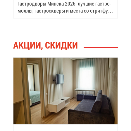
Га­стро­дво­ры Мин­ска 2026: луч­шие га­стро­
мол­лы, га­стро­скве­ры и ме­ста со стрит­фу­
дом
АК­ЦИИ, СКИД­КИ