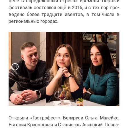
цене в опре­де­лен­ный от­ре­зок вре­ме­ни. Пер­вый
фе­сти­валь со­сто­ял­ся ещё в 2016, и с тех пор про­
ве­де­но бо­лее трид­ца­ти ивен­тов, в том чис­ле в
ре­ги­о­наль­ных го­ро­дах.
От­кры­ли «Га­стро­фест» Бе­ла­ру­си Оль­га Ма­лей­ко,
Ев­ге­ния Кра­сов­ская и Ста­ни­слав Агин­ский. По­зна­