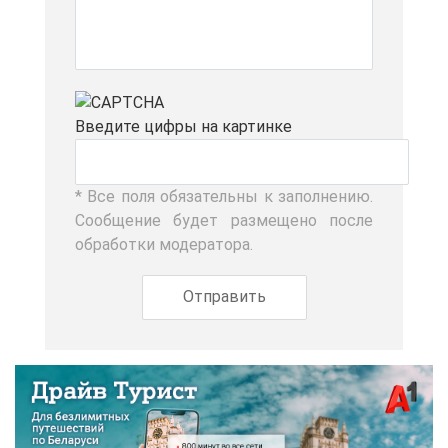
Вве­ди­те циф­ры на кар­тин­ке
* Все по­ля обя­за­тель­ны к за­пол­не­нию.
Со­об­ще­ние бу­дет раз­ме­ще­но по­сле
об­ра­бот­ки мо­де­ра­то­ра.