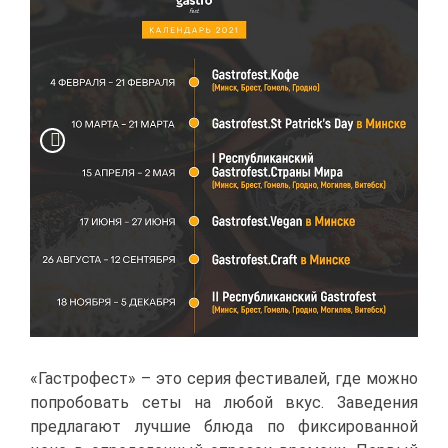
«Га­стро­фест» – это се­рия фе­сти­ва­лей, где мож­но
по­про­бо­вать се­ты на лю­бой вкус. За­ве­де­ния
пред­ла­га­ют луч­шие блю­да по фик­си­ро­ван­ной