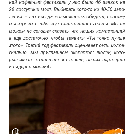
ний ко­фей­ный фе­сти­валь у нас бы­ло 46 за­явок на
20 до­ступ­ных мест. Вы­би­рать ко­го-то из 40-50 за­ве­
де­ний – это все­гда воз­мож­ность оби­деть, по­это­му
мы втро­ем с се­бя эту от­вет­ствен­ность сня­ли. Мы не
мо­жем на се­год­ня ска­зать, что на­ших ком­пе­тен­ций
в еде до­ста­точ­но, что­бы за­явить: «Ты точ­но луч­ше
это­го». Тре­тий год фе­сти­валь оце­ни­ва­ет се­ты кол­ле­
ги­аль­но. Мы при­гла­ша­ем экс­пер­тов: лю­дей, ко­то­
рые име­ют от­но­ше­ние к от­рас­ли, на­ших парт­не­ров
и ли­де­ров мне­ний».