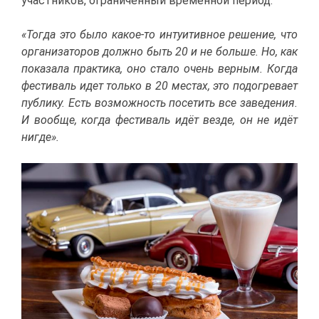
участ­ни­ков, огра­ни­чен­ный вре­мен­ной пе­ри­од.
«То­гда это бы­ло ка­кое-то ин­ту­и­тив­ное ре­ше­ние, что
ор­га­ни­за­то­ров долж­но быть 20 и не боль­ше. Но, как
по­ка­за­ла прак­ти­ка, оно ста­ло очень вер­ным. Ко­гда
фе­сти­валь идет толь­ко в 20 ме­стах, это по­до­гре­ва­ет
пуб­ли­ку. Есть воз­мож­ность по­се­тить все за­ве­де­ния.
И во­об­ще, ко­гда фе­сти­валь идёт вез­де, он не идёт
ни­где».