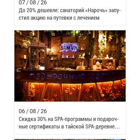
07 / 08 / 26
До 20% де­шев­ле: са­на­то­рий «На­рочь» за­пу­
стил ак­цию на пу­тев­ки с ле­че­ни­ем
06 / 08 / 26
Скид­ка 30% на SPA-про­грам­мы и по­да­роч­
ные сер­ти­фи­ка­ты в тай­ской SPA-де­ревне
Samui