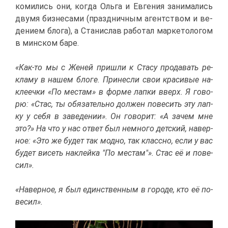
ко­ми­лись они, ко­гда Оль­га и Ев­ге­ния за­ни­ма­лись
дву­мя биз­не­са­ми (празд­нич­ным агент­ством и ве­
де­ни­ем бло­га), а Ста­ни­слав ра­бо­тал мар­ке­то­ло­гом
в мин­ском ба­ре.
«
Как-то мы с Же­ней при­шли к Ста­су про­да­вать ре­
кла­му в на­шем бло­ге. При­нес­ли свои кра­си­вые на­
кле­еч­ки «По ме­стам» в фор­ме лап­ки вверх. Я го­во­
рю: «Стас, ты обя­за­тель­но дол­жен по­ве­сить эту лап­
ку у се­бя в за­ве­де­нии». Он го­во­рит: «А за­чем мне
это?» На что у нас от­вет был немно­го дет­ский, на­вер­
ное: «Это же бу­дет так мод­но, так класс­но, ес­ли у вас
бу­дет ви­сеть на­клей­ка "По ме­стам"». Стас её и по­ве­
сил».
«На­вер­ное, я был един­ствен­ным в го­ро­де, кто её по­
ве­сил».