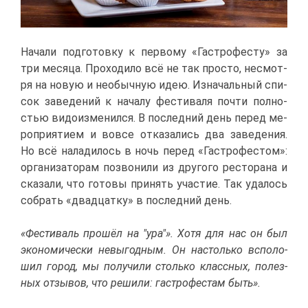
На­ча­ли под­го­тов­ку к пер­во­му «Га­стро­фе­сту» за
три ме­ся­ца. Про­хо­ди­ло всё не так про­сто, несмот­
ря на но­вую и необыч­ную идею. Из­на­чаль­ный спи­
сок за­ве­де­ний к на­ча­лу фе­сти­ва­ля по­чти пол­но­
стью ви­до­из­ме­нил­ся. В по­след­ний день пе­ред ме­
ро­при­я­ти­ем и во­все от­ка­за­лись два за­ве­де­ния.
Но всё на­ла­ди­лось в ночь пе­ред «Га­стро­фе­стом»:
ор­га­ни­за­то­рам по­зво­ни­ли из дру­го­го ре­сто­ра­на и
ска­за­ли, что го­то­вы при­нять уча­стие. Так уда­лось
со­брать «два­дцат­ку» в по­след­ний день.
«Фе­сти­валь про­шёл на "ура"». Хо­тя для нас он был
эко­но­ми­че­ски невы­год­ным. Он на­столь­ко вспо­ло­
шил го­род, мы по­лу­чи­ли столь­ко класс­ных, по­лез­
ных от­зы­вов, что ре­ши­ли: га­стро­фе­стам быть».