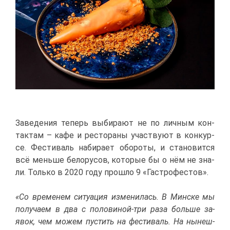
За­ве­де­ния те­перь вы­би­ра­ют не по лич­ным кон­
так­там – ка­фе и ре­сто­ра­ны участ­ву­ют в кон­кур­
се. Фе­сти­валь на­би­ра­ет обо­ро­ты, и ста­но­вит­ся
всё мень­ше бе­ло­ру­сов, ко­то­рые бы о нём не зна­
ли. Толь­ко в 2020 го­ду про­шло 9 «Га­стро­фе­стов».
«Со вре­ме­нем си­ту­а­ция из­ме­ни­лась. В Мин­ске мы
по­лу­ча­ем в два с по­ло­ви­ной-три ра­за боль­ше за­
явок, чем мо­жем пу­стить на фе­сти­валь. На ны­неш­