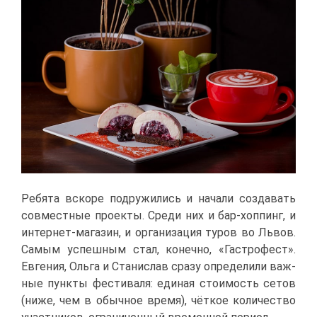
Ре­бя­та вско­ре по­дру­жи­лись и на­ча­ли со­зда­вать
сов­мест­ные про­ек­ты. Сре­ди них и бар-хоппинг, и
ин­тер­нет-ма­га­зин, и ор­га­ни­за­ция ту­ров во Львов.
Са­мым успеш­ным стал, ко­неч­но, «Га­стро­фест».
Ев­ге­ния, Оль­га и Ста­ни­слав сра­зу опре­де­ли­ли важ­
ные пунк­ты фе­сти­ва­ля: еди­ная сто­и­мость се­тов
(ни­же, чем в обыч­ное вре­мя), чёт­кое ко­ли­че­ство