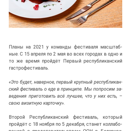
Пла­ны на 2021 у ко­ман­ды фе­сти­ва­ля мас­штаб­
ные. С 15 ап­ре­ля по 2 мая во всех го­ро­дах в од­но и
то же вре­мя прой­дёт Пер­вый рес­пуб­ли­кан­ский
га­стро­фе­сти­валь.
«Это бу­дет, на­вер­ное, пер­вый круп­ный рес­пуб­ли­кан­
ский фе­сти­валь о еде в прин­ци­пе. Мы по­про­сим за­
ве­де­ния при­го­то­вить всё луч­шее, что у них есть, –
свою ви­зит­ную кар­точ­ку».
Вто­рой Рес­пуб­ли­кан­ский фе­сти­валь, ко­то­рый
прой­дёт с 18 но­яб­ря по 5 де­каб­ря, ста­нет кол­ла­бо­