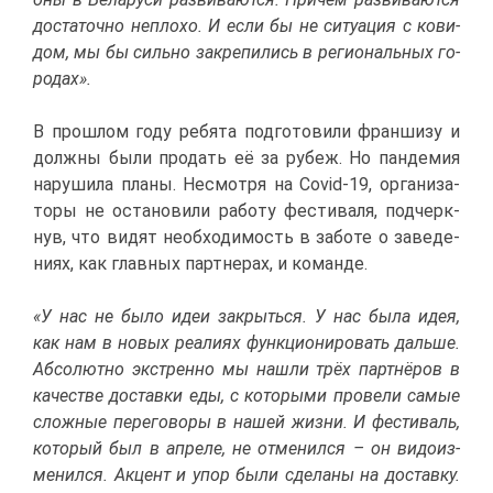
до­ста­точ­но непло­хо. И ес­ли бы не си­ту­а­ция с ко­ви­
дом, мы бы силь­но за­кре­пи­лись в ре­ги­о­наль­ных го­
ро­дах».
В про­шлом го­ду ре­бя­та под­го­то­ви­ли фран­ши­зу и
долж­ны бы­ли про­дать её за ру­беж. Но пан­де­мия
на­ру­ши­ла пла­ны. Несмот­ря на Covid-19, ор­га­ни­за­
то­ры не оста­но­ви­ли ра­бо­ту фе­сти­ва­ля, под­черк­
нув, что ви­дят необ­хо­ди­мость в за­бо­те о за­ве­де­
ни­ях, как глав­ных парт­не­рах, и ко­ман­де.
«У нас не бы­ло идеи за­крыть­ся. У нас бы­ла идея,
как нам в но­вых ре­а­ли­ях функ­ци­о­ни­ро­вать даль­ше.
Аб­со­лют­но экс­трен­но мы на­шли трёх парт­нё­ров в
ка­че­стве до­став­ки еды, с ко­то­ры­ми про­ве­ли са­мые
слож­ные пе­ре­го­во­ры в на­шей жиз­ни. И фе­сти­валь,
ко­то­рый был в ап­ре­ле, не от­ме­нил­ся – он ви­до­из­
ме­нил­ся. Ак­цент и упор бы­ли сде­ла­ны на до­став­ку.