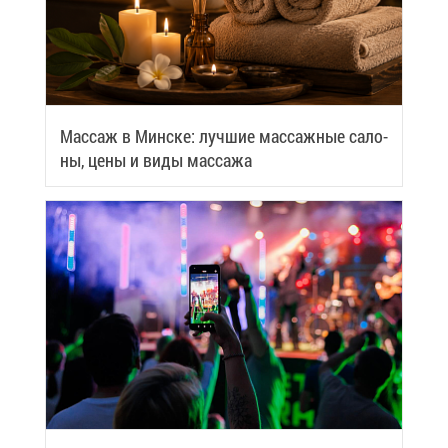
Мас­саж в Мин­ске: луч­шие мас­саж­ные са­ло­
ны, це­ны и ви­ды мас­са­жа