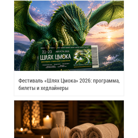
Фе­сти­валь «Шлях Цмо­ка» 2026: про­грам­ма,
би­ле­ты и хед­лай­не­ры