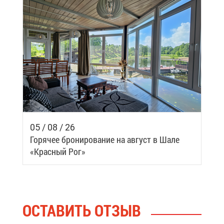
05 / 08 / 26
Го­ря­чее бро­ни­ро­ва­ние на ав­густ в Ша­ле
«Крас­ный Рог»
ОСТА­ВИТЬ ОТ­ЗЫВ