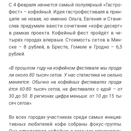
С 4 фев­ра­ля нач­нет­ся са­мый по­пу­ляр­ный «Га­стро­
фест» – ко­фей­ный. Идея га­стро­фе­сти­ва­ля в прин­
ци­пе не но­вая, но имен­но Оль­га, Ев­ге­ния и Ста­ни­
слав при­ду­ма­ли вве­сти со­че­та­ние «ко­фе-де­серт»
в рам­ках про­ек­та. Ко­фей­ный фест прой­дёт в че­
ты­рёх го­ро­дах впер­вые. Сто­и­мость се­тов в Мин­
ске – 8 руб­лей, в Бре­сте, Го­ме­ле и Грод­но – 6,5
руб­лей.
«В про­шлом го­ду на ко­фей­ном фе­сти­ва­ле мы про­да­
ли око­ло 80 ты­сяч се­тов. У нас ста­ти­сти­ка не силь­но
ме­ня­ет­ся. Обыч­но на ко­фей­ных фе­сти­ва­лях про­да­
ёт­ся 60-80 ты­сяч се­тов, на фе­сти­ва­лях с едой – от
30 до 50. В ре­ги­о­нах циф­ра мень­ше: от 10 до 15 ты­
сяч се­тов».
Во всех го­ро­дах-участ­ни­ках сре­ди са­мых ини­ци­а­
тив­ных лю­би­те­лей ко­фе со­бра­ны фо­кус-груп­пы.