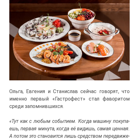
Оль­га, Ев­ге­ния и Ста­ни­слав сей­час го­во­рят, что
имен­но пер­вый «Га­стро­фест» стал фа­во­ри­том
сре­ди за­пом­нив­ших­ся.
«Тут как с лю­бым со­бы­ти­ем. Ко­гда ма­ши­ну по­ку­па­
ешь, пер­вая ми­ну­та, ко­гда её ви­дишь, са­мая цен­ная.
А по­том это ста­но­вит­ся лишь сред­ством пе­ре­дви­же­