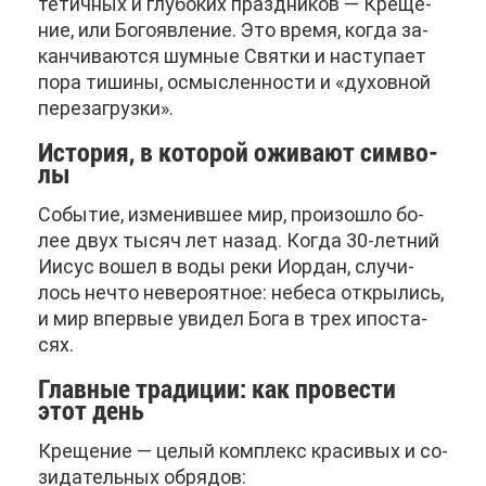
те­тич­ных и глу­бо­ких празд­ни­ков — Кре­ще­
ние, или Бо­го­яв­ле­ние. Это вре­мя, ко­гда за­
кан­чи­ва­ют­ся шум­ные Свят­ки и на­сту­па­ет
по­ра ти­ши­ны, осмыс­лен­но­сти и «ду­хов­ной
пе­ре­за­груз­ки».
Ис­то­рия, в ко­то­рой ожи­ва­ют сим­во­
лы
Со­бы­тие, из­ме­нив­шее мир, про­изо­шло бо­
лее двух ты­сяч лет на­зад. Ко­гда 30-лет­ний
Иисус во­шел в во­ды ре­ки Иор­дан, слу­чи­
лось нечто неве­ро­ят­ное: небе­са от­кры­лись,
и мир впер­вые уви­дел Бо­га в трех ипо­ста­
сях.
Глав­ные тра­ди­ции: как про­ве­сти
этот день
Кре­ще­ние — це­лый ком­плекс кра­си­вых и со­
зи­да­тель­ных об­ря­дов: