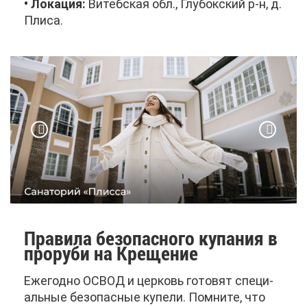
• Ло­ка­ция:
Ви­теб­ская обл., Глу­бок­ский р-н, д.
Пли­са.
Пра­ви­ла без­опас­но­го ку­па­ния в
про­ру­би на Кре­ще­ние
Еже­год­но ОСВОД и цер­ковь го­то­вят спе­ци­
аль­ные без­опас­ные ку­пе­ли. Пом­ни­те, что