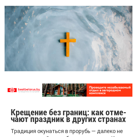
Кре­ще­ние без гра­ниц: как от­ме­
ча­ют празд­ник в дру­гих стра­нах
Тра­ди­ция оку­нать­ся в про­рубь — да­ле­ко не