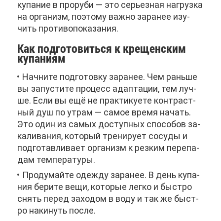
ку­па­ние в про­ру­би — это се­рьез­ная на­груз­ка
на ор­га­низм, по­это­му важ­но за­ра­нее изу­
чить про­ти­во­по­ка­за­ния.
Как под­го­то­вить­ся к кре­щен­ским
ку­па­ни­ям
Нач­ни­те под­го­тов­ку за­ра­нее. Чем рань­ше
вы за­пу­сти­те про­цесс адап­та­ции, тем луч­
ше. Ес­ли вы ещё не прак­ти­ку­е­те кон­траст­
ный душ по утрам — са­мое вре­мя на­чать.
Это один из са­мых до­ступ­ных спо­со­бов за­
ка­ли­ва­ния, ко­то­рый тре­ни­ру­ет со­су­ды и
под­го­тав­ли­ва­ет ор­га­низм к рез­ким пе­ре­па­
дам тем­пе­ра­ту­ры.
Про­ду­май­те одеж­ду за­ра­нее. В день ку­па­
ния бе­ри­те ве­щи, ко­то­рые лег­ко и быст­ро
снять пе­ред за­хо­дом в во­ду и так же быст­
ро на­ки­нуть по­сле.