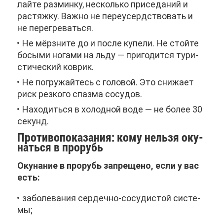
лай­те раз­мин­ку, несколь­ко при­се­да­ний и
рас­тяж­ку. Важ­но не пе­ре­усерд­ство­вать и
не пе­ре­гре­вать­ся.
Не мёрз­ни­те до и по­сле ку­пе­ли. Не стой­те
бо­сы­ми но­га­ми на льду — при­го­дит­ся ту­ри­
сти­че­ский ков­рик.
Не по­гру­жай­тесь с го­ло­вой. Это сни­жа­ет
риск рез­ко­го спаз­ма со­су­дов.
На­хо­дить­ся в хо­лод­ной во­де — не бо­лее 30
се­кунд.
Про­ти­во­по­ка­за­ния: ко­му нель­зя оку­
нать­ся в про­рубь
Оку­на­ние в про­рубь за­пре­ще­но, ес­ли у вас
есть:
за­бо­ле­ва­ния сер­деч­но-со­су­ди­стой си­сте­
мы;