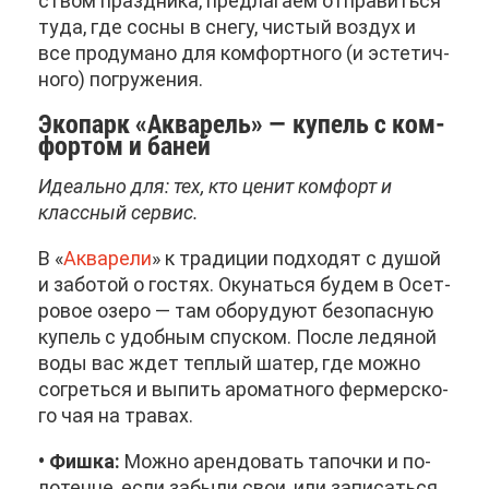
ством празд­ни­ка, пред­ла­га­ем от­пра­вить­ся
ту­да, где сос­ны в сне­гу, чи­стый воз­дух и
все про­ду­ма­но для ком­форт­но­го (и эс­те­тич­
но­го) по­гру­же­ния.
Эко­парк «Ак­ва­рель» — ку­пель с ком­
фор­том и ба­ней
Иде­аль­но для: тех, кто це­нит ком­форт и
класс­ный сер­вис.
В «
Ак­ва­ре­ли
» к тра­ди­ции под­хо­дят с ду­шой
и за­бо­той о го­стях. Оку­нать­ся бу­дем в Осет­
ро­вое озе­ро — там обо­ру­ду­ют без­опас­ную
ку­пель с удоб­ным спус­ком. По­сле ле­дя­ной
во­ды вас ждет теп­лый ша­тер, где мож­но
со­греть­ся и вы­пить аро­мат­но­го фер­мер­ско­
го чая на тра­вах.
• Фиш­ка:
Мож­но арен­до­вать та­поч­ки и по­
ло­тен­це, ес­ли за­бы­ли свои, или за­пи­сать­ся