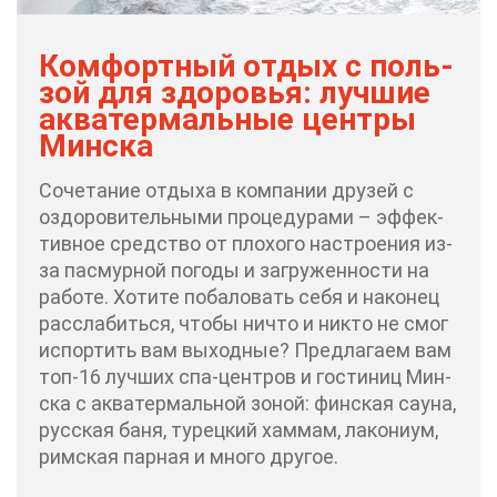
Ком­форт­ный от­дых с поль­
зой для здо­ро­вья: луч­шие
ак­ва­тер­маль­ные цен­тры
Мин­ска
Со­че­та­ние от­ды­ха в ком­па­нии дру­зей с
оздо­ро­ви­тель­ны­ми про­це­ду­ра­ми – эф­фек­
тив­ное сред­ство от пло­хо­го на­стро­е­ния из-
за пас­мур­ной по­го­ды и за­гру­жен­но­сти на
ра­бо­те. Хо­ти­те по­ба­ло­вать се­бя и на­ко­нец
рас­сла­бить­ся, что­бы ни­что и ни­кто не смог
ис­пор­тить вам вы­ход­ные? Пред­ла­га­ем вам
топ-16 луч­ших спа-цен­тров и го­сти­ниц Мин­
ска с ак­ва­тер­маль­ной зо­ной: фин­ская сау­на,
рус­ская ба­ня, ту­рец­кий хам­мам, ла­ко­ни­ум,
рим­ская пар­ная и мно­го дру­гое.