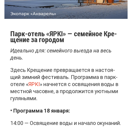
Парк-отель «ЯР­КI» — се­мей­ное Кре­
ще­ние за го­ро­дом
Иде­аль­но для: се­мей­но­го вы­ез­да на весь
день.
Здесь Кре­ще­ние пре­вра­ща­ет­ся в на­сто­я­
щий зим­ний фе­сти­валь. Про­грам­ма в парк-
оте­ле «
ЯР­КI
» нач­нет­ся с освя­ще­ния во­ды в
мест­ной ча­совне, а про­дол­жит­ся уют­ны­ми
гу­ля­нья­ми.
• Про­грам­ма 18 ян­ва­ря:
14:00 — Освя­ще­ние во­ды и на­ча­ло оку­на­ний.