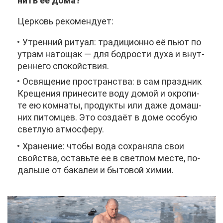
нить ее до­ма?
Цер­ковь ре­ко­мен­ду­ет:
Утрен­ний ри­ту­ал: тра­ди­ци­он­но её пьют по
утрам на­то­щак — для бод­ро­сти ду­ха и внут­
рен­не­го спо­кой­ствия.
Освя­ще­ние про­стран­ства: в сам празд­ник
Кре­ще­ния при­не­си­те во­ду до­мой и окро­пи­
те ею ком­на­ты, про­дук­ты или да­же до­маш­
них пи­том­цев. Это со­зда­ёт в до­ме осо­бую
свет­лую ат­мо­сфе­ру.
Хра­не­ние: что­бы во­да со­хра­ня­ла свои
свой­ства, оставь­те ее в свет­лом ме­сте, по­
даль­ше от ба­ка­леи и бы­то­вой хи­мии.