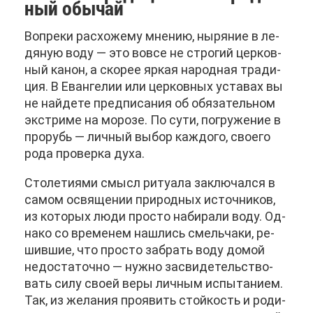
ный обы­чай
Во­пре­ки рас­хо­же­му мне­нию, ны­ря­ние в ле­
дя­ную во­ду — это во­все не стро­гий цер­ков­
ный ка­нон, а ско­рее яр­кая на­род­ная тра­ди­
ция. В Еван­ге­лии или цер­ков­ных уста­вах вы
не най­де­те пред­пи­са­ния об обя­за­тель­ном
экс­т­ри­ме на мо­ро­зе. По су­ти, по­гру­же­ние в
про­рубь — лич­ный вы­бор каж­до­го, сво­е­го
ро­да про­вер­ка ду­ха.
Сто­ле­ти­я­ми смысл ри­ту­а­ла за­клю­чал­ся в
са­мом освя­ще­нии при­род­ных ис­точ­ни­ков,
из ко­то­рых лю­ди про­сто на­би­ра­ли во­ду. Од­
на­ко со вре­ме­нем на­шлись смель­ча­ки, ре­
шив­шие, что про­сто за­брать во­ду до­мой
недо­ста­точ­но — нуж­но за­сви­де­тель­ство­
вать си­лу сво­ей ве­ры лич­ным ис­пы­та­ни­ем.
Так, из же­ла­ния про­явить стой­кость и ро­ди­