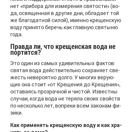
нет «при­бо­ра для из­ме­ре­ния свя­то­сти» (во­
да, освя­щен­ная в дру­гие дни, об­ла­да­ет той
же бла­го­дат­ной си­лой), имен­но кре­щен­скую
во­ду при­ня­то бе­речь как глав­ную свя­ты­ню
го­да.
Прав­да ли, что кре­щен­ская во­да не
пор­тит­ся?
Это один из са­мых уди­ви­тель­ных фак­тов:
свя­тая во­да дей­стви­тель­но со­хра­ня­ет све­
жесть неве­ро­ят­но дол­го. У мно­гих ве­ру­ю­
щих она сто­ит «от Кре­ще­ния до Кре­ще­ния»,
оста­ва­ясь про­зрач­ной и чи­стой. Из­вест­ны
слу­чаи, ко­гда во­да не те­ря­ла сво­их свойств
по несколь­ко лет, во­пре­ки всем за­ко­нам фи­
зи­ки.
Как при­ме­нять кре­щен­скую во­ду и как хра­