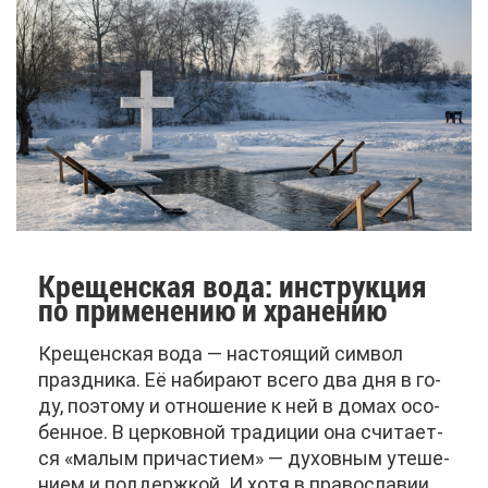
Кре­щен­ская во­да: ин­струк­ция
по при­ме­не­нию и хра­не­нию
Кре­щен­ская во­да — на­сто­я­щий сим­вол
празд­ни­ка. Её на­би­ра­ют все­го два дня в го­
ду, по­это­му и от­но­ше­ние к ней в до­мах осо­
бен­ное. В цер­ков­ной тра­ди­ции она счи­та­ет­
ся «ма­лым при­ча­сти­ем» — ду­хов­ным уте­ше­
ни­ем и под­держ­кой. И хо­тя в пра­во­сла­вии