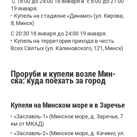
С 18:00 до 24:00 18 ян­ва­ря и с 8:00 до 21:00
19 ян­ва­ря:
Ку­пель на ста­ди­оне «Ди­на­мо» (ул. Ки­ро­ва,
8, Минск)
С 20:30 18 ян­ва­ря до 24:00 19 ян­ва­ря.
Ку­пель на тер­ри­то­рии при­хо­да в честь
Всех Свя­тых (ул. Ка­ли­нов­ско­го, 121, Минск)
Про­ру­би и ку­пе­ли воз­ле Мин­
ска: ку­да по­ехать за го­род
Ку­пе­ли на Мин­ском мо­ре и в За­ре­чье
«За­славль-1» (Мин­ское мо­ре, д. За­ре­чье, 7
км от МКАД)
«За­славль-2» (Мин­ское мо­ре, д. Ка­чи­но, ул.