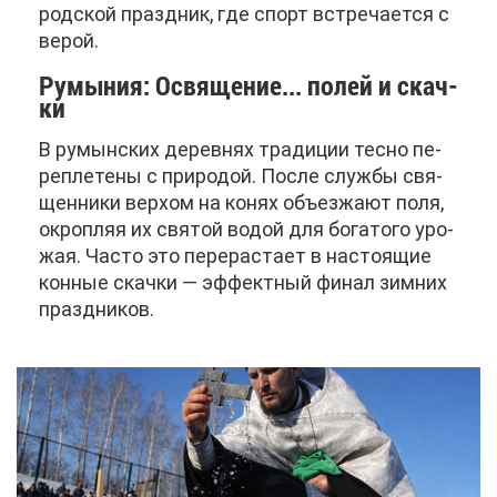
род­ской празд­ник, где спорт встре­ча­ет­ся с
ве­рой.
Ру­мы­ния: Освя­ще­ние... по­лей и скач­
ки
В ру­мын­ских де­рев­нях тра­ди­ции тес­но пе­
ре­пле­те­ны с при­ро­дой. По­сле служ­бы свя­
щен­ни­ки вер­хом на ко­нях объ­ез­жа­ют по­ля,
окроп­ляя их свя­той во­дой для бо­га­то­го уро­
жая. Ча­сто это пе­ре­рас­та­ет в на­сто­я­щие
кон­ные скач­ки — эф­фект­ный фи­нал зим­них
празд­ни­ков.