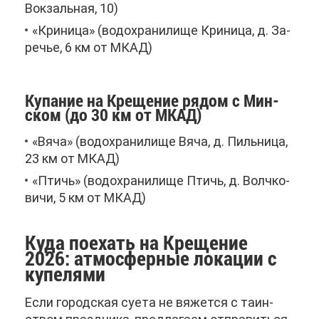
Вок­заль­ная, 10)
«Кри­ни­ца» (во­до­хра­ни­ли­ще Кри­ни­ца, д. За­
ре­чье, 6 км от МКАД)
Ку­па­ние на Кре­ще­ние ря­дом с Мин­
ском (до 30 км от МКАД)
«Вя­ча» (во­до­хра­ни­ли­ще Вя­ча, д. Пиль­ни­ца,
23 км от МКАД)
«Птичь» (во­до­хра­ни­ли­ще Птичь, д. Волч­ко­
ви­чи, 5 км от МКАД)
Ку­да по­ехать на Кре­ще­ние
2026: ат­мо­сфер­ные ло­ка­ции с
ку­пе­ля­ми
Ес­ли го­род­ская су­е­та не вя­жет­ся с та­ин­