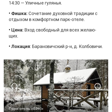
14:30 — Улич­ные гу­ля­нья.
• Фиш­ка:
Со­че­та­ние ду­хов­ной тра­ди­ции с
от­ды­хом в ком­форт­ном парк-оте­ле.
• Це­на:
Вход сво­бод­ный для всех же­ла­ю­
щих.
• Ло­ка­ция
: Ба­ра­но­вич­ский р-н, д. Кол­бо­ви­чи.