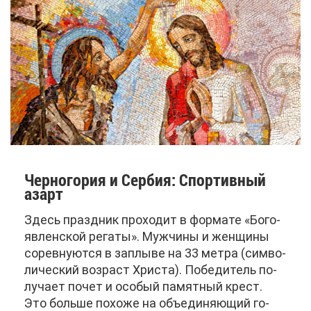
Чер­но­го­рия и Сер­бия: Спор­тив­ный
азарт
Здесь празд­ник про­хо­дит в фор­ма­те «Бо­го­
яв­лен­ской ре­га­ты». Муж­чи­ны и жен­щи­ны
со­рев­ну­ют­ся в за­плы­ве на 33 мет­ра (сим­во­
ли­че­ский воз­раст Хри­ста). По­бе­ди­тель по­
лу­ча­ет по­чет и осо­бый па­мят­ный крест.
Это боль­ше по­хо­же на объ­еди­ня­ю­щий го­