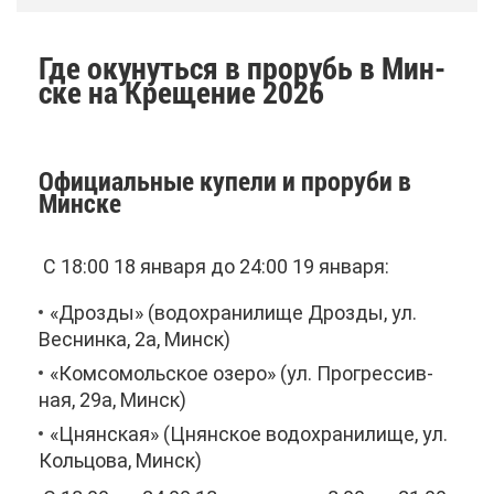
Где оку­нуть­ся в про­рубь в Мин­
ске на Кре­ще­ние 2026
Офи­ци­аль­ные ку­пе­ли и про­ру­би в
Мин­ске
С 18:00 18 ян­ва­ря до 24:00 19 ян­ва­ря:
«Дроз­ды» (во­до­хра­ни­ли­ще Дроз­ды, ул.
Вес­нин­ка, 2а, Минск)
«Ком­со­моль­ское озе­ро» (ул. Про­грес­сив­
ная, 29а, Минск)
«Цнян­ская» (Цнян­ское во­до­хра­ни­ли­ще, ул.
Коль­цо­ва, Минск)