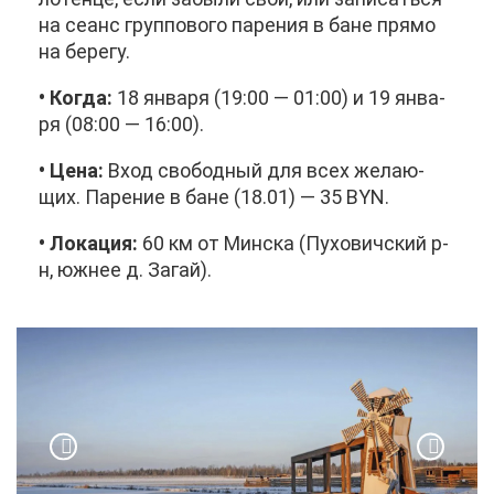
на се­анс груп­по­во­го па­ре­ния в бане пря­мо
на бе­ре­гу.
• Ко­гда:
18 ян­ва­ря (19:00 — 01:00) и 19 ян­ва­
ря (08:00 — 16:00).
• Це­на:
Вход сво­бод­ный для всех же­ла­ю­
щих. Па­ре­ние в бане (18.01) — 35 BYN.
• Ло­ка­ция:
60 км от Мин­ска (Пу­хо­вич­ский р-
н, юж­нее д. За­гай).