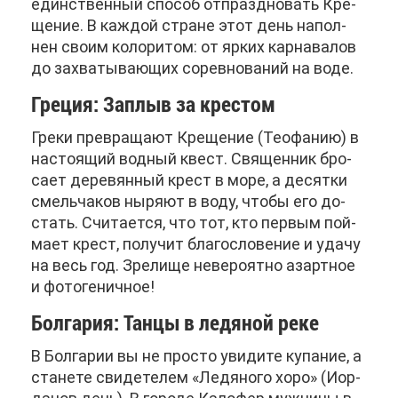
един­ствен­ный спо­соб от­празд­но­вать Кре­
ще­ние. В каж­дой стране этот день на­пол­
нен сво­им ко­ло­ри­том: от яр­ких кар­на­ва­лов
до за­хва­ты­ва­ю­щих со­рев­но­ва­ний на во­де.
Гре­ция: За­плыв за кре­стом
Гре­ки пре­вра­ща­ют Кре­ще­ние (Тео­фа­нию) в
на­сто­я­щий вод­ный квест. Свя­щен­ник бро­
са­ет де­ре­вян­ный крест в мо­ре, а де­сят­ки
смель­ча­ков ны­ря­ют в во­ду, что­бы его до­
стать. Счи­та­ет­ся, что тот, кто пер­вым пой­
ма­ет крест, по­лу­чит бла­го­сло­ве­ние и уда­чу
на весь год. Зре­ли­ще неве­ро­ят­но азарт­ное
и фо­то­ге­нич­ное!
Бол­га­рия: Тан­цы в ле­дя­ной ре­ке
В Бол­га­рии вы не про­сто уви­ди­те ку­па­ние, а
ста­не­те сви­де­те­лем «Ле­дя­но­го хо­ро» (Иор­