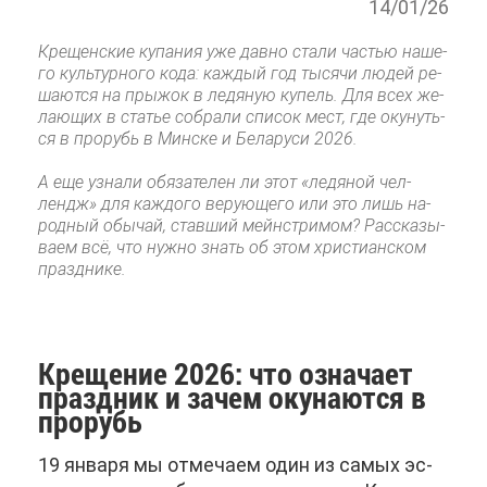
14/01/26
Кре­щен­ские ку­па­ния уже дав­но ста­ли ча­стью на­ше­
го куль­тур­но­го ко­да: каж­дый год ты­ся­чи лю­дей ре­
ша­ют­ся на пры­жок в ле­дя­ную ку­пель. Для всех же­
ла­ю­щих в ста­тье со­бра­ли спи­сок мест, где оку­нуть­
ся в про­рубь в Мин­ске и Бе­ла­ру­си 2026.
А еще узна­ли обя­за­те­лен ли этот «ле­дя­ной чел­
лендж» для каж­до­го ве­ру­ю­ще­го или это лишь на­
род­ный обы­чай, став­ший мейн­стри­мом? Рас­ска­зы­
ва­ем всё, что нуж­но знать об этом хри­сти­ан­ском
празд­ни­ке.
Кре­ще­ние 2026: что озна­ча­ет
празд­ник и за­чем оку­на­ют­ся в
про­рубь
19 ян­ва­ря мы от­ме­ча­ем один из са­мых эс­