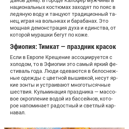
да­нов день). В го­ро­де Ка­ло­фер муж­чи­ны в
на­ци­о­наль­ных ко­стю­мах за­хо­дят по по­яс в
ле­дя­ную во­ду и тан­цу­ют тра­ди­ци­он­ный та­
нец, иг­рая на во­лын­ках и ба­ра­ба­нах. Это
мощ­ная де­мон­стра­ция ду­ха и един­ства, от
ко­то­рой му­раш­ки бе­гут по ко­же.
Эфи­о­пия: Тим­кат — празд­ник кра­сок
Ес­ли в Ев­ро­пе Кре­ще­ние ас­со­ци­и­ру­ет­ся с
хо­ло­дом, то в Эфи­о­пии это са­мый яр­кий фе­
сти­валь го­да. Лю­ди оде­ва­ют­ся в бе­ло­снеж­
ные одеж­ды с цвет­ной вы­шив­кой, несут яр­
кие зон­ты и устра­и­ва­ют мно­го­ты­сяч­ные
ше­ствия. Куль­ми­на­ция празд­ни­ка — мас­со­
вое окроп­ле­ние во­дой из бас­сей­нов, ко­то­
рое на­по­ми­на­ет ра­дост­ный и свет­лый кар­
на­вал.