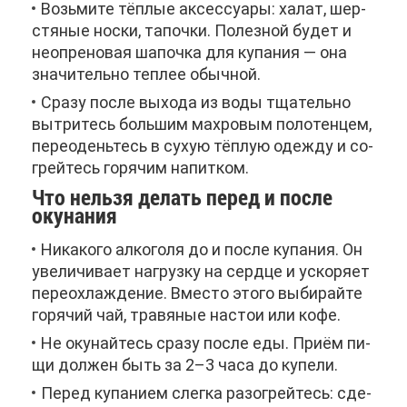
Возь­ми­те тёп­лые ак­сес­су­а­ры: ха­лат, шер­
стя­ные нос­ки, та­поч­ки. По­лез­ной бу­дет и
неопре­но­вая ша­поч­ка для ку­па­ния — она
зна­чи­тель­но теп­лее обыч­ной.
Сра­зу по­сле вы­хо­да из во­ды тща­тель­но
вы­три­тесь боль­шим мах­ро­вым по­ло­тен­цем,
пе­ре­одень­тесь в сухую тёп­лую одеж­ду и со­
грей­тесь го­ря­чим на­пит­ком.
Что нель­зя де­лать пе­ред и по­сле
оку­на­ния
Ни­ка­ко­го ал­ко­го­ля до и по­сле ку­па­ния. Он
уве­ли­чи­ва­ет на­груз­ку на серд­це и уско­ря­ет
пе­ре­охла­жде­ние. Вме­сто это­го вы­би­рай­те
го­ря­чий чай, тра­вя­ные на­стои или ко­фе.
Не оку­най­тесь сра­зу по­сле еды. При­ём пи­
щи дол­жен быть за 2–3 ча­са до ку­пе­ли.
Пе­ред ку­па­ни­ем слег­ка разо­грей­тесь: сде­