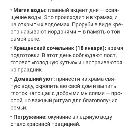
Ма­гия во­ды:
глав­ный ак­цент дня — освя­
ще­ние во­ды. Это про­ис­хо­дит и в хра­мах, и
на от­кры­тых во­до­е­мах. Про­ру­би в ви­де кре­
ста на­зы­ва­ют иор­да­ня­ми — в па­мять о той
са­мой ре­ке.
Кре­щен­ский со­чель­ник (18 ян­ва­ря):
вре­мя
под­го­тов­ки. В этот день со­блю­да­ют пост,
го­то­вят «го­лод­ную ку­тью» и на­стра­и­ва­ют­ся
на празд­ник.
До­маш­ний уют:
при­не­сти из хра­ма свя­
тую во­ду, окро­пить ею свой дом и вы­пить
гло­ток на­то­щак с доб­ры­ми мыс­ля­ми — про­
стой, но важ­ный ри­ту­ал для бла­го­по­лу­чия
се­мьи.
По­гру­же­ние:
оку­на­ние в ле­дя­ную во­ду
ста­ло кра­си­вой тра­ди­ци­ей.