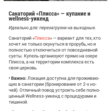
Са­на­то­рий «Плис­са» — ку­па­ние и
wellness-уи­кенд
Иде­аль­но для: пе­ре­за­груз­ки на вы­ход­ные.
Са­на­то­рий «
Плис­са
» — ва­ри­ант для тех, кто
хо­чет не толь­ко оку­нуть­ся в про­рубь, но и
пол­но­стью от­клю­чить­ся от по­все­днев­ной
су­е­ты. Ку­пель ор­га­ни­зу­ют пря­мо на озе­ре
Плис­са, а на тер­ри­то­рии ком­плек­са есть
своя цер­ковь.
• Важ­но:
Ло­ка­ция до­ступ­на для про­жи­ва­ю­
щих в са­на­то­рии (бро­ни­ро­ва­ние от 2-х но­
чей). От­лич­ный по­вод устро­ить се­бе пол­но­
цен­ный Wellness-уи­кенд с про­це­ду­ра­ми и
ти­ши­ной.