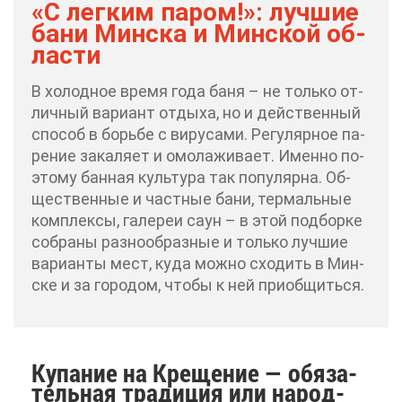
«С лег­ким па­ром!»: луч­шие
ба­ни Мин­ска и Мин­ской об­
ла­сти
В хо­лод­ное вре­мя го­да ба­ня – не толь­ко от­
лич­ный ва­ри­ант от­ды­ха, но и дей­ствен­ный
спо­соб в борь­бе с ви­ру­са­ми. Ре­гу­ляр­ное па­
ре­ние за­ка­ля­ет и омо­ла­жи­ва­ет. Имен­но по­
это­му бан­ная куль­ту­ра так по­пу­ляр­на. Об­
ще­ствен­ные и част­ные ба­ни, тер­маль­ные
ком­плек­сы, га­ле­реи саун – в этой под­бор­ке
со­бра­ны раз­но­об­раз­ные и толь­ко луч­шие
ва­ри­ан­ты мест, ку­да мож­но схо­дить в Мин­
ске и за го­ро­дом, что­бы к ней при­об­щить­ся.
Ку­па­ние на Кре­ще­ние — обя­за­
тель­ная тра­ди­ция или на­род­