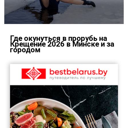
Где оку­нуть­ся в про­рубь на
Кре­ще­ние 2026 в Мин­ске и за
го­ро­дом