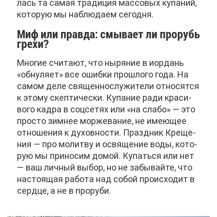
лась та са­мая тра­ди­ция мас­со­вых ку­па­ний,
ко­то­рую мы на­блю­да­ем се­год­ня.
Миф или прав­да: смы­ва­ет ли про­рубь
гре­хи?
Мно­гие счи­та­ют, что ны­ря­ние в иор­дань
«об­ну­ля­ет» все ошиб­ки про­шло­го го­да. На
са­мом де­ле свя­щен­но­слу­жи­те­ли от­но­сят­ся
к это­му скеп­ти­че­ски. Ку­па­ние ра­ди кра­си­
во­го кад­ра в соц­се­тях или «на сла­бо» — это
про­сто зим­нее мор­же­ва­ние, не име­ю­щее
от­но­ше­ния к ду­хов­но­сти. Празд­ник Кре­ще­
ния — про мо­лит­ву и освя­ще­ние во­ды, ко­то­
рую мы при­но­сим до­мой. Ку­пать­ся или нет
— ваш лич­ный вы­бор, но не за­бы­вай­те, что
на­сто­я­щая ра­бо­та над со­бой про­ис­хо­дит в
серд­це, а не в про­ру­би.