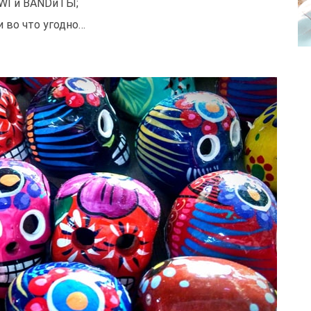
IWI и BANDиТЫ;
 во что угодно…