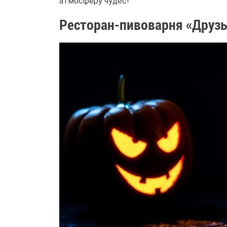
атмосферу чудес!
Ресторан-пивоварня «Друз