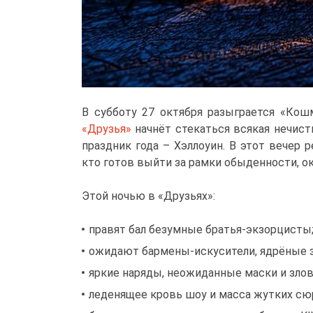
В субботу 27 октября разыграется «Кош
«Друзья»
начнёт стекаться всякая нечис
праздник года – Хэллоуин. В этот вечер
кто готов выйти за рамки обыденности, ок
Этой ночью в «Друзьях»:
правят бал безумные братья-экзорцисты
ожидают бармены-искусители, ядрёные з
яркие наряды, неожиданные маски и злов
леденящее кровь шоу и масса жутких сю