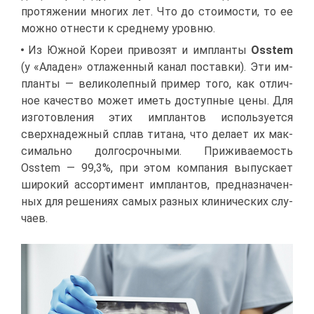
про­тя­же­нии мно­гих лет. Что до сто­и­мо­сти, то ее
мож­но от­не­сти к сред­не­му уров­ню.
Из Юж­ной Ко­реи при­во­зят и им­план­ты
Osstem
(у «Ала­ден» от­ла­жен­ный ка­нал по­став­ки). Эти им­
план­ты — ве­ли­ко­леп­ный при­мер то­го, как от­лич­
ное ка­че­ство мо­жет иметь до­ступ­ные це­ны. Для
из­го­тов­ле­ния этих им­план­тов ис­поль­зу­ет­ся
сверх­на­деж­ный сплав ти­та­на, что де­ла­ет их мак­
си­маль­но дол­го­сроч­ны­ми. При­жи­ва­е­мость
Osstem — 99,3%, при этом ком­па­ния вы­пус­ка­ет
ши­ро­кий ас­сор­ти­мент им­план­тов, пред­на­зна­чен­
ных для ре­ше­ни­ях са­мых раз­ных кли­ни­че­ских слу­
ча­ев.