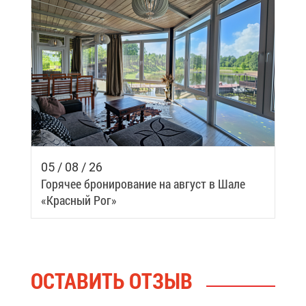
05 / 08 / 26
Го­ря­чее бро­ни­ро­ва­ние на ав­густ в Ша­ле
«Крас­ный Рог»
ОСТА­ВИТЬ ОТ­ЗЫВ