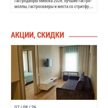
Га­стро­дво­ры Мин­ска 2026: луч­шие га­стро­
мол­лы, га­стро­скве­ры и ме­ста со стрит­фу­
дом
АК­ЦИИ, СКИД­КИ
07 / 08 / 26