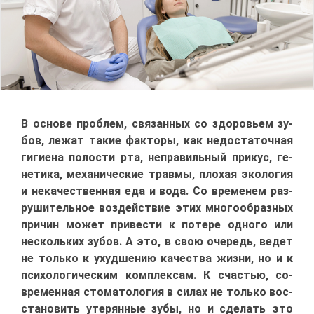
В ос­но­ве про­блем, свя­зан­ных со здо­ро­вьем зу­
бов, ле­жат та­кие фак­то­ры, как недо­ста­точ­ная
ги­ги­е­на по­ло­сти рта, непра­виль­ный при­кус, ге­
не­ти­ка, ме­ха­ни­че­ские трав­мы, пло­хая эко­ло­гия
и нека­че­ствен­ная еда и во­да. Со вре­ме­нем раз­
ру­ши­тель­ное воз­дей­ствие этих мно­го­об­раз­ных
при­чин мо­жет при­ве­сти к по­те­ре од­но­го или
несколь­ких зу­бов. А это, в свою оче­редь, ве­дет
не толь­ко к ухуд­ше­нию ка­че­ства жиз­ни, но и к
пси­хо­ло­ги­че­ским ком­плек­сам. К сча­стью, со­
вре­мен­ная сто­ма­то­ло­гия в си­лах не толь­ко вос­
ста­но­вить уте­рян­ные зу­бы, но и сде­лать это