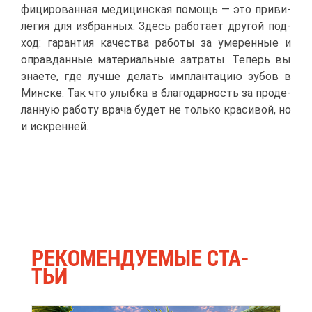
фи­ци­ро­ван­ная ме­ди­цин­ская по­мощь — это при­ви­
ле­гия для из­бран­ных. Здесь ра­бо­та­ет дру­гой под­
ход: га­ран­тия ка­че­ства ра­бо­ты за уме­рен­ные и
оправ­дан­ные ма­те­ри­аль­ные за­тра­ты. Те­перь вы
зна­е­те, где луч­ше де­лать им­план­та­цию зу­бов в
Мин­ске. Так что улыб­ка в бла­го­дар­ность за про­де­
лан­ную ра­бо­ту вра­ча бу­дет не толь­ко кра­си­вой, но
и ис­крен­ней.
РЕ­КО­МЕН­ДУ­Е­МЫЕ СТА­
ТЬИ