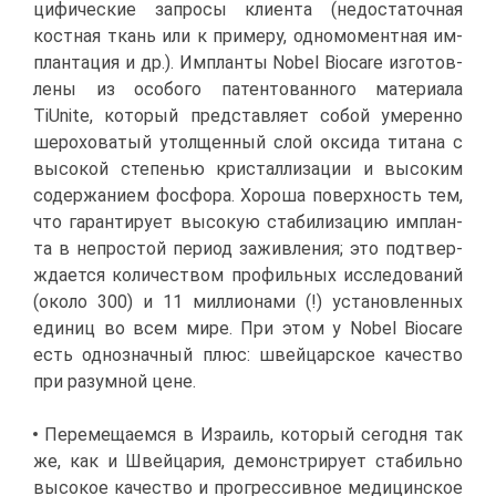
ци­фи­че­ские за­про­сы кли­ен­та (недо­ста­точ­ная
кост­ная ткань или к при­ме­ру, од­но­мо­мент­ная им­
план­та­ция и др.). Им­план­ты Nobel Biocare из­го­тов­
ле­ны из осо­бо­го па­тен­то­ван­но­го ма­те­ри­а­ла
TiUnite, ко­то­рый пред­став­ля­ет со­бой уме­рен­но
ше­ро­хо­ва­тый утол­щен­ный слой ок­си­да ти­та­на с
вы­со­кой сте­пе­нью кри­стал­ли­за­ции и вы­со­ким
со­дер­жа­ни­ем фос­фо­ра. Хо­ро­ша по­верх­ность тем,
что га­ран­ти­ру­ет вы­со­кую ста­би­ли­за­цию им­план­
та в непро­стой пе­ри­од за­жив­ле­ния; это под­твер­
жда­ет­ся ко­ли­че­ством про­филь­ных ис­сле­до­ва­ний
(око­ло 300) и 11 мил­ли­о­на­ми (!) уста­нов­лен­ных
еди­ниц во всем ми­ре. При этом у Nobel Biocare
есть од­но­знач­ный плюс: швей­цар­ское ка­че­ство
при ра­зум­ной цене.
Пе­ре­ме­ща­ем­ся в Из­ра­иль, ко­то­рый се­год­ня так
же, как и Швей­ца­рия, де­мон­стри­ру­ет ста­биль­но
вы­со­кое ка­че­ство и про­грес­сив­ное ме­ди­цин­ское