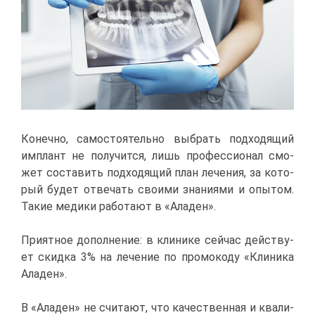
Ко­неч­но, са­мо­сто­я­тель­но вы­брать под­хо­дя­щий
им­плант не по­лу­чит­ся, лишь про­фес­си­о­нал смо­
жет со­ста­вить под­хо­дя­щий план ле­че­ния, за ко­то­
рый бу­дет от­ве­чать сво­и­ми зна­ни­я­ми и опы­том.
Та­кие ме­ди­ки ра­бо­та­ют в «Ала­ден».
При­ят­ное до­пол­не­ние: в кли­ни­ке сей­час дей­ству­
ет скид­ка 3% на ле­че­ние по про­мо­ко­ду «Кли­ни­ка
Ала­ден».
В «Ала­ден» не счи­та­ют, что ка­че­ствен­ная и ква­ли­