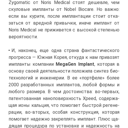
Zygomatic от Noris Medical сто­ят де­шев­ле, чем
ску­ло­вые им­план­ты от Nobel Biocare. Но важ­но:
ес­ли вы ку­ри­те, по­сле им­план­та­ции сто­ит от­ка­
зать­ся от вред­ной при­выч­ки, ина­че им­плант от
Noris Medical не при­жи­вет­ся с вы­со­кой сте­пе­нью
ве­ро­ят­но­сти.
И, на­ко­нец, еще од­на стра­на фан­та­сти­че­ско­го
про­грес­са — Юж­ная Ко­рея, от­ку­да к нам при­во­зят
им­план­ты ком­па­нии
MegaGen Implant
, ко­то­рая в
ос­но­ву сво­ей де­я­тель­но­сти по­ло­жи­ла син­тез био­
тех­но­ло­гий и ин­же­не­рии. В ее «порт­фе­ле» бо­лее
2000 раз­ра­бо­тан­ных им­план­тов, лю­бой фор­мы и
лю­бо­го раз­ме­ра. В чем до­сто­ин­ства: во-пер­вых,
па­тен­то­ван­ная на­но­по­верх­ность Xpeed, со­дер­жа­
щая ио­ны каль­ция, что по­мо­га­ет быст­рой ре­ге­не­
ра­ции, во-вто­рых, осо­бая кон­струк­ция, ко­то­рая
по­мо­га­ет на­деж­но за­креп­лять им­плант. Плюс ща­
дя­щая про­це­ду­ра по уста­нов­ке и на­деж­ность на