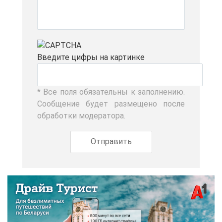
Вве­ди­те циф­ры на кар­тин­ке
* Все по­ля обя­за­тель­ны к за­пол­не­нию.
Со­об­ще­ние бу­дет раз­ме­ще­но по­сле
об­ра­бот­ки мо­де­ра­то­ра.