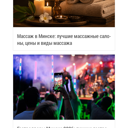
Мас­саж в Мин­ске: луч­шие мас­саж­ные са­ло­
ны, це­ны и ви­ды мас­са­жа