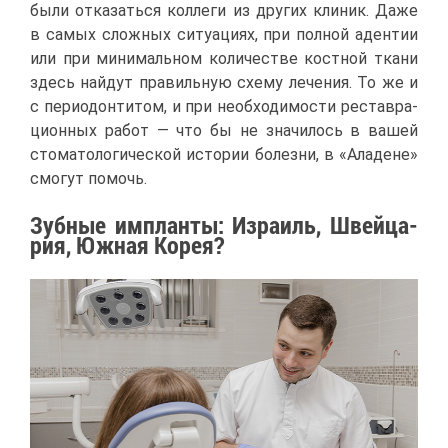
бы­ли от­ка­зать­ся кол­ле­ги из дру­гих кли­ник. Да­же
в са­мых слож­ных си­ту­а­ци­ях, при пол­ной аден­тии
или при ми­ни­маль­ном ко­ли­че­стве кост­ной тка­ни
здесь най­дут пра­виль­ную схе­му ле­че­ния. То же и
с пе­ри­о­дон­ти­том, и при необ­хо­ди­мо­сти ре­став­ра­
ци­он­ных ра­бот — что бы не зна­чи­лось в ва­шей
сто­ма­то­ло­ги­че­ской ис­то­рии бо­лез­ни, в «Ала­дене»
смо­гут по­мочь.
Зуб­ные им­план­ты: Из­ра­иль, Швей­ца­
рия, Юж­ная Ко­рея?