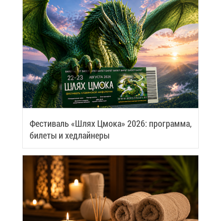
Фе­сти­валь «Шлях Цмо­ка» 2026: про­грам­ма,
би­ле­ты и хед­лай­не­ры