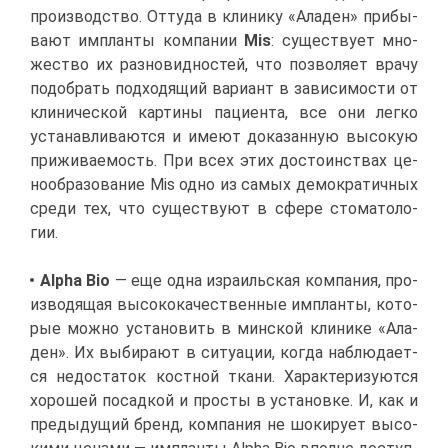
про­из­вод­ство. От­ту­да в кли­ни­ку «Ала­ден» при­бы­
ва­ют им­план­ты ком­па­нии
Mis
: су­ще­ству­ет мно­
же­ство их раз­но­вид­но­стей, что поз­во­ля­ет вра­чу
по­до­брать под­хо­дя­щий ва­ри­ант в за­ви­си­мо­сти от
кли­ни­че­ской кар­ти­ны па­ци­ен­та, все они лег­ко
уста­нав­ли­ва­ют­ся и име­ют до­ка­зан­ную вы­со­кую
при­жи­ва­е­мость. При всех этих до­сто­ин­ствах це­
но­об­ра­зо­ва­ние Mis од­но из са­мых де­мо­кра­тич­ных
сре­ди тех, что су­ще­ству­ют в сфе­ре сто­ма­то­ло­
гии.
Alpha Bio
— еще од­на из­ра­иль­ская ком­па­ния, про­
из­во­дя­щая вы­со­ко­ка­че­ствен­ные им­план­ты, ко­то­
рые мож­но уста­но­вить в мин­ской кли­ни­ке «Ала­
ден». Их вы­би­ра­ют в си­ту­а­ции, ко­гда на­блю­да­ет­
ся недо­ста­ток кост­ной тка­ни. Ха­рак­те­ри­зу­ют­ся
хо­ро­шей по­сад­кой и про­сты в уста­нов­ке. И, как и
преды­ду­щий бренд, ком­па­ния не шо­ки­ру­ет вы­со­