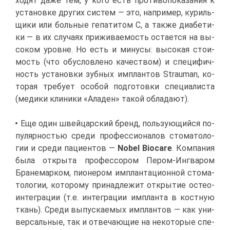
хо­дят да­же тем, у ко­го есть про­ти­во­по­ка­за­ния к
уста­нов­ке дру­гих си­стем — это, на­при­мер, ку­риль­
щи­ки или боль­ные ге­па­ти­том С, а та­к­же диа­бе­ти­
ки — в их слу­ча­ях при­жи­ва­е­мость оста­ет­ся на вы­
со­ком уровне. Но есть и ми­ну­сы: вы­со­кая сто­и­
мость (что обу­слов­ле­но ка­че­ством) и спе­ци­фич­
ность уста­нов­ки зуб­ных им­план­тов Strauman, ко­
то­рая тре­бу­ет осо­бой под­го­тов­ки спе­ци­а­ли­ста
(ме­ди­ки кли­ни­ки «Ала­ден» та­кой об­ла­да­ют).
Еще один швей­цар­ский бренд, поль­зу­ю­щий­ся по­
пу­ляр­но­стью сре­ди про­фес­си­о­на­лов сто­ма­то­ло­
гии и сре­ди па­ци­ен­тов —
Nobel Biocare
. Ком­па­ния
бы­ла от­кры­та про­фес­со­ром Пе­ром-Инг­ва­ром
Бра­не­мар­ком, пи­о­не­ром им­план­та­ци­он­ной сто­ма­
то­ло­гии, ко­то­ро­му при­над­ле­жит от­кры­тие остео­
ин­те­гра­ции (т.е. ин­те­гра­ции им­план­та в кост­ную
ткань). Сре­ди вы­пус­ка­е­мых им­план­тов — как уни­
вер­саль­ные, так и от­ве­ча­ю­щие на неко­то­рые спе­