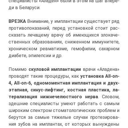
спе­ци­а­ли­сты «Ала­ден» бы­ли в этом на шаг впе­ре­
ди в Бе­ла­ру­си.
ВРЕЗ­КА
Вни­ма­ние, у им­план­та­ции су­ще­ству­ет ряд
про­ти­во­по­ка­за­ний, пе­ред уста­нов­кой сто­ит рас­
ска­зать ле­ча­ще­му вра­чу об име­ю­щих­ся зло­ка­че­
ствен­ных об­ра­зо­ва­ни­ях, сни­жен­ном им­му­ни­те­те,
хро­ни­че­ском рев­ма­тиз­ме, ге­мо­фи­лии, са­хар­ном
диа­бе­те, эпи­леп­сии и др.
По­ми­мо
ску­ло­вой им­план­та­ции
вра­чи «Ала­де­на»
про­во­дят та­кие про­це­ду­ры, как
уста­нов­ка All-on-
4, All-on-6, од­но­мо­мент­ная им­план­та­ция и двух­
этап­ная, си­нус-лиф­тинг, кост­ная пла­сти­ка, ла­
те­ра­ли­за­ция ниж­не­че­люст­но­го нер­ва
. Сло­вом,
здеш­ние спе­ци­а­ли­сты уме­ют ра­бо­тать с са­мым
ши­ро­ким спек­тром сто­ма­то­ло­ги­че­ских про­блем и
бе­рут­ся за са­мые тя­же­лые слу­чаи про­те­зи­ро­ва­
ния зу­бов на им­план­тах, от ко­то­рых вы­нуж­де­ны