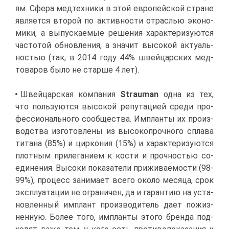
ям. Сфе­ра мед­тех­ни­ки в этой ев­ро­пей­ской стране
яв­ля­ет­ся вто­рой по ак­тив­но­сти от­рас­лью эко­но­
ми­ки, а вы­пус­ка­е­мые ре­ше­ния ха­рак­те­ри­зу­ют­ся
ча­сто­той об­нов­ле­ния, а зна­чит вы­со­кой ак­ту­аль­
но­стью (так, в 2014 го­ду 44% швей­цар­ских мед­
то­ва­ров бы­ло не стар­ше 4 лет).
Швей­цар­ская ком­па­ния
Strauman
од­на из тех,
что поль­зу­ют­ся вы­со­кой ре­пу­та­ци­ей сре­ди про­
фес­си­о­наль­но­го со­об­ще­ства. Им­план­ты их про­из­
вод­ства из­го­тов­ле­ны из вы­со­ко­проч­но­го спла­ва
ти­та­на (85%) и цир­ко­ния (15%) и ха­рак­те­ри­зу­ют­ся
плот­ным при­ле­га­ни­ем к ко­сти и проч­но­стью со­
еди­не­ния. Вы­со­ки по­ка­за­те­ли при­жи­ва­е­мо­сти (98-
99%), про­цесс за­ни­ма­ет все­го око­ло ме­ся­ца, срок
экс­плу­а­та­ции не огра­ни­чен, да и га­ран­тию на уста­
нов­лен­ный им­плант про­из­во­ди­тель да­ет по­жиз­
нен­ную. Бо­лее то­го, им­план­ты это­го брен­да под­