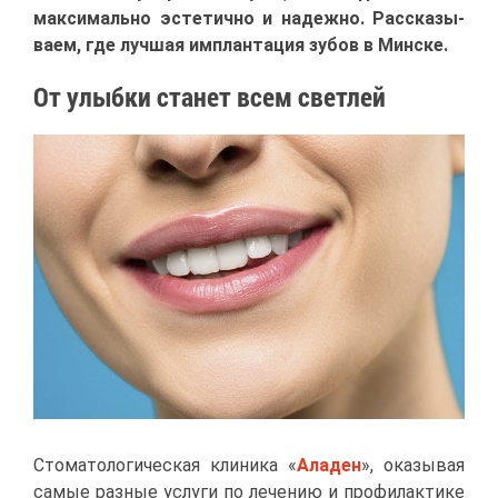
мак­си­маль­но эс­те­тич­но и на­деж­но. Рас­ска­зы­
ва­ем, где луч­шая им­план­та­ция зу­бов в Мин­ске.
От улыб­ки ста­нет всем свет­лей
Сто­ма­то­ло­ги­че­ская кли­ни­ка «
Ала­ден
», ока­зы­вая
са­мые раз­ные услу­ги по ле­че­нию и про­фи­лак­ти­ке