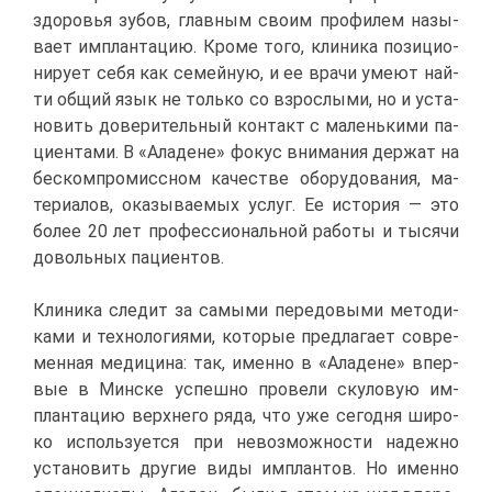
здо­ро­вья зу­бов, глав­ным сво­им про­фи­лем на­зы­
ва­ет им­план­та­цию. Кро­ме то­го, кли­ни­ка по­зи­ци­о­
ни­ру­ет се­бя как се­мей­ную, и ее вра­чи уме­ют най­
ти об­щий язык не толь­ко со взрос­лы­ми, но и уста­
но­вить до­ве­ри­тель­ный кон­такт с ма­лень­ки­ми па­
ци­ен­та­ми. В «Ала­дене» фо­кус вни­ма­ния дер­жат на
бес­ком­про­мисс­ном ка­че­стве обо­ру­до­ва­ния, ма­
те­ри­а­лов, ока­зы­ва­е­мых услуг. Ее ис­то­рия — это
бо­лее 20 лет про­фес­си­о­наль­ной ра­бо­ты и ты­ся­чи
до­воль­ных па­ци­ен­тов.
Кли­ни­ка сле­дит за са­мы­ми пе­ре­до­вы­ми ме­то­ди­
ка­ми и тех­но­ло­ги­я­ми, ко­то­рые пред­ла­га­ет со­вре­
мен­ная ме­ди­ци­на: так, имен­но в «Ала­дене» впер­
вые в Мин­ске успеш­но про­ве­ли ску­ло­вую им­
план­та­цию верх­не­го ря­да, что уже се­год­ня ши­ро­
ко ис­поль­зу­ет­ся при невоз­мож­но­сти на­деж­но
уста­но­вить дру­гие ви­ды им­план­тов. Но имен­но