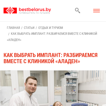
ГЛАВ­НАЯ
СТА­ТЬИ
ОТ­ДЫХ И ТУ­РИЗМ
КАК ВЫ­БРАТЬ ИМ­ПЛАНТ: РАЗ­БИ­РА­ЕМ­СЯ ВМЕ­СТЕ С КЛИ­НИ­КОЙ
«АЛА­ДЕН»
КАК ВЫ­БРАТЬ ИМ­ПЛАНТ: РАЗ­БИ­РА­ЕМ­СЯ
ВМЕ­СТЕ С КЛИ­НИ­КОЙ «АЛА­ДЕН»