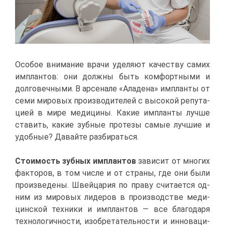
Осо­бое вни­ма­ние вра­чи уде­ля­ют ка­че­ству са­мих
им­план­тов: они долж­ны быть ком­форт­ны­ми и
дол­го­веч­ны­ми. В ар­се­на­ле «Ала­де­на» им­план­ты от
се­ми ми­ро­вых про­из­во­ди­те­лей с вы­со­кой ре­пу­та­
ци­ей в ми­ре ме­ди­ци­ны. Ка­кие им­план­ты луч­ше
ста­вить, ка­кие зуб­ные про­те­зы са­мые луч­шие и
удоб­ные? Да­вай­те раз­би­рать­ся.
Сто­и­мость зуб­ных им­план­тов
за­ви­сит от мно­гих
фак­то­ров, в том чис­ле и от стра­ны, где они бы­ли
про­из­ве­де­ны. Швей­ца­рия по пра­ву счи­та­ет­ся од­
ним из ми­ро­вых ли­де­ров в про­из­вод­стве ме­ди­
цин­ской тех­ни­ки и им­план­тов — все бла­го­да­ря
тех­но­ло­гич­но­сти, изоб­ре­та­тель­но­сти и ин­но­ва­ци­