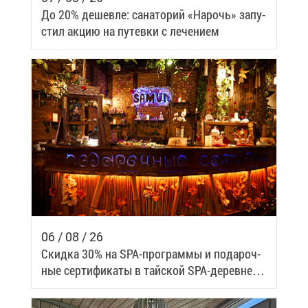
До 20% де­шев­ле: са­на­то­рий «На­рочь» за­пу­
стил ак­цию на пу­тев­ки с ле­че­ни­ем
06 / 08 / 26
Скид­ка 30% на SPA-про­грам­мы и по­да­роч­
ные сер­ти­фи­ка­ты в тай­ской SPA-де­ревне
Samui