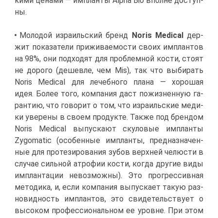
ки­ми це­на­ми — им­план­ты Alpha Bio вполне до­ступ­
ны.
Мо­ло­дой из­ра­иль­ский бренд
Noris Medical
дер­
жит по­ка­за­те­ли при­жи­ва­е­мо­сти сво­их им­план­тов
на 98%, они под­хо­дят для про­блем­ной ко­сти, сто­ят
не до­ро­го (де­шев­ле, чем Mis), так что вы­би­рать
Noris Medical для ле­чеб­но­го пла­на — хо­ро­шая
идея. Бо­лее то­го, ком­па­ния даст по­жиз­нен­ную га­
ран­тию, что го­во­рит о том, что из­ра­иль­ские ме­ди­
ки уве­ре­ны в сво­ем про­дук­те. Та­к­же под брен­дом
Noris Medical вы­пус­ка­ют ску­ло­вые им­план­ты
Zygomatic (осо­бен­ные им­план­ты, пред­на­зна­чен­
ные для про­те­зи­ро­ва­ния зу­бов верх­ней че­лю­сти в
слу­чае силь­ной атро­фии ко­сти, ко­гда дру­гие ви­ды
им­план­та­ции невоз­мож­ны). Это про­грес­сив­ная
ме­то­ди­ка, и, ес­ли ком­па­ния вы­пус­ка­ет та­кую раз­
но­вид­ность им­план­тов, это сви­де­тель­ству­ет о
вы­со­ком про­фес­си­о­наль­ном ее уровне. При этом