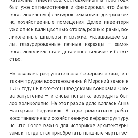
был уже оп­ти­ми­стич­нее и фик­си­ро­вал, что бы­ли
вос­ста­нов­ле­ны фоль­ва­рок, зам­ко­вые две­ри и ок­
на, хо­зяй­ствен­ные по­ме­ще­ния. Да­лее ин­вен­та­ри
уже опи­сы­ва­ли цвет­ные стек­ла, рез­ные ра­мы, ве­
ли­ко­леп­ные шпа­ле­ры и ору­жие, укра­шав­шее за­
лы, гла­зу­ри­ро­ван­ные печ­ные из­раз­цы — за­мок
вос­ста­нав­ли­вал свое до­во­ен­ное ве­ли­чие и бо­гат­
ство.
Но на­ча­лась раз­ру­ши­тель­ная Се­вер­ная вой­на, и с
та­ким тру­дом вос­ста­нов­лен­ный Мир­ский за­мок в
1706 го­ду был со­жжен швед­ски­ми вой­ска­ми. Сно­
ва за­пу­сте­ние — и сно­ва по­пыт­ка воз­ро­дить бы­
лое ве­ли­ко­ле­пие. На этот раз за де­ло взя­лась Ан­на
Ека­те­ри­на Рад­зи­вилл. В хо­де ре­монт­ных ра­бот
вос­ста­нав­ли­ва­ли хо­зяй­ствен­ную ин­фра­струк­ту­ру,
но, что бо­лее важ­но для ис­то­ри­ков ар­хи­тек­ту­ры,
за­мок то­гда стал при­об­ре­тать пыш­ные чер­ты эс­