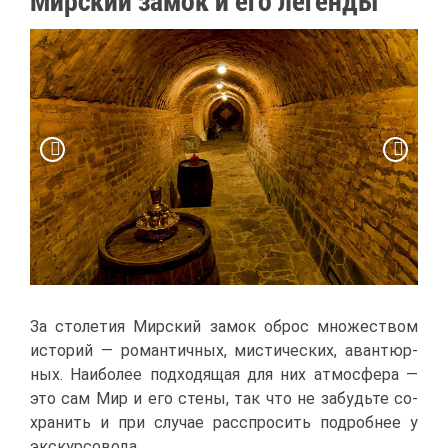
Мир­ский за­мок и его ле­ген­ды
За сто­ле­тия Мир­ский за­мок об­рос мно­же­ством
ис­то­рий — ро­ман­тич­ных, ми­сти­че­ских, аван­тюр­
ных. Наи­бо­лее под­хо­дя­щая для них ат­мо­сфе­ра —
это сам Мир и его сте­ны, так что не за­будь­те со­
хра­нить и при слу­чае рас­спро­сить по­дроб­нее у
экс­кур­со­во­да.