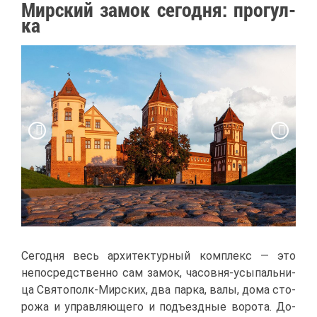
Мир­ский за­мок се­год­ня: про­гул­
ка
Се­год­ня весь ар­хи­тек­тур­ный ком­плекс — это
непо­сред­ствен­но сам за­мок, ча­сов­ня-усы­паль­ни­
ца Свя­то­полк-Мир­ских, два пар­ка, ва­лы, до­ма сто­
ро­жа и управ­ля­ю­ще­го и подъ­езд­ные во­ро­та. До­