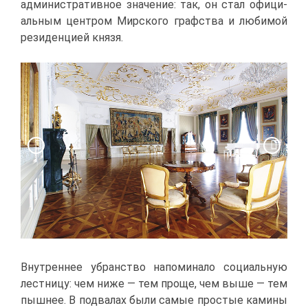
ад­ми­ни­стра­тив­ное зна­че­ние: так, он стал офи­ци­
аль­ным цен­тром Мир­ско­го граф­ства и лю­би­мой
ре­зи­ден­ци­ей кня­зя.
Внут­рен­нее убран­ство на­по­ми­на­ло со­ци­аль­ную
лест­ни­цу: чем ни­же — тем про­ще, чем вы­ше — тем
пыш­нее. В под­ва­лах бы­ли са­мые про­стые ка­ми­ны