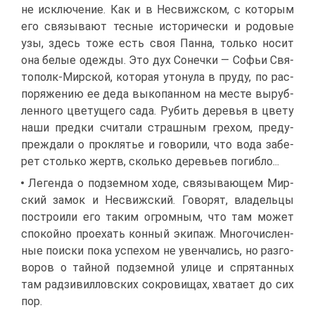
не ис­клю­че­ние. Как и в Несвиж­ском, с ко­то­рым
его свя­зы­ва­ют тес­ные ис­то­ри­че­ски и ро­до­вые
узы, здесь то­же есть своя Пан­на, толь­ко но­сит
она бе­лые одеж­ды. Это дух Со­неч­ки — Со­фьи Свя­
то­полк-Мир­ской, ко­то­рая уто­ну­ла в пру­ду, по рас­
по­ря­же­нию ее де­да вы­ко­пан­ном на ме­сте вы­руб­
лен­но­го цве­ту­ще­го са­да. Ру­бить де­ре­вья в цве­ту
на­ши пред­ки счи­та­ли страш­ным гре­хом, пре­ду­
пре­жда­ли о про­кля­тье и го­во­ри­ли, что во­да за­бе­
рет столь­ко жертв, сколь­ко де­ре­вьев по­гиб­ло...
Ле­ген­да о под­зем­ном хо­де, свя­зы­ва­ю­щем Мир­
ский за­мок и Несвиж­ский. Го­во­рят, вла­дель­цы
по­стро­и­ли его та­ким огром­ным, что там мо­жет
спо­кой­но про­ехать кон­ный эки­паж. Мно­го­чис­лен­
ные по­ис­ки по­ка успе­хом не увен­ча­лись, но раз­го­
во­ров о тай­ной под­зем­ной ули­це и спря­тан­ных
там рад­зи­вил­лов­ских со­кро­ви­щах, хва­та­ет до сих
пор.