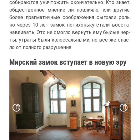
со­би­ра­ют­ся уни­что­жить окон­ча­тель­но. Кто зна­ет,
об­ще­ствен­ное мне­ние ли по­вли­я­ло, или дру­гие,
бо­лее праг­ма­тич­ные со­об­ра­же­ния сыг­ра­ли роль,
но че­рез 10 лет за­мок по­ти­хонь­ку ста­ли вос­ста­
нав­ли­вать. Это не смог­ло вер­нуть ему бы­лые чер­
ты, утра­ты бы­ли ко­лос­саль­ны­ми, но все же спас­
ло от пол­но­го раз­ру­ше­ния.
Мир­ский за­мок всту­па­ет в но­вую эру