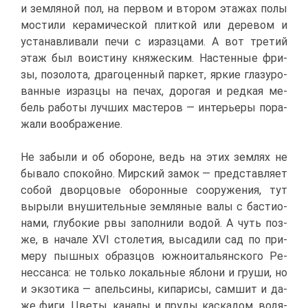
и зем­ля­ной пол, на пер­вом и вто­ром эта­жах по­лы
мо­сти­ли ке­ра­ми­че­ской плит­кой или де­ре­вом и
уста­нав­ли­ва­ли пе­чи с из­раз­ца­ми. А вот тре­тий
этаж был во­ис­ти­ну кня­же­ским. На­стен­ные фри­
зы, по­зо­ло­та, дра­го­цен­ный пар­кет, яр­кие гла­зу­ро­
ван­ные из­раз­цы на пе­чах, до­ро­гая и ред­кая ме­
бель ра­бо­ты луч­ших ма­сте­ров — ин­те­рье­ры по­ра­
жа­ли во­об­ра­же­ние.
Не за­бы­ли и об обо­роне, ведь на этих зем­лях не
бы­ва­ло спо­кой­но. Мир­ский за­мок — пред­став­ля­ет
со­бой двор­цо­вые обо­рон­ные со­ору­же­ния, тут
вы­ры­ли вну­ши­тель­ные зем­ля­ные ва­лы с ба­сти­о­
на­ми, глу­бо­кие рвы за­пол­ни­ли во­дой. А чуть поз­
же, в на­ча­ле XVI сто­ле­тия, вы­са­ди­ли сад по при­
ме­ру пыш­ных об­раз­цов юж­но­и­та­льян­ско­го Ре­
нес­сан­са: не толь­ко ло­каль­ные яб­ло­ни и гру­ши, но
и эк­зо­ти­ка — апель­си­ны, ки­па­ри­сы, сам­шит и да­
же фи­ги. Цве­ты, ка­на­лы и пру­ды кас­ка­дом, во­дя­