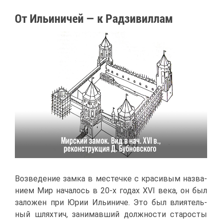
От Ильи­ни­чей — к Рад­зи­вил­лам
Воз­ве­де­ние зам­ка в ме­стеч­ке с кра­си­вым на­зва­
ни­ем Мир на­ча­лось в 20-х го­дах XVI ве­ка, он был
за­ло­жен при Юрии Ильи­ни­че. Это был вли­я­тель­
ный шлях­тич, за­ни­мав­ший долж­но­сти ста­ро­сты