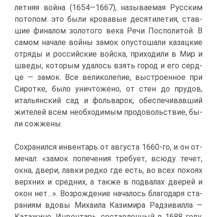
лет­няя вой­на (1654—1667), на­зы­ва­е­мая Рус­ским
по­то­пом: это бы­ли кро­ва­вые де­ся­ти­ле­тия, став­
шие фи­на­лом зо­ло­то­го ве­ка Ре­чи Поспо­ли­той. В
са­мом на­ча­ле вой­ны за­мок опу­сто­ша­ли ка­зац­кие
от­ря­ды и рос­сий­ские вой­ска, при­хо­ди­ли в Мир и
шве­ды, ко­то­рым уда­лось взять го­род и его серд­
це — за­мок. Все ве­ли­ко­ле­пие, вы­стро­ен­ное при
Си­рот­ке, бы­ло уни­что­же­но, от стен до пру­дов,
ита­льян­ский сад и фоль­ва­рок, обес­пе­чи­вав­ший
жи­те­лей всем необ­хо­ди­мым про­до­воль­ствие, бы­
ли со­жже­ны.
Со­хра­нил­ся ин­вен­тарь от ав­гу­ста 1660-го, и он от­
ме­чал: «за­мок по­пе­че­ния тре­бу­ет, всю­ду те­чет,
ок­на, две­ри, лав­ки ред­ко где есть, во всех по­ко­ях
верх­них и сред­них, а та­к­же в под­ва­лах две­рей и
окон нет…». Воз­рож­де­ние на­ча­лось бла­го­да­ря ста­
ра­ни­ям вдо­вы Ми­ха­и­ла Ка­зи­ми­ра Рад­зи­вил­ла —
Ка­та­жине. Ин­вен­тарь, со­став­лен­ный в 1688 го­ду,