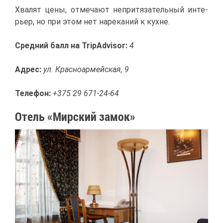
Хва­лят це­ны, от­ме­ча­ют непри­тя­за­тель­ный ин­те­
рьер, но при этом нет на­ре­ка­ний к кухне.
Сред­ний балл на TripAdvisor:
4
Ад­рес:
ул. Крас­но­ар­мей­ская, 9
Те­ле­фон:
+375 29 671-24-64
Отель «Мир­ский за­мок»