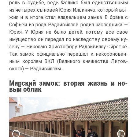
роль в судь­бе, ведь Фе­ликс был един­ствен­ным
из че­ты­рех сы­но­вей Юрия Ильи­ни­ча, ко­то­рый вы­
жил и в ито­ге стал вла­дель­цем зам­ка. В бра­ке с
Со­фьей из ро­да Рад­зи­вил­лов ро­дил на­след­ни­ка —
Юрия. У Юрия не бы­ло де­тей, по­то­му все свое
иму­ще­ство он пе­ре­дал по на­след­ству сво­е­му ку­
зе­ну — Ни­ко­лаю Хри­сто­фо­ру Рад­зи­вил­лу Си­рот­ке.
Так за­мок офи­ци­аль­но пе­ре­шел к неко­ро­но­ван­
ным ко­ро­лям ВКЛ (Ве­ли­ко­го кня­же­ства Ли­тов­
ско­го) — Рад­зи­вил­лам.
Мир­ский за­мок: вто­рая жизнь и но­
вый об­лик