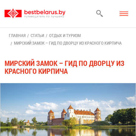
ГЛАВ­НАЯ
СТА­ТЬИ
ОТ­ДЫХ И ТУ­РИЗМ
МИР­СКИЙ ЗА­МОК – ГИД ПО ДВОР­ЦУ ИЗ КРАС­НО­ГО КИР­ПИ­ЧА
МИР­СКИЙ ЗА­МОК – ГИД ПО ДВОР­ЦУ ИЗ
КРАС­НО­ГО КИР­ПИ­ЧА