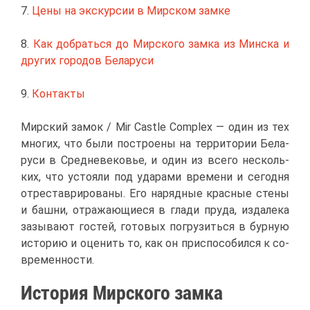
7.
Це­ны на экс­кур­сии в Мир­ском зам­ке
8.
Как до­брать­ся до Мир­ско­го зам­ка из Мин­ска и
дру­гих го­ро­дов Бе­ла­ру­си
9.
Кон­так­ты
Мир­ский за­мок / Mir Castle Complex — один из тех
мно­гих, что бы­ли по­стро­е­ны на тер­ри­то­рии Бе­ла­
ру­си в Сред­не­ве­ко­вье, и один из все­го несколь­
ких, что усто­я­ли под уда­ра­ми вре­ме­ни и се­год­ня
от­ре­ста­ври­ро­ва­ны. Его на­ряд­ные крас­ные сте­ны
и баш­ни, от­ра­жа­ю­щи­е­ся в гла­ди пру­да, из­да­ле­ка
за­зы­ва­ют го­стей, го­то­вых по­гру­зить­ся в бур­ную
ис­то­рию и оце­нить то, как он при­спо­со­бил­ся к со­
вре­мен­но­сти.
Ис­то­рия Мир­ско­го зам­ка