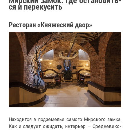
Мир­ский за­мок: где оста­но­вить­
ся и пе­ре­ку­сить
Ре­сто­ран «Кня­же­ский двор»
На­хо­дит­ся в под­зе­ме­лье са­мо­го Мир­ско­го зам­ка.
Как и сле­ду­ет ожи­дать, ин­те­рьер — Сред­не­ве­ко­