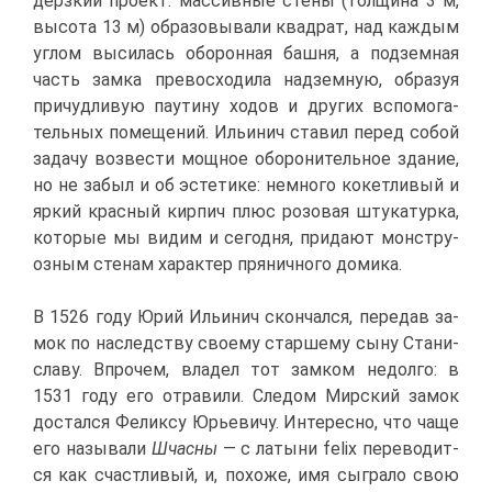
дерз­кий про­ект: мас­сив­ные сте­ны (тол­щи­на 3 м,
вы­со­та 13 м) об­ра­зо­вы­ва­ли квад­рат, над каж­дым
уг­лом вы­си­лась обо­рон­ная баш­ня, а под­зем­ная
часть зам­ка пре­вос­хо­ди­ла над­зем­ную, об­ра­зуя
при­чуд­ли­вую па­у­ти­ну хо­дов и дру­гих вспо­мо­га­
тель­ных по­ме­ще­ний. Ильи­нич ста­вил пе­ред со­бой
за­да­чу воз­ве­сти мощ­ное обо­ро­ни­тель­ное зда­ние,
но не за­был и об эс­те­ти­ке: немно­го ко­кет­ли­вый и
яр­кий крас­ный кир­пич плюс ро­зо­вая шту­ка­тур­ка,
ко­то­рые мы ви­дим и се­год­ня, при­да­ют мон­стру­
оз­ным сте­нам ха­рак­тер пря­нич­но­го до­ми­ка.
В 1526 го­ду Юрий Ильи­нич скон­чал­ся, пе­ре­дав за­
мок по на­след­ству сво­е­му стар­ше­му сы­ну Ста­ни­
сла­ву. Впро­чем, вла­дел тот зам­ком недол­го: в
1531 го­ду его отра­ви­ли. Сле­дом Мир­ский за­мок
до­стал­ся Фе­лик­су Юрье­ви­чу. Ин­те­рес­но, что ча­ще
его на­зы­ва­ли
Шчас­ны
— с ла­ты­ни felix пе­ре­во­дит­
ся как счаст­ли­вый, и, по­хо­же, имя сыг­ра­ло свою