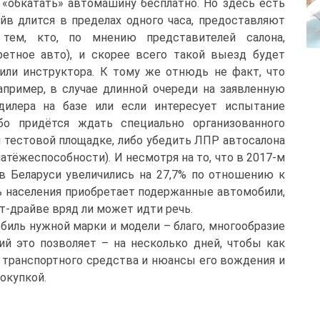
 «обкатать» автомашину бесплатно. Но здесь есть
айв длится в пределах одного часа, предоставляют
тем, кто, по мнению представителей салона,
етное авто), и скорее всего такой выезд будет
ли инструктора. К тому же отнюдь не факт, что
пример, в случае длинной очереди на заявленную
дилера на базе или если интересует испытание
бо придётся ждать специально организованного
 тестовой площадке, либо убедить ЛПР автосалона
атёжеспособности). И несмотря на то, что в 2017-м
в Беларуси увеличились на 27,7% по отношению к
ть населения приобретает подержанные автомобили,
ст-драйве вряд ли может идти речь.
иль нужной марки и модели – благо, многообразие
й это позволяет – на несколько дней, чтобы как
 транспортного средства и нюансы его вождения и
покупкой.