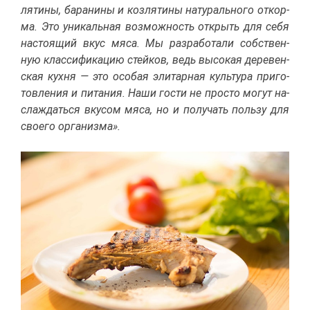
ля­ти­ны, ба­ра­ни­ны и коз­ля­ти­ны на­ту­раль­но­го от­кор­
ма. Это уни­каль­ная воз­мож­ность от­крыть для се­бя
на­сто­я­щий вкус мя­са. Мы раз­ра­бо­та­ли соб­ствен­
ную клас­си­фи­ка­цию стей­ков, ведь вы­со­кая де­ре­вен­
ская кух­ня — это осо­бая эли­тар­ная куль­ту­ра при­го­
тов­ле­ния и пи­та­ния. На­ши го­сти не про­сто мо­гут на­
сла­ждать­ся вку­сом мя­са, но и по­лу­чать поль­зу для
сво­е­го ор­га­низ­ма».