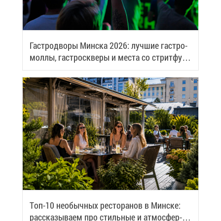
Га­стро­дво­ры Мин­ска 2026: луч­шие га­стро­
мол­лы, га­стро­скве­ры и ме­ста со стрит­фу­
дом
Топ-10 необыч­ных ре­сто­ра­нов в Мин­ске:
рас­ска­зы­ва­ем про стиль­ные и ат­мо­сфер­