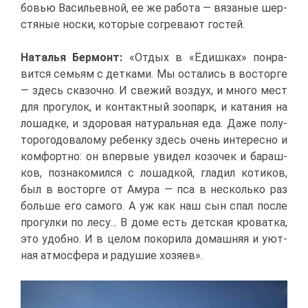
бо­вью Ва­си­льев­ной, ее же ра­бо­та — вя­за­ные шер­
стя­ные нос­ки, ко­то­рые со­гре­ва­ют го­стей.
На­та­лья Бер­монт:
«От­дых в «Ёдиш­ках» по­нра­
вит­ся се­мьям с дет­ка­ми. Мы оста­лись в вос­тор­ге
— здесь ска­зоч­но. И све­жий воз­дух, и мно­го мест
для про­гу­лок, и кон­такт­ный зоо­парк, и ка­та­ния на
ло­шад­ке, и здо­ро­вая на­ту­раль­ная еда. Да­же по­лу­
то­ро­го­до­ва­ло­му ре­бен­ку здесь очень ин­те­рес­но и
ком­форт­но: он впер­вые уви­дел ко­зо­чек и ба­раш­
ков, по­зна­ко­мил­ся с ло­шад­кой, гла­дил ко­ти­ков,
был в вос­тор­ге от Аму­ра — пса в несколь­ко раз
боль­ше его са­мо­го. А уж как наш сын спал по­сле
про­гул­ки по ле­су… В до­ме есть дет­ская кро­ват­ка,
это удоб­но. И в це­лом по­ко­ри­ла до­маш­няя и уют­
ная ат­мо­сфе­ра и ра­ду­шие хо­зя­ев».