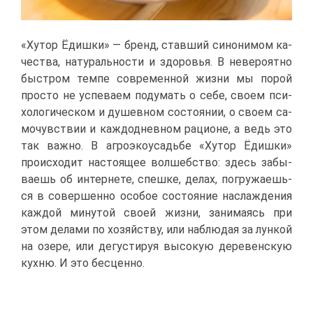
«Ху­тор Ёдиш­ки» — бренд, став­ший си­но­ни­мом ка­
че­ства, на­ту­раль­но­сти и здо­ро­вья. В неве­ро­ят­но
быст­ром тем­пе со­вре­мен­ной жиз­ни мы по­рой
про­сто не успе­ва­ем по­ду­мать о се­бе, сво­ем пси­
хо­ло­ги­че­ском и ду­шев­ном со­сто­я­нии, о сво­ем са­
мо­чув­ствии и каж­до­днев­ном ра­ци­оне, а ведь это
так важ­но. В аг­ро­эко­усадь­бе «Ху­тор Ёдиш­ки»
про­ис­хо­дит на­сто­я­щее вол­шеб­ство: здесь за­бы­
ва­ешь об ин­тер­не­те, спеш­ке, де­лах, по­гру­жа­ешь­
ся в со­вер­шен­но осо­бое со­сто­я­ние на­сла­жде­ния
каж­дой ми­ну­той сво­ей жиз­ни, за­ни­ма­ясь при
этом де­ла­ми по хо­зяй­ству, или на­блю­дая за лун­кой
на озе­ре, или де­гу­сти­руя вы­со­кую де­ре­вен­скую
кух­ню. И это бес­цен­но.