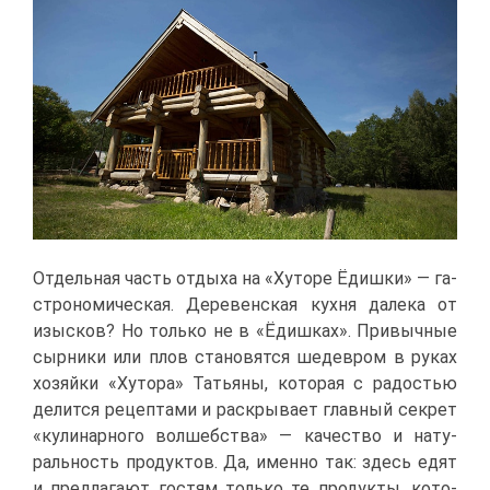
От­дель­ная часть от­ды­ха на «Ху­то­ре Ёдиш­ки» — га­
стро­но­ми­че­ская. Де­ре­вен­ская кух­ня да­ле­ка от
изыс­ков? Но толь­ко не в «Ёдиш­ках». При­выч­ные
сыр­ни­ки или плов ста­но­вят­ся ше­дев­ром в ру­ках
хо­зяй­ки «Ху­то­ра» Та­тья­ны, ко­то­рая с ра­до­стью
де­лит­ся ре­цеп­та­ми и рас­кры­ва­ет глав­ный сек­рет
«ку­ли­нар­но­го вол­шеб­ства» — ка­че­ство и на­ту­
раль­ность про­дук­тов. Да, имен­но так: здесь едят
и пред­ла­га­ют го­стям толь­ко те про­дук­ты, ко­то­