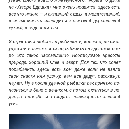
узнаю мно­го но­во­го и ин­те­рес­но­го. Фор­мат от­ды­ха
на «Ху­то­ре Ёдиш­ки» мне очень нра­вит­ся: здесь есть
все что нуж­но — и ак­тив­ный от­дых, и ме­ди­та­тив­ный,
и воз­мож­ность на­сла­дить­ся вы­со­кой де­ре­вен­ской
кух­ней, и оздо­ро­вить­ся.
Я страст­ный лю­би­тель ры­бал­ки, и, ко­неч­но, не смог
упу­стить воз­мож­но­сти по­ры­ба­чить на здеш­нем озе­
ре. Это та­кое на­сла­жде­ние. Неопи­су­е­мой кра­со­ты
при­ро­да, хо­ро­ший клев и азарт. Для тех, кто хо­чет
по­ры­ба­чить, здесь есть все: да­же ес­ли не взя­ли
свои сна­сти или удоч­ку, вам все да­дут, рас­ска­жут,
на­учат. Ну а по­сле удач­ной ры­бал­ки как при­ят­но по­
па­рить­ся в бане с ве­ни­ком, а по­том оку­нуть­ся в ле­
дя­ную про­рубь и от­ве­дать све­же­при­го­тов­лен­ной
ухи».