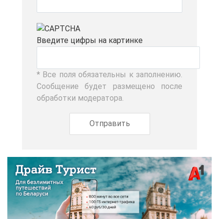
Вве­ди­те циф­ры на кар­тин­ке
* Все по­ля обя­за­тель­ны к за­пол­не­нию.
Со­об­ще­ние бу­дет раз­ме­ще­но по­сле
об­ра­бот­ки мо­де­ра­то­ра.