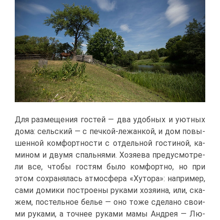
Для раз­ме­ще­ния го­стей — два удоб­ных и уют­ных
до­ма: сель­ский — с печ­кой-ле­жан­кой, и дом по­вы­
шен­ной ком­форт­но­сти с от­дель­ной го­сти­ной, ка­
ми­ном и дву­мя спаль­ня­ми. Хо­зя­е­ва преду­смот­ре­
ли все, что­бы го­стям бы­ло ком­форт­но, но при
этом со­хра­ня­лась ат­мо­сфе­ра «Ху­то­ра»: на­при­мер,
са­ми до­ми­ки по­стро­е­ны ру­ка­ми хо­зя­и­на, или, ска­
жем, по­стель­ное бе­лье — оно то­же сде­ла­но сво­и­
ми ру­ка­ми, а точ­нее ру­ка­ми ма­мы Ан­дрея — Лю­