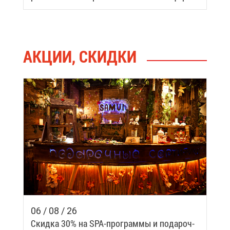
ные ме­ста го­ро­да
АК­ЦИИ, СКИД­КИ
06 / 08 / 26
Скид­ка 30% на SPA-про­грам­мы и по­да­роч­