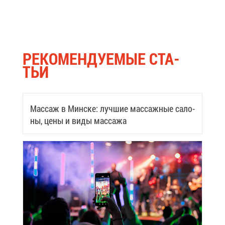
РЕ­КО­МЕН­ДУ­Е­МЫЕ СТА­
ТЬИ
Мас­саж в Мин­ске: луч­шие мас­саж­ные са­ло­
ны, це­ны и ви­ды мас­са­жа