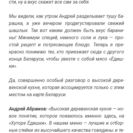
сти, ну а вкус ска­жет все сам за се­бя.
Мы ви­де­ли, как утром Ан­дрей раз­де­лы­ва­ет ту­шу ба­
раш­ка, а уже ве­че­ром про­де­гу­сти­ро­ва­ли све­жий
шаш­лык. Так вот ка­ким дол­жен быть вкус ба­ра­ни­
ны! Ми­ни­мум спе­ций, немно­го со­ли и лу­ка — про­
стой ре­цепт и по­тря­са­ю­щее блю­до. Те­перь я пре­
крас­но по­ни­маю тех, кто при­ез­жа­ет сю­да с дру­го­го
кон­ца Бе­ла­ру­си, что­бы увез­ти с со­бой мя­со «Ёдиш­
ки».
Да, со­вер­шен­но осо­бый раз­го­вор о вы­со­кой де­ре­
вен­ской кухне, ко­то­рая ас­со­ци­и­ру­ет­ся толь­ко с этим
ме­стом на кар­те Бе­ла­ру­си.
Ан­дрей Аб­ра­мов:
«Вы­со­кая де­ре­вен­ская кух­ня — но­
вое по­ня­тие, ко­то­рое по­яви­лось имен­но здесь, на
«Ху­то­ре Ёдиш­ки». В на­шем ме­ню — луч­шие и от­бор­
ные стей­ки из вы­со­чай­ше­го ка­че­ства го­вя­ди­ны и те­