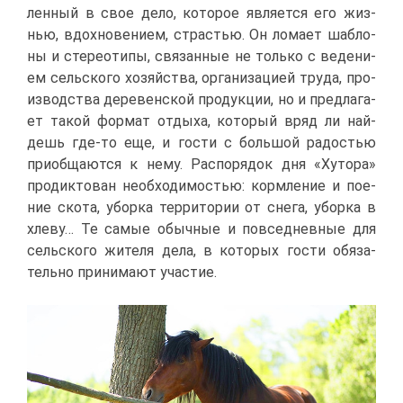
лен­ный в свое де­ло, ко­то­рое яв­ля­ет­ся его жиз­
нью, вдох­но­ве­ни­ем, стра­стью. Он ло­ма­ет шаб­ло­
ны и сте­рео­ти­пы, свя­зан­ные не толь­ко с ве­де­ни­
ем сель­ско­го хо­зяй­ства, ор­га­ни­за­ци­ей тру­да, про­
из­вод­ства де­ре­вен­ской про­дук­ции, но и пред­ла­га­
ет та­кой фор­мат от­ды­ха, ко­то­рый вряд ли най­
дешь где-то еще, и го­сти с боль­шой ра­до­стью
при­об­ща­ют­ся к нему. Рас­по­ря­док дня «Ху­то­ра»
про­дик­то­ван необ­хо­ди­мо­стью: корм­ле­ние и по­е­
ние ско­та, убор­ка тер­ри­то­рии от сне­га, убор­ка в
хле­ву… Те са­мые обыч­ные и по­все­днев­ные для
сель­ско­го жи­те­ля де­ла, в ко­то­рых го­сти обя­за­
тель­но при­ни­ма­ют уча­стие.