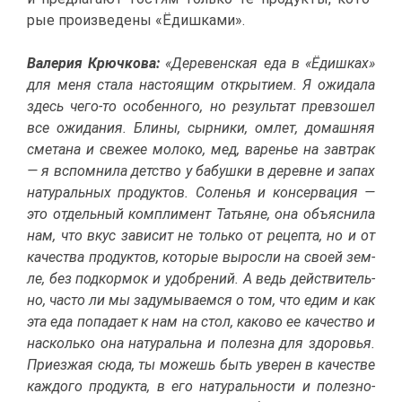
рые про­из­ве­де­ны «Ёдиш­ка­ми».
Ва­ле­рия Крюч­ко­ва:
«Де­ре­вен­ская еда в «Ёдиш­ках»
для ме­ня ста­ла на­сто­я­щим от­кры­ти­ем. Я ожи­да­ла
здесь че­го-то осо­бен­но­го, но ре­зуль­тат пре­взо­шел
все ожи­да­ния. Бли­ны, сыр­ни­ки, ом­лет, до­маш­няя
сме­та­на и све­жее мо­ло­ко, мед, ва­ре­нье на зав­трак
— я вспом­ни­ла дет­ство у ба­буш­ки в де­ревне и за­пах
на­ту­раль­ных про­дук­тов. Со­ле­нья и кон­сер­ва­ция —
это от­дель­ный ком­пли­мент Та­тьяне, она объ­яс­ни­ла
нам, что вкус за­ви­сит не толь­ко от ре­цеп­та, но и от
ка­че­ства про­дук­тов, ко­то­рые вы­рос­ли на сво­ей зем­
ле, без под­кор­мок и удоб­ре­ний. А ведь дей­стви­тель­
но, ча­сто ли мы за­ду­мы­ва­ем­ся о том, что едим и как
эта еда по­па­да­ет к нам на стол, ка­ко­во ее ка­че­ство и
на­сколь­ко она на­ту­раль­на и по­лез­на для здо­ро­вья.
При­ез­жая сю­да, ты мо­жешь быть уве­рен в ка­че­стве
каж­до­го про­дук­та, в его на­ту­раль­но­сти и по­лез­но­