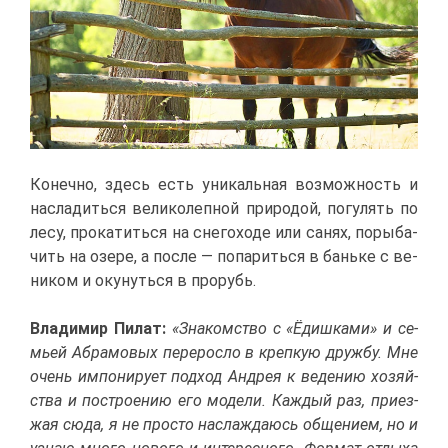
Ко­неч­но, здесь есть уни­каль­ная воз­мож­ность и
на­сла­дить­ся ве­ли­ко­леп­ной при­ро­дой, по­гу­лять по
ле­су, про­ка­тить­ся на сне­го­хо­де или са­нях, по­ры­ба­
чить на озе­ре, а по­сле — по­па­рить­ся в бань­ке с ве­
ни­ком и оку­нуть­ся в про­рубь.
Вла­ди­мир Пи­лат:
«Зна­ком­ство с «Ёдиш­ка­ми» и се­
мьей Аб­ра­мо­вых пе­ре­рос­ло в креп­кую друж­бу. Мне
очень им­по­ни­ру­ет под­ход Ан­дрея к ве­де­нию хо­зяй­
ства и по­стро­е­нию его мо­де­ли. Каж­дый раз, при­ез­
жая сю­да, я не про­сто на­сла­жда­юсь об­ще­ни­ем, но и