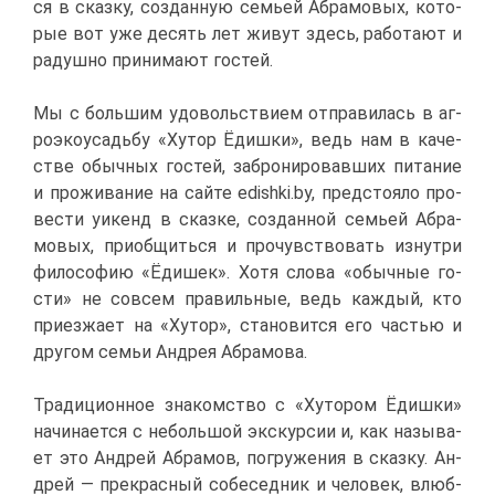
ся в сказ­ку, со­здан­ную се­мьей Аб­ра­мо­вых, ко­то­
рые вот уже де­сять лет жи­вут здесь, ра­бо­та­ют и
ра­душ­но при­ни­ма­ют го­стей.
Мы с боль­шим удо­воль­стви­ем от­пра­ви­лась в аг­
ро­эко­усадь­бу «Ху­тор Ёдиш­ки», ведь нам в ка­че­
стве обыч­ных го­стей, за­бро­ни­ро­вав­ших пи­та­ние
и про­жи­ва­ние на сай­те edishki.by, пред­сто­я­ло про­
ве­сти уи­кенд в сказ­ке, со­здан­ной се­мьей Аб­ра­
мо­вых, при­об­щить­ся и про­чув­ство­вать из­нут­ри
фи­ло­со­фию «Ёди­шек». Хо­тя сло­ва «обыч­ные го­
сти» не со­всем пра­виль­ные, ведь каж­дый, кто
при­ез­жа­ет на «Ху­тор», ста­но­вит­ся его ча­стью и
дру­гом се­мьи Ан­дрея Аб­ра­мо­ва.
Тра­ди­ци­он­ное зна­ком­ство с «Ху­то­ром Ёдиш­ки»
на­чи­на­ет­ся с неболь­шой экс­кур­сии и, как на­зы­ва­
ет это Ан­дрей Аб­ра­мов, по­гру­же­ния в сказ­ку. Ан­
дрей — пре­крас­ный со­бе­сед­ник и че­ло­век, влюб­