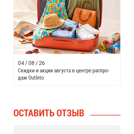
04 / 08 / 26
Скид­ки и ак­ции ав­гу­ста в цен­тре рас­про­
даж Outleto
ОСТА­ВИТЬ ОТ­ЗЫВ