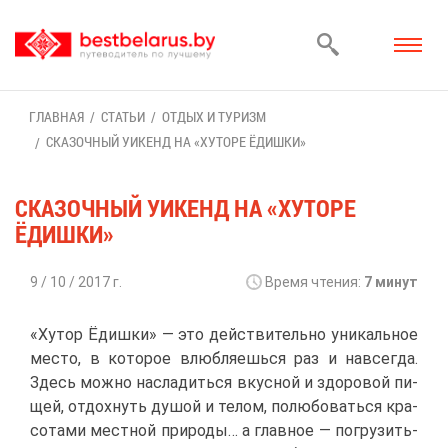
ГЛАВ­НАЯ
СТА­ТЬИ
ОТ­ДЫХ И ТУ­РИЗМ
СКА­ЗОЧ­НЫЙ УИ­КЕНД НА «ХУ­ТО­РЕ ЁДИШ­КИ»
СКА­ЗОЧ­НЫЙ УИ­КЕНД НА «ХУ­ТО­РЕ
ЁДИШ­КИ»
9 / 10 / 2017 г.
Вре­мя чте­ния:
7 ми­нут
«Ху­тор Ёдиш­ки» — это дей­стви­тель­но уни­каль­ное
ме­сто, в ко­то­рое влюб­ля­ешь­ся раз и на­все­гда.
Здесь мож­но на­сла­дить­ся вкус­ной и здо­ро­вой пи­
щей, от­дох­нуть ду­шой и те­лом, по­лю­бо­вать­ся кра­
со­та­ми мест­ной при­ро­ды… а глав­ное — по­гру­зить­