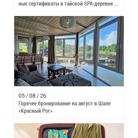
ные сер­ти­фи­ка­ты в тай­ской SPA-де­ревне
Samui
05 / 08 / 26
Го­ря­чее бро­ни­ро­ва­ние на ав­густ в Ша­ле
«Крас­ный Рог»