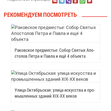
РЕ­КО­МЕН­ДУ­ЕМ ПО­СМОТ­РЕТЬ
Ра­ков­ское пред­ме­стье: Со­бор Свя­тых Апо­
сто­лов Пет­ра и Пав­ла и ещё 4 объ­ек­та
Ули­ца Ок­тябрь­ская: ули­ца ис­кус­ства и про­
мыш­лен­ных зда­ний XIX-XX ве­ков