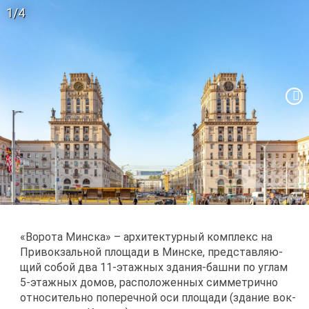
1/4
«Во­ро­та Мин­ска» – ар­хи­тек­тур­ный ком­плекс на
При­вок­заль­ной пло­ща­ди в Мин­ске, пред­став­ля­ю­
щий со­бой два 11-этаж­ных зда­ния-баш­ни по уг­лам
5-этаж­ных до­мов, рас­по­ло­жен­ных сим­мет­рич­но
от­но­си­тель­но по­пе­реч­ной оси пло­ща­ди (зда­ние вок­