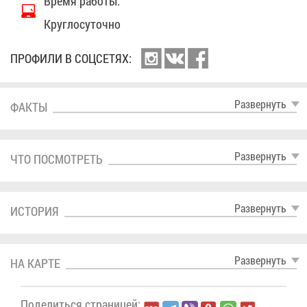
Вре­мя ра­бо­ты:
Круг­ло­су­точ­но
ПРО­ФИ­ЛИ В СОЦ­СЕ­ТЯХ:
Раз­вер­нуть
ФАК­ТЫ
Раз­вер­нуть
ЧТО ПО­СМОТ­РЕТЬ
Раз­вер­нуть
ИС­ТО­РИЯ
Раз­вер­нуть
НА КАР­ТЕ
По­де­лить­ся стра­ни­цей: