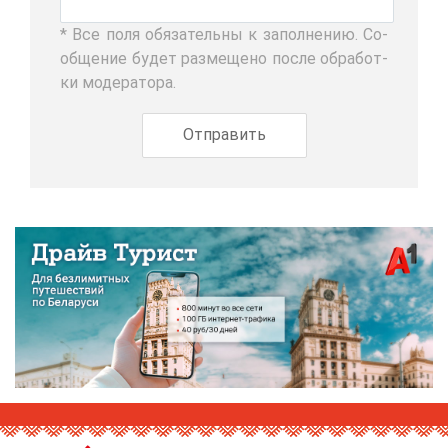
* Все по­ля обя­за­тель­ны к за­пол­не­нию. Со­
об­ще­ние бу­дет раз­ме­ще­но по­сле об­ра­бот­
ки мо­де­ра­то­ра.