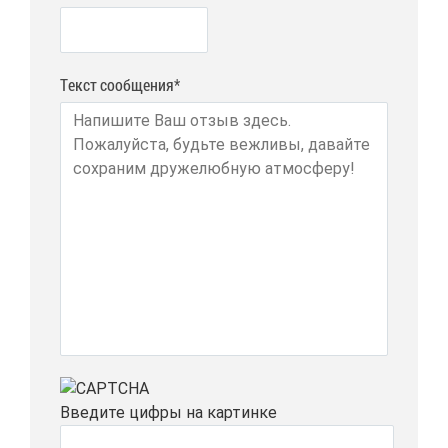
Текст сообщения*
Вве­ди­те циф­ры на кар­тин­ке