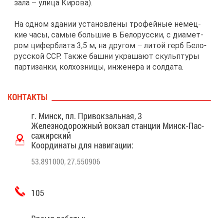
за­ла – ули­ца Ки­ро­ва).
На од­ном зда­нии уста­нов­ле­ны тро­фей­ные немец­
кие ча­сы, са­мые боль­шие в Бе­ло­рус­сии, с диа­мет­
ром ци­фер­бла­та 3,5 м, на дру­гом – ли­той герб Бе­ло­
рус­ской ССР. Та­к­же баш­ни укра­ша­ют скульп­ту­ры
пар­ти­зан­ки, кол­хоз­ни­цы, ин­же­не­ра и сол­да­та.
КОН­ТАК­ТЫ
г. Минск, пл. При­вок­заль­ная, 3
Же­лез­но­до­рож­ный вок­зал стан­ции Минск-Пас­
са­жир­ский
Ко­ор­ди­на­ты для на­ви­га­ции:
53.891000, 27.550906
105