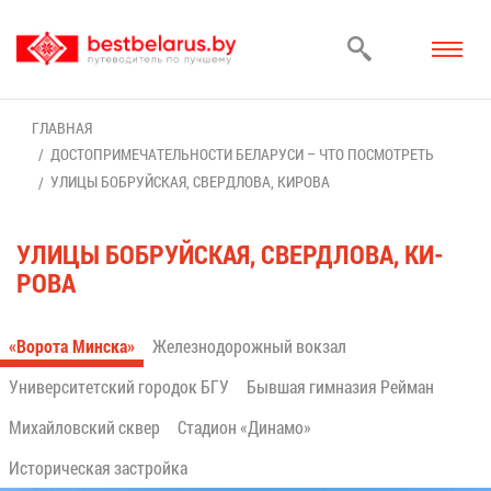
ГЛАВ­НАЯ
ДО­СТО­ПРИ­МЕ­ЧА­ТЕЛЬ­НО­СТИ БЕ­ЛА­РУ­СИ – ЧТО ПО­СМОТ­РЕТЬ
УЛИ­ЦЫ БОБ­РУЙ­СКАЯ, СВЕРД­ЛО­ВА, КИ­РО­ВА
УЛИ­ЦЫ БОБ­РУЙ­СКАЯ, СВЕРД­ЛО­ВА, КИ­
РО­ВА
«Во­ро­та Мин­ска»
Же­лез­но­до­рож­ный вок­зал
Уни­вер­си­тет­ский го­ро­док БГУ
Быв­шая гим­на­зия Рей­ман
Ми­хай­лов­ский сквер
Ста­ди­он «Ди­на­мо»
Ис­то­ри­че­ская за­строй­ка