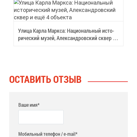
Ули­ца Кар­ла Марк­са: На­ци­о­наль­ный ис­то­
ри­че­ский му­зей, Алек­сан­дров­ский сквер и
ещё 4 объ­ек­та
ОСТА­ВИТЬ ОТ­ЗЫВ
Ваше имя*
Мобильный телефон / e-mail*