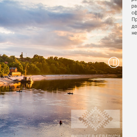
ра
сф
Пр
до
н