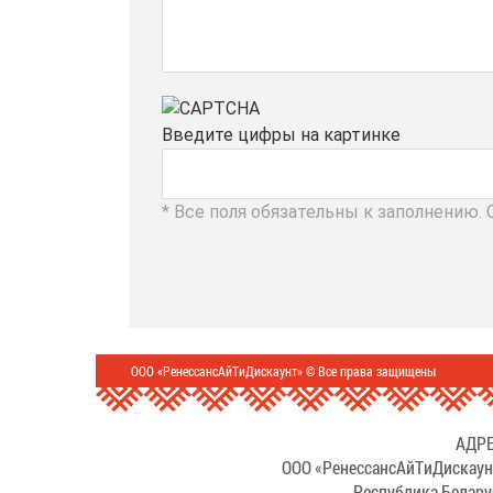
Введите цифры на картинке
* Все поля обязательны к заполнению.
ООО «РенессансАйТиДискаунт» © Все права защищены
АДРЕ
ООО «РенессансАйТиДискаун
Республика Белару