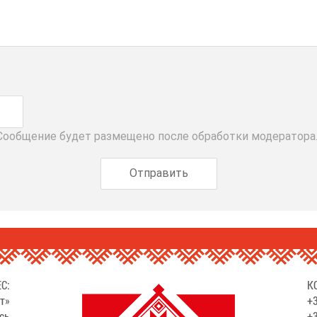
 Сообщение будет размещено после обработки модератора
С:
К
т»
+3
сь
+3