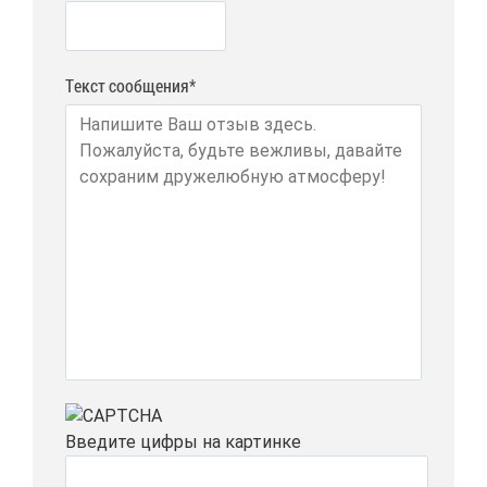
Текст сообщения*
Вве­ди­те циф­ры на кар­тин­ке