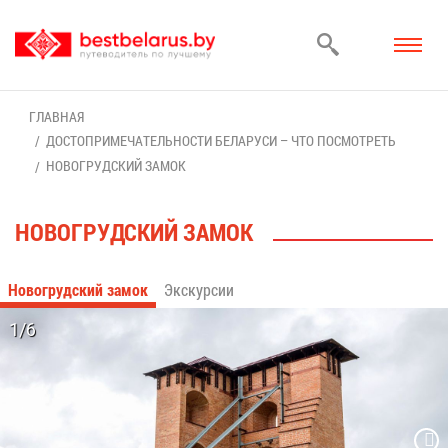
ГЛАВ­НАЯ
ДО­СТО­ПРИ­МЕ­ЧА­ТЕЛЬ­НО­СТИ БЕ­ЛА­РУ­СИ – ЧТО ПО­СМОТ­РЕТЬ
НО­ВО­ГРУД­СКИЙ ЗА­МОК
НО­ВО­ГРУД­СКИЙ ЗА­МОК
Но­во­груд­ский за­мок
Экс­кур­сии
1/6