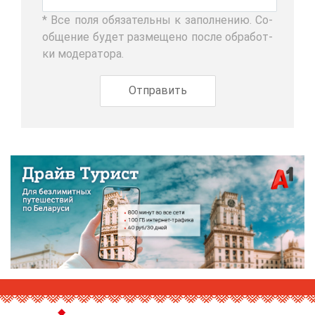
* Все по­ля обя­за­тель­ны к за­пол­не­нию. Со­
об­ще­ние бу­дет раз­ме­ще­но по­сле об­ра­бот­
ки мо­де­ра­то­ра.