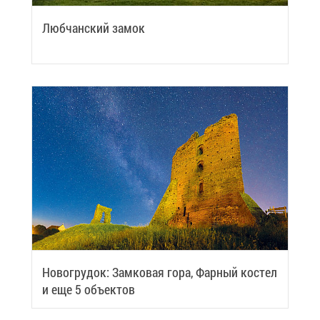
по­не­дель­ни­ка. Вход­ной би­лет на тот мо­мент
сто­ил все­го 1 30 BYN.
Люб­чан­ский за­мок
Фо­то: strada.by
Но­во­гру­док: Зам­ко­вая го­ра, Фар­ный ко­стел
и еще 5 объ­ек­тов