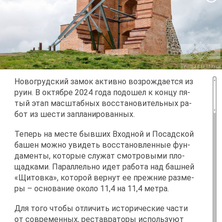
Но­во­груд­ский за­мок ак­тив­но воз­рож­да­ет­ся из
ру­ин. В ок­тяб­ре 2024 го­да по­до­шел к кон­цу пя­
тый этап мас­штаб­ных вос­ста­но­ви­тель­ных ра­
бот из ше­сти за­пла­ни­ро­ван­ных.
Те­перь на ме­сте быв­ших Вход­ной и По­сад­ской
ба­шен мож­но уви­деть вос­ста­нов­лен­ные фун­
да­мен­ты, ко­то­рые слу­жат смот­ро­вы­ми пло­
щад­ка­ми. Па­рал­лель­но идет ра­бо­та над баш­ней
«Щи­тов­ка», ко­то­рой вер­нут ее преж­ние раз­ме­
ры – ос­но­ва­ние око­ло 11,4 на 11,4 мет­ра.
Для то­го что­бы от­ли­чить ис­то­ри­че­ские ча­сти
от со­вре­мен­ных, ре­став­ра­то­ры ис­поль­зу­ют