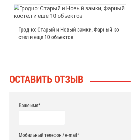
Грод­но: Ста­рый и Но­вый зам­ки, Фар­ный ко­
стёл и ещё 10 объ­ек­тов
ОСТА­ВИТЬ ОТ­ЗЫВ
Ваше имя*
Мобильный телефон / e-mail*