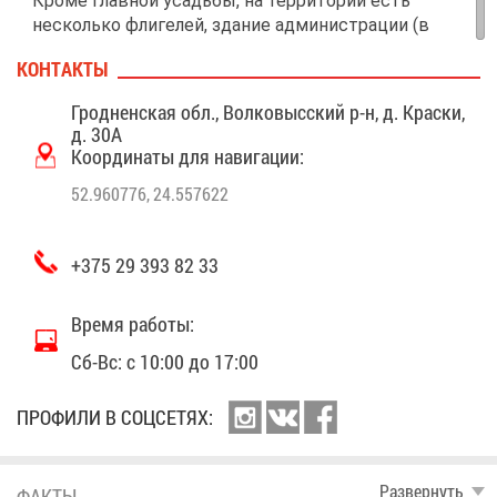
Кро­ме глав­ной усадь­бы, на тер­ри­то­рии есть
несколь­ко фли­ге­лей, зда­ние ад­ми­ни­стра­ции (в
бу­ду­щем здесь от­кро­ют кас­су), от­дель­но сто­я­
КОН­ТАК­ТЫ
щая ба­ня и неболь­шой до­мик, ко­то­рый пла­ни­ру­
ют пре­вра­тить в оран­же­рею.
Грод­нен­ская обл., Вол­ко­выс­ский р-н, д. Крас­ки,
д. 30А
Ко­ор­ди­на­ты для на­ви­га­ции:
52.960776, 24.557622
+375 29 393 82 33
Вре­мя ра­бо­ты:
Сб-Вс: с 10:00 до 17:00
ПРО­ФИ­ЛИ В СОЦ­СЕ­ТЯХ:
Раз­вер­нуть
ФАК­ТЫ