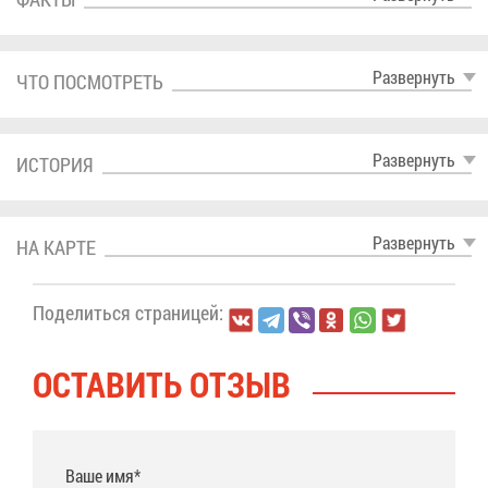
Раз­вер­нуть
ЧТО ПО­СМОТ­РЕТЬ
Раз­вер­нуть
ИС­ТО­РИЯ
Раз­вер­нуть
НА КАР­ТЕ
По­де­лить­ся стра­ни­цей:
ОСТА­ВИТЬ ОТ­ЗЫВ
Ваше имя*