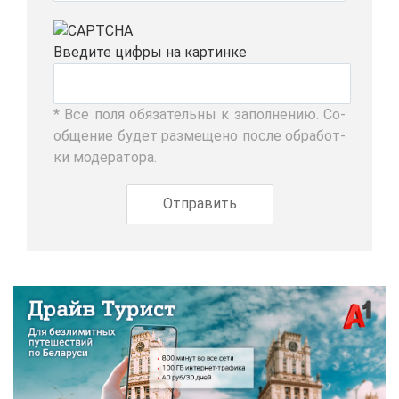
Вве­ди­те циф­ры на кар­тин­ке
* Все по­ля обя­за­тель­ны к за­пол­не­нию. Со­
об­ще­ние бу­дет раз­ме­ще­но по­сле об­ра­бот­
ки мо­де­ра­то­ра.