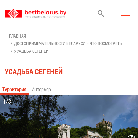
ГЛАВ­НАЯ
ДО­СТО­ПРИ­МЕ­ЧА­ТЕЛЬ­НО­СТИ БЕ­ЛА­РУ­СИ – ЧТО ПО­СМОТ­РЕТЬ
УСАДЬ­БА СЕ­ГЕ­НЕЙ
УСАДЬ­БА СЕ­ГЕ­НЕЙ
Тер­ри­то­рия
Ин­те­рьер
1/3