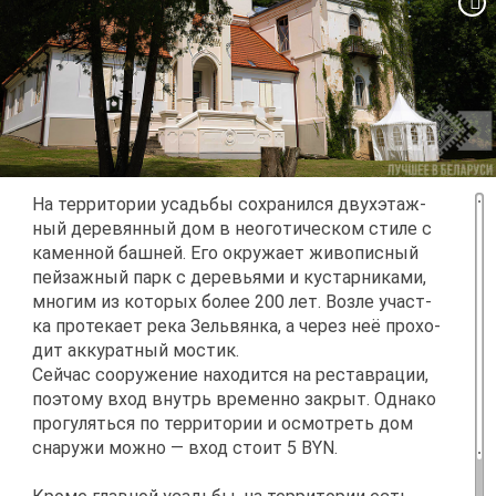
На тер­ри­то­рии усадь­бы со­хра­нил­ся двух­этаж­
ный де­ре­вян­ный дом в неого­ти­че­ском сти­ле с
ка­мен­ной баш­ней. Его окру­жа­ет жи­во­пис­ный
пей­заж­ный парк с де­ре­вья­ми и ку­стар­ни­ка­ми,
мно­гим из ко­то­рых бо­лее 200 лет. Воз­ле участ­
ка про­те­ка­ет ре­ка Зельвян­ка, а че­рез неё про­хо­
дит ак­ку­рат­ный мо­стик.
Сей­час со­ору­же­ние на­хо­дит­ся на ре­став­ра­ции,
по­это­му вход внутрь вре­мен­но за­крыт. Од­на­ко
про­гу­лять­ся по тер­ри­то­рии и осмот­реть дом
сна­ру­жи мож­но — вход сто­ит 5 BYN.