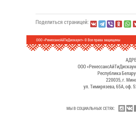
Поделиться страницей:
ООО «РенессансАйТиДискаунт» © Все права защищены
АДРЕ
ООО «РенессансАйТиДискаун
Республика Белару
220035, г. Мин
ул. Тимирязева, 65А, оф. 
МЫ В СОЦИАЛЬНЫХ СЕТЯХ: