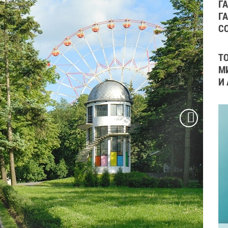
Г
Г
С
Т
М
И