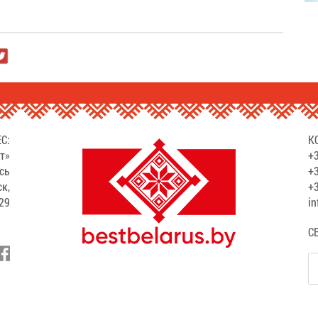
С:
К
т»
+3
сь
+3
ск,
+3
529
in
С