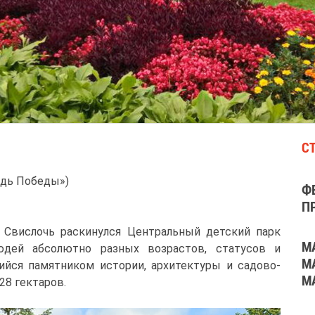
С
ощадь Победы»)
Ф
П
 Свислочь раскинулся Центральный детский парк
М
юдей абсолютно разных возрастов, статусов и
М
ийся памятником истории, архитектуры и садово-
М
28 гектаров.