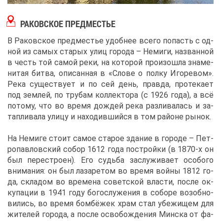
РА­КОВ­СКОЕ ПРЕД­МЕ­СТЬЕ
В Ра­ков­ское пред­ме­стье удоб­нее все­го по­пасть с од­
ной из са­мых ста­рых улиц го­ро­да – Неми­ги, на­зван­ной
в честь той са­мой ре­ки, на ко­то­рой про­изо­шла зна­ме­
ни­тая бит­ва, опи­сан­ная в «Сло­ве о пол­ку Иго­ре­вом».
Ре­ка су­ще­ству­ет и по сей день, прав­да, про­те­ка­ет
под зем­лей, по тру­бам кол­лек­то­ра (с 1926 го­да), а всё
по­то­му, что во вре­мя до­ждей ре­ка раз­ли­ва­лась и за­
тап­ли­ва­ла ули­цу и на­хо­див­ший­ся в том рай­оне ры­нок.
На Неми­ге сто­ит са­мое ста­рое зда­ние в го­ро­де – Пет­
ро­пав­лов­ский со­бор 1612 го­да по­строй­ки (в 1870-х он
был пе­ре­стро­ен). Его судь­ба за­слу­жи­ва­ет осо­бо­го
вни­ма­ния: он был ла­за­ре­том во вре­мя вой­ны 1812 го­
да, скла­дом во вре­ме­на со­вет­ской вла­сти, по­сле ок­
ку­па­ции в 1941 го­ду бо­го­слу­же­ния в со­бо­ре воз­об­но­
ви­лись, во вре­мя бом­бё­жек храм стал убе­жи­щем для
жи­те­лей го­ро­да, а по­сле осво­бож­де­ния Мин­ска от фа­