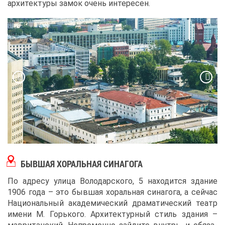
ар­хи­тек­ту­ры за­мок очень ин­те­ре­сен.
БЫВ­ШАЯ ХО­РАЛЬ­НАЯ СИ­НА­ГО­ГА
По ад­ре­су ули­ца Во­ло­дар­ско­го, 5 на­хо­дит­ся зда­ние
1906 го­да – это быв­шая хо­раль­ная си­на­го­га, а сей­час
На­ци­о­наль­ный ака­де­ми­че­ский дра­ма­ти­че­ский те­атр
име­ни М. Горь­ко­го. Ар­хи­тек­тур­ный стиль зда­ния –