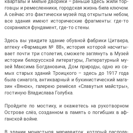
квар­та­лы и ми­лые дво­ри­ки – рань­ше здесь жи­ли тор­
гов­цы и ре­мес­лен­ни­ки, го­род­ская жизнь би­ла клю­чом.
А сей­час это фак­ти­че­ски му­зей под от­кры­тым небом,
все зда­ния име­ют ис­то­ри­че­ские фраг­мен­ты: где-то
со­хра­нил­ся фун­да­мент, где-то сте­ны.
Здесь вы уви­ди­те зда­ние обув­ной фаб­ри­ки Цит­ве­ра,
ап­те­ку «Фар­ма­ция № 88», ис­то­рия ко­то­рой на­счи­ты­
ва­ет по­чти три сто­ле­тия, смо­же­те за­гля­нуть в Му­зей
ис­то­рии бе­ло­рус­ской ли­те­ра­ту­ры, Ли­те­ра­тур­ный му­
зей Мак­си­ма Бог­да­но­ви­ча, Дом при­ро­ды, од­но из са­
мых ста­рых зда­ний Тро­иц­ко­го – здесь до 1917 го­да
бы­ла си­на­го­га, ан­ти­квар­ный и бу­ки­ни­сти­че­ский ма­га­
зин «Вя­нок», га­ле­рею ре­мё­сел «Сла­ву­тыя май­ст­ры»,
го­сти­ную Вла­ди­сла­ва Го­луб­ка.
Прой­ди­те по мо­сти­ку, и ока­же­тесь на ру­ко­твор­ном
Ост­ро­ве слёз, со­здан­ном в па­мять о по­гиб­ших в аф­
ган­ской войне.
В зда­нии мо­на­сты­ря ма­ри­а­ви­ток, ко­то­рый рас­по­ла­