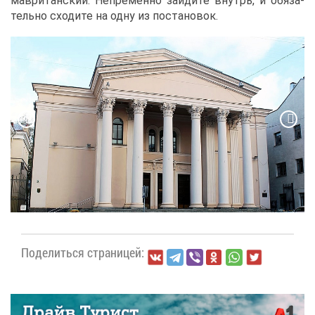
мав­ри­тан­ский. Непре­мен­но зай­ди­те внутрь, и обя­за­
тель­но схо­ди­те на од­ну из по­ста­но­вок.
По­де­лить­ся стра­ни­цей: