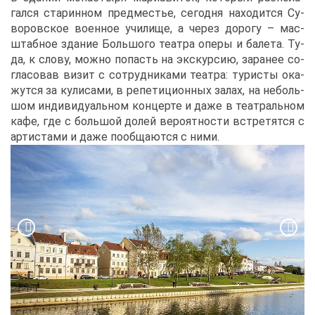
гал­ся ста­рин­ном пред­ме­стье, се­год­ня на­хо­дит­ся Су­
во­ров­ское во­ен­ное учи­ли­ще, а че­рез до­ро­гу – мас­
штаб­ное зда­ние Боль­шо­го те­ат­ра опе­ры и ба­ле­та. Ту­
да, к сло­ву, мож­но по­пасть на экс­кур­сию, за­ра­нее со­
гла­со­вав ви­зит с со­труд­ни­ка­ми те­ат­ра: ту­ри­сты ока­
жут­ся за ку­ли­са­ми, в ре­пе­ти­ци­он­ных за­лах, на неболь­
шом ин­ди­ви­ду­аль­ном кон­цер­те и да­же в те­ат­раль­ном
ка­фе, где с боль­шой до­лей ве­ро­ят­но­сти встре­тят­ся с
ар­ти­ста­ми и да­же по­об­ща­ют­ся с ни­ми.