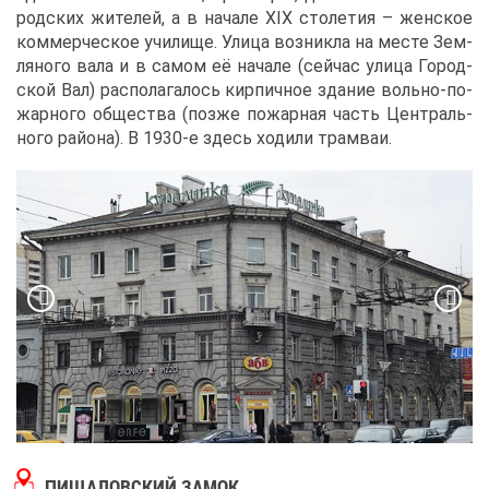
род­ских жи­те­лей, а в на­ча­ле XIX сто­ле­тия – жен­ское
ком­мер­че­ское учи­ли­ще. Ули­ца воз­ник­ла на ме­сте Зем­
ля­но­го ва­ла и в са­мом её на­ча­ле (сей­час ули­ца Го­род­
ской Вал) рас­по­ла­га­лось кир­пич­ное зда­ние воль­но-по­
жар­но­го об­ще­ства (поз­же по­жар­ная часть Цен­траль­
но­го рай­о­на). В 1930-е здесь хо­ди­ли трам­ваи.
ПИ­ЩА­ЛОВ­СКИЙ ЗА­МОК