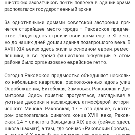
шист­ских за­хват­чи­ков по­чти пол­ве­ка в зда­нии хра­ма
рас­по­ла­гал­ся го­су­дар­ствен­ный ар­хив.
За од­но­тип­ны­ми до­ма­ми со­вет­ской за­строй­ки пря­
чет­ся ста­рей­шее ме­сто го­ро­да – Ра­ков­ское пред­ме­
стье. Лю­ди здесь стро­и­ли свои до­ма ещё в XI ве­ке,
но до на­ших дней до­шли зда­ния по­за­про­шло­го ве­ка. В
XVIII-XIX ве­ках здесь жи­ли в ос­нов­ном евреи, ре­мес­
лен­ни­ки, а во вре­мя фа­шист­кой ок­ку­па­ции в этом
рай­оне бы­ло ор­га­ни­зо­ва­но ев­рей­ское гет­то.
Се­год­ня Ра­ков­ское пред­ме­стье объ­еди­ня­ет несколь­
ко неболь­ших квар­та­лов, рас­по­ло­жен­ных вдоль улиц
Осво­бож­де­ния, Ви­теб­ская, Зам­ко­вая, Ра­ков­ская и Ди­
мит­ро­ва. Здесь при­ят­но про­гу­лять­ся, за­гля­ды­вая в
уют­ные дво­ри­ки и на­сла­жда­ясь ат­мо­сфе­рой ис­то­ри­
че­ско­го Мин­ска. Ра­ков­ская, 17 – это зда­ние, в ко­то­
ром рас­по­ла­га­лась си­на­го­га кон­ца XVIII ве­ка, Ра­ков­
ская, 24 – си­на­го­га Зальц­ма­на ХIХ ве­ка (сей­час здесь
шко­ла шах­мат), а там, где сей­час «Ра­ков­ский бро­вар»,