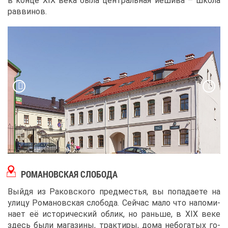
в кон­це XIX ве­ка бы­ла цен­траль­ная ие­ши­ва – шко­ла
рав­ви­нов.
РО­МА­НОВ­СКАЯ СЛО­БО­ДА
Вый­дя из Ра­ков­ско­го пред­ме­стья, вы по­па­да­е­те на
ули­цу Ро­ма­нов­ская сло­бо­да. Сей­час ма­ло что на­по­ми­
на­ет её ис­то­ри­че­ский об­лик, но рань­ше, в XIX ве­ке
здесь бы­ли ма­га­зи­ны, трак­ти­ры, до­ма небо­га­тых го­