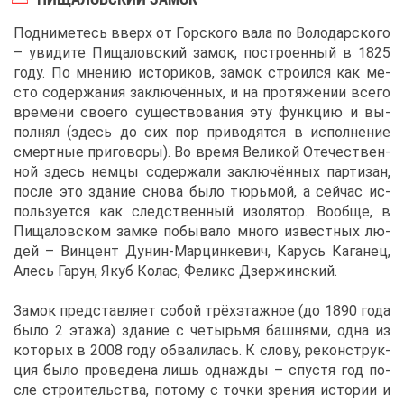
Под­ни­ме­тесь вверх от Гор­ско­го ва­ла по Во­ло­дар­ско­го
– уви­ди­те Пи­ща­лов­ский за­мок, по­стро­ен­ный в 1825
го­ду. По мне­нию ис­то­ри­ков, за­мок стро­ил­ся как ме­
сто со­дер­жа­ния за­клю­чён­ных, и на про­тя­же­нии все­го
вре­ме­ни сво­е­го су­ще­ство­ва­ния эту функ­цию и вы­
пол­нял (здесь до сих пор при­во­дят­ся в ис­пол­не­ние
смерт­ные при­го­во­ры). Во вре­мя Ве­ли­кой Оте­че­ствен­
ной здесь нем­цы со­дер­жа­ли за­клю­чён­ных пар­ти­зан,
по­сле это зда­ние сно­ва бы­ло тюрь­мой, а сей­час ис­
поль­зу­ет­ся как след­ствен­ный изо­ля­тор. Во­об­ще, в
Пи­ща­лов­ском зам­ке по­бы­ва­ло мно­го из­вест­ных лю­
дей – Вин­цент Ду­нин-Мар­цин­ке­вич, Ка­русь Ка­га­нец,
Алесь Га­рун, Якуб Ко­лас, Фе­ликс Дзер­жин­ский.
За­мок пред­став­ля­ет со­бой трёх­этаж­ное (до 1890 го­да
бы­ло 2 эта­жа) зда­ние с че­тырь­мя баш­ня­ми, од­на из
ко­то­рых в 2008 го­ду об­ва­ли­лась. К сло­ву, ре­кон­струк­
ция бы­ло про­ве­де­на лишь од­на­ж­ды – спу­стя год по­
сле стро­и­тель­ства, по­то­му с точ­ки зре­ния ис­то­рии и