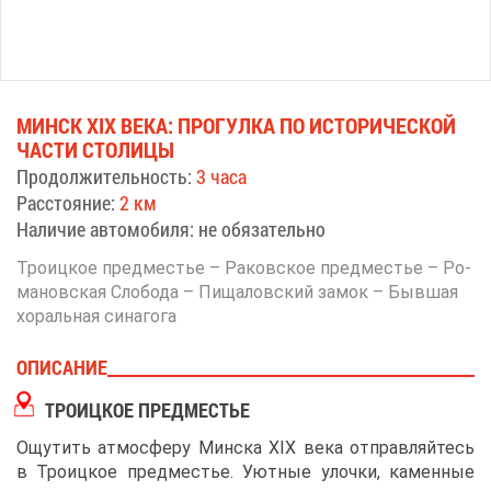
МИНСК XIX ВЕ­КА: ПРО­ГУЛ­КА ПО ИС­ТО­РИ­ЧЕ­СКОЙ
ЧА­СТИ СТО­ЛИ­ЦЫ
Про­дол­жи­тель­ность:
3 ча­са
Рас­сто­я­ние:
2 км
На­ли­чие ав­то­мо­би­ля: не обя­за­тель­но
Тро­иц­кое пред­ме­стье – Ра­ков­ское пред­ме­стье – Ро­
ма­нов­ская Сло­бо­да – Пи­ща­лов­ский за­мок – Быв­шая
хо­раль­ная си­на­го­га
ОПИ­СА­НИЕ
ТРО­ИЦ­КОЕ ПРЕД­МЕ­СТЬЕ
Ощу­тить ат­мо­сфе­ру Мин­ска XIX ве­ка от­прав­ляй­тесь
в Тро­иц­кое пред­ме­стье. Уют­ные улоч­ки, ка­мен­ные