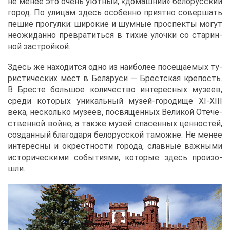
не ме­нее это очень уют­ный, «до­маш­ний» бе­ло­рус­ский
го­род. По ули­цам здесь осо­бен­но при­ят­но со­вер­шать
пе­шие про­гул­ки: ши­ро­кие и шум­ные про­спек­ты мо­гут
неожи­дан­но пре­вра­тить­ся в ти­хие улоч­ки со ста­рин­
ной за­строй­кой.
Здесь же на­хо­дит­ся од­но из наи­бо­лее по­се­ща­е­мых ту­
ри­сти­че­ских мест в Бе­ла­ру­си ― Брест­ская кре­пость.
В Бре­сте боль­шое ко­ли­че­ство ин­те­рес­ных му­зеев,
сре­ди ко­то­рых уни­каль­ный му­зей-го­ро­ди­ще XI-XIII
ве­ка, несколь­ко му­зеев, по­свя­щен­ных Ве­ли­кой Оте­че­
ствен­ной войне, а та­к­же му­зей спа­сен­ных цен­но­стей,
со­здан­ный бла­го­да­ря бе­ло­рус­ской та­можне. Не ме­нее
ин­те­рес­ны и окрест­но­сти го­ро­да, слав­ные важ­ны­ми
ис­то­ри­че­ски­ми со­бы­ти­я­ми, ко­то­рые здесь про­изо­
шли.