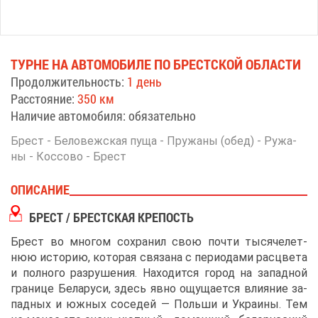
ТУРНЕ НА АВ­ТО­МО­БИ­ЛЕ ПО БРЕСТ­СКОЙ ОБ­ЛА­СТИ
Про­дол­жи­тель­ность:
1 день
Рас­сто­я­ние:
350 км
На­ли­чие ав­то­мо­би­ля: обя­за­тель­но
Брест - Бе­ло­веж­ская пу­ща - Пру­жа­ны (обед) - Ру­жа­
ны - Кос­со­во - Брест
ОПИ­СА­НИЕ
БРЕСТ / БРЕСТ­СКАЯ КРЕ­ПОСТЬ
Брест во мно­гом со­хра­нил свою по­чти ты­ся­че­лет­
нюю ис­то­рию, ко­то­рая свя­за­на с пе­ри­о­да­ми рас­цве­та
и пол­но­го раз­ру­ше­ния. На­хо­дит­ся го­род на за­пад­ной
гра­ни­це Бе­ла­ру­си, здесь яв­но ощу­ща­ет­ся вли­я­ние за­
пад­ных и юж­ных со­се­дей ― Поль­ши и Укра­и­ны. Тем