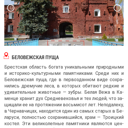
БЕ­ЛО­ВЕЖ­СКАЯ ПУ­ЩА
Брест­ская об­ласть бо­га­та уни­каль­ны­ми при­род­ны­ми
и ис­то­ри­ко-куль­тур­ны­ми па­мят­ни­ка­ми. Сре­ди них и
Бе­ло­веж­ская пу­ща, где в пер­во­здан­ном ви­де со­хра­
ни­лись дре­му­чие ле­са, в ко­то­рых оби­та­ют ред­кие и
уди­ви­тель­ные жи­вот­ные ― зуб­ры. Бе­лая Ве­жа в Ка­
мен­це хра­нит дух Сред­не­ве­ко­вья и тех лю­дей, что за­
щи­ща­ли ее на про­тя­же­нии вось­ми­сот лет. Непо­да­ле­ку,
в Чер­нав­чи­цах, на­хо­дит­ся один из са­мых ста­рых в Бе­
ла­ру­си, пол­но­стью со­хра­нив­ший­ся, храм ― Тро­иц­кий
ко­стел. Эти ве­ли­ко­леп­ные па­мят­ни­ки яв­ля­ют­ся цен­