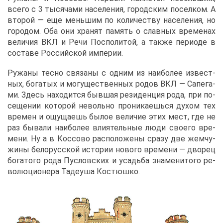
все­го с 3 ты­ся­ча­ми на­се­ле­ния, го­род­ским по­сел­ком. А
вто­рой ― еще мень­шим по ко­ли­че­ству на­се­ле­ния, но
го­ро­дом. Оба они хра­нят па­мять о слав­ных вре­ме­нах
ве­ли­чия ВКЛ и Ре­чи Поспо­ли­той, а та­к­же пе­ри­о­де в
со­ста­ве Рос­сий­ской им­пе­рии.
Ру­жа­ны тес­но свя­за­ны с од­ним из наи­бо­лее из­вест­
ных, бо­га­тых и мо­гу­ще­ствен­ных ро­дов ВКЛ ― Са­пе­га­
ми. Здесь на­хо­дит­ся быв­шая ре­зи­ден­ция ро­да, при по­
се­ще­нии ко­то­рой неволь­но про­ни­ка­ешь­ся ду­хом тех
вре­мен и ощу­ща­ешь бы­лое ве­ли­чие этих мест, где не
раз бы­ва­ли наи­бо­лее вли­я­тель­ные лю­ди сво­е­го вре­
ме­ни. Ну а в Кос­со­во рас­по­ло­же­ны сра­зу две жем­чу­
жи­ны бе­ло­рус­ской ис­то­рии но­во­го вре­ме­ни ― дво­рец
бо­га­то­го ро­да Пуслов­ских и усадь­ба зна­ме­ни­то­го ре­
во­лю­ци­о­не­ра Та­де­уша Ко­стюш­ко.