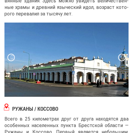
вян­ные зда­ния. Здесь мож­но уви­деть ве­ли­че­ствен­
ные хра­мы и древ­ний язы­че­ский идол, воз­раст ко­то­
ро­го пе­ре­ва­лил за ты­ся­чу лет.
РУ­ЖА­НЫ / КОС­СО­ВО
Все­го в 25 ки­ло­мет­рах друг от дру­га на­хо­дят­ся два
осо­бен­ных на­се­лен­ных пунк­та Брест­ской об­ла­сти ―
Ру­жа­ны и Кос­со­во. Пер­вый яв­ля­ет­ся неболь­шим,