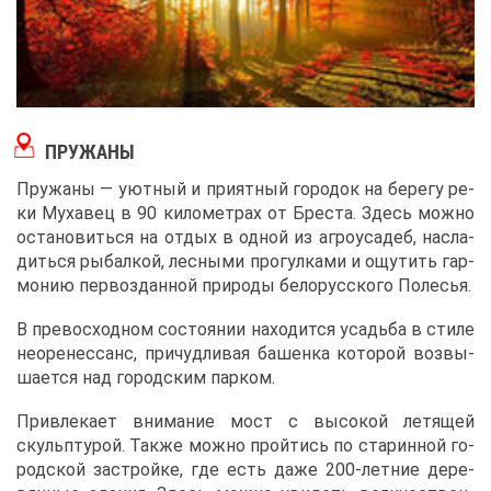
ПРУ­ЖА­НЫ
Пру­жа­ны ― уют­ный и при­ят­ный го­ро­док на бе­ре­гу ре­
ки Му­ха­вец в 90 ки­ло­мет­рах от Бре­ста. Здесь мож­но
оста­но­вить­ся на от­дых в од­ной из аг­ро­уса­деб, на­сла­
дить­ся ры­бал­кой, лес­ны­ми про­гул­ка­ми и ощу­тить гар­
мо­нию пер­во­здан­ной при­ро­ды бе­ло­рус­ско­го По­ле­сья.
В пре­вос­ход­ном со­сто­я­нии на­хо­дит­ся усадь­ба в сти­ле
нео­ре­нес­санс, при­чуд­ли­вая ба­шен­ка ко­то­рой воз­вы­
ша­ет­ся над го­род­ским пар­ком.
При­вле­ка­ет вни­ма­ние мост с вы­со­кой ле­тя­щей
скульп­ту­рой. Та­к­же мож­но прой­тись по ста­рин­ной го­
род­ской за­строй­ке, где есть да­же 200-лет­ние де­ре­