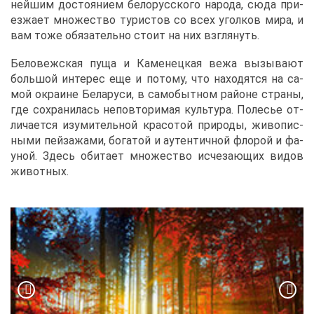
ней­шим до­сто­я­ни­ем бе­ло­рус­ско­го на­ро­да, сю­да при­
ез­жа­ет мно­же­ство ту­ри­стов со всех угол­ков ми­ра, и
вам то­же обя­за­тель­но сто­ит на них взгля­нуть.
Бе­ло­веж­ская пу­ща и Ка­ме­нец­кая ве­жа вы­зы­ва­ют
боль­шой ин­те­рес еще и по­то­му, что на­хо­дят­ся на са­
мой окра­ине Бе­ла­ру­си, в са­мо­быт­ном рай­оне стра­ны,
где со­хра­ни­лась непо­вто­ри­мая куль­ту­ра. По­ле­сье от­
ли­ча­ет­ся изу­ми­тель­ной кра­со­той при­ро­ды, жи­во­пис­
ны­ми пей­за­жа­ми, бо­га­той и аутен­тич­ной фло­рой и фа­
у­ной. Здесь оби­та­ет мно­же­ство ис­че­за­ю­щих ви­дов
жи­вот­ных.