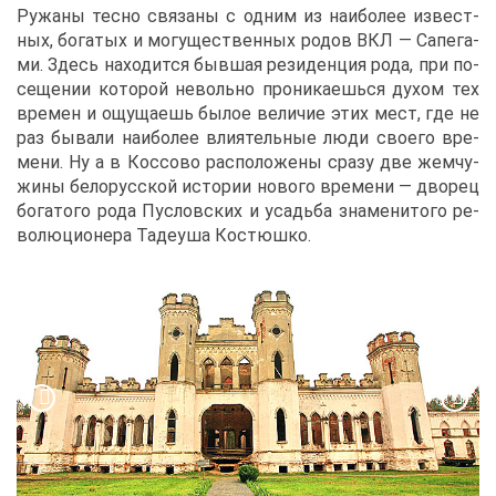
Ру­жа­ны тес­но свя­за­ны с од­ним из наи­бо­лее из­вест­
ных, бо­га­тых и мо­гу­ще­ствен­ных ро­дов ВКЛ ― Са­пе­га­
ми. Здесь на­хо­дит­ся быв­шая ре­зи­ден­ция ро­да, при по­
се­ще­нии ко­то­рой неволь­но про­ни­ка­ешь­ся ду­хом тех
вре­мен и ощу­ща­ешь бы­лое ве­ли­чие этих мест, где не
раз бы­ва­ли наи­бо­лее вли­я­тель­ные лю­ди сво­е­го вре­
ме­ни. Ну а в Кос­со­во рас­по­ло­же­ны сра­зу две жем­чу­
жи­ны бе­ло­рус­ской ис­то­рии но­во­го вре­ме­ни ― дво­рец
бо­га­то­го ро­да Пуслов­ских и усадь­ба зна­ме­ни­то­го ре­
во­лю­ци­о­не­ра Та­де­уша Ко­стюш­ко.