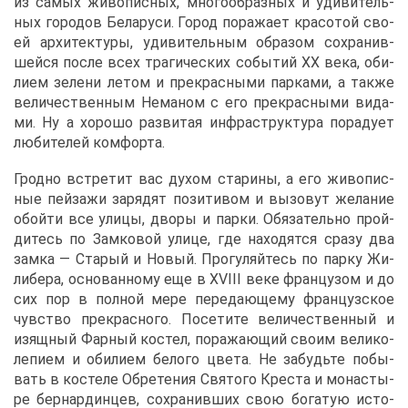
из са­мых жи­во­пис­ных, мно­го­об­раз­ных и уди­ви­тель­
ных го­ро­дов Бе­ла­ру­си. Го­род по­ра­жа­ет кра­со­той сво­
ей ар­хи­тек­ту­ры, уди­ви­тель­ным об­ра­зом со­хра­нив­
шей­ся по­сле всех тра­ги­че­ских со­бы­тий XX ве­ка, оби­
ли­ем зе­ле­ни ле­том и пре­крас­ны­ми пар­ка­ми, а та­к­же
ве­ли­че­ствен­ным Нема­ном с его пре­крас­ны­ми ви­да­
ми. Ну а хо­ро­шо раз­ви­тая ин­фра­струк­ту­ра по­ра­ду­ет
лю­би­те­лей ком­фор­та.
Грод­но встре­тит вас ду­хом ста­ри­ны, а его жи­во­пис­
ные пей­за­жи за­ря­дят по­зи­ти­вом и вы­зо­вут же­ла­ние
обой­ти все ули­цы, дво­ры и пар­ки. Обя­за­тель­но прой­
ди­тесь по Зам­ко­вой ули­це, где на­хо­дят­ся сра­зу два
зам­ка ― Ста­рый и Но­вый. Про­гу­ляй­тесь по пар­ку Жи­
ли­бе­ра, ос­но­ван­но­му еще в XVIII ве­ке фран­цу­зом и до
сих пор в пол­ной ме­ре пе­ре­да­ю­ще­му фран­цуз­ское
чув­ство пре­крас­но­го. По­се­ти­те ве­ли­че­ствен­ный и
изящ­ный Фар­ный ко­стел, по­ра­жа­ю­щий сво­им ве­ли­ко­
ле­пи­ем и оби­ли­ем бе­ло­го цве­та. Не за­будь­те по­бы­
вать в ко­сте­ле Об­ре­те­ния Свя­то­го Кре­ста и мо­на­сты­
ре бер­нар­дин­цев, со­хра­нив­ших свою бо­га­тую ис­то­