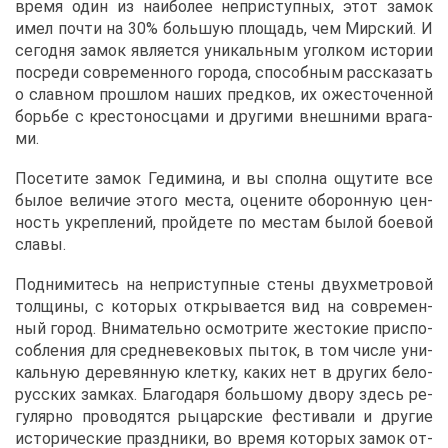
вре­мя один из наи­бо­лее непри­ступ­ных, этот за­мок
имел по­чти на 30% боль­шую пло­щадь, чем Мир­ский. И
се­год­ня за­мок яв­ля­ет­ся уни­каль­ным угол­ком ис­то­рии
по­сре­ди со­вре­мен­но­го го­ро­да, спо­соб­ным рас­ска­зать
о слав­ном про­шлом на­ших пред­ков, их оже­сто­чен­ной
борь­бе с кре­сто­нос­ца­ми и дру­ги­ми внеш­ни­ми вра­га­
ми.
По­се­ти­те за­мок Ге­ди­ми­на, и вы спол­на ощу­ти­те все
бы­лое ве­ли­чие это­го ме­ста, оце­ни­те обо­рон­ную цен­
ность укреп­ле­ний, прой­де­те по ме­стам бы­лой бо­е­вой
сла­вы.
Под­ни­ми­тесь на непри­ступ­ные сте­ны двух­мет­ро­вой
тол­щи­ны, с ко­то­рых от­кры­ва­ет­ся вид на со­вре­мен­
ный го­род. Вни­ма­тель­но осмот­ри­те же­сто­кие при­спо­
соб­ле­ния для сред­не­ве­ко­вых пы­ток, в том чис­ле уни­
каль­ную де­ре­вян­ную клет­ку, ка­ких нет в дру­гих бе­ло­
рус­ских зам­ках. Бла­го­да­ря боль­шо­му дво­ру здесь ре­
гу­ляр­но про­во­дят­ся ры­цар­ские фе­сти­ва­ли и дру­гие
ис­то­ри­че­ские празд­ни­ки, во вре­мя ко­то­рых за­мок от­