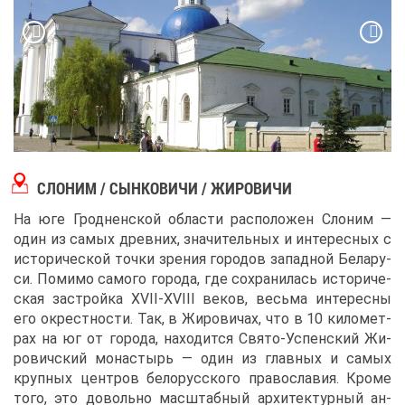
СЛО­НИМ / СЫН­КО­ВИ­ЧИ / ЖИ­РО­ВИ­ЧИ
На юге Грод­нен­ской об­ла­сти рас­по­ло­жен Сло­ним ―
один из са­мых древ­них, зна­чи­тель­ных и ин­те­рес­ных с
ис­то­ри­че­ской точ­ки зре­ния го­ро­дов за­пад­ной Бе­ла­ру­
си. По­ми­мо са­мо­го го­ро­да, где со­хра­ни­лась ис­то­ри­че­
ская за­строй­ка XVII-XVIII ве­ков, весь­ма ин­те­рес­ны
его окрест­но­сти. Так, в Жи­ро­ви­чах, что в 10 ки­ло­мет­
рах на юг от го­ро­да, на­хо­дит­ся Свя­то-Успен­ский Жи­
ро­вич­ский мо­на­стырь ― один из глав­ных и са­мых
круп­ных цен­тров бе­ло­рус­ско­го пра­во­сла­вия. Кро­ме
то­го, это до­воль­но мас­штаб­ный ар­хи­тек­тур­ный ан­