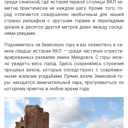
сре­ди си­не­окой, где ис­то­рия пер­вой сто­ли­цы ВКЛ за­
мет­на прак­ти­че­ски на каж­дом ша­гу. Кро­ме то­го, го­
род от­ли­ча­ет­ся со­вер­шен­но необыч­ным для на­шей
стра­ны ре­лье­фом с кру­ты­ми го­ра­ми и пе­ре­па­да­ми
уров­ня в де­ся­ток-дру­гой мет­ров да­же меж­ду со­сед­
ни­ми ули­ца­ми.
Под­ни­ми­тесь на Зам­ко­вую го­ру и вы ока­же­тесь в са­
мом серд­це ис­то­рии ВКЛ ― сре­ди ча­стич­но от­ре­ста­
ври­ро­ван­ных раз­ва­лин зам­ка Мин­дов­га. С го­ры мож­
но уви­деть весь го­род. Здесь со­хра­ни­лись стро­е­ния
про­шлых ве­ков, ко­то­рые со­сед­ству­ют с со­вре­мен­
ны­ми жи­лы­ми усадь­ба­ми. Пря­мо воз­ле Зам­ко­вой го­
ры на­хо­дит­ся за­ме­ча­тель­ный парк, про­гу­ли­вать­ся по
ко­то­ро­му при­ят­но в лю­бое вре­мя го­да.