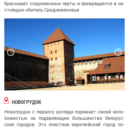
бра­сы­ва­ет со­вре­мен­ные чер­ты и пре­вра­ща­ет­ся в на­
сто­я­щую оби­тель Сред­не­ве­ко­вья.
НО­ВО­ГРУ­ДОК
Но­во­гру­док с пер­во­го взгля­да по­ра­жа­ет сво­ей непо­
хо­же­стью на по­дав­ля­ю­щее боль­шин­ство бе­ло­рус­
ских го­ро­дов. Это по­и­стине ев­ро­пей­ский го­род по­