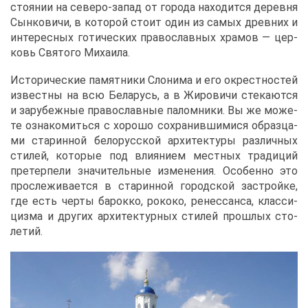
сто­я­нии на се­ве­ро-за­пад от го­ро­да на­хо­дит­ся де­рев­ня
Сын­ко­ви­чи, в ко­то­рой сто­ит один из са­мых древ­них и
ин­те­рес­ных го­ти­че­ских пра­во­слав­ных хра­мов ― цер­
ковь Свя­то­го Ми­ха­и­ла.
Ис­то­ри­че­ские па­мят­ни­ки Сло­ни­ма и его окрест­но­стей
из­вест­ны на всю Бе­ла­русь, а в Жи­ро­ви­чи сте­ка­ют­ся
и за­ру­беж­ные пра­во­слав­ные па­лом­ни­ки. Вы же мо­же­
те озна­ко­мить­ся с хо­ро­шо со­хра­нив­ши­ми­ся об­раз­ца­
ми ста­рин­ной бе­ло­рус­ской ар­хи­тек­ту­ры раз­лич­ных
сти­лей, ко­то­рые под вли­я­ни­ем мест­ных тра­ди­ций
пре­тер­пе­ли зна­чи­тель­ные из­ме­не­ния. Осо­бен­но это
про­сле­жи­ва­ет­ся в ста­рин­ной го­род­ской за­строй­ке,
где есть чер­ты ба­рок­ко, ро­ко­ко, ре­нес­сан­са, клас­си­
циз­ма и дру­гих ар­хи­тек­тур­ных сти­лей про­шлых сто­
ле­тий.