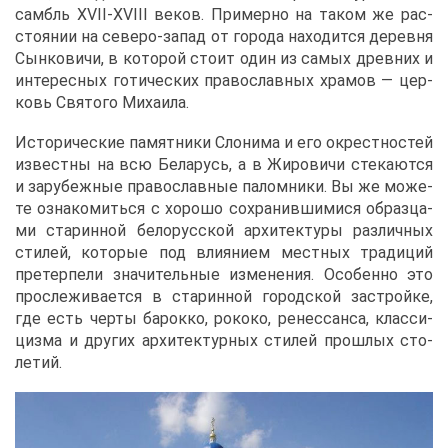
самбль XVII-XVIII ве­ков. При­мер­но на та­ком же рас­
сто­я­нии на се­ве­ро-за­пад от го­ро­да на­хо­дит­ся де­рев­ня
Сын­ко­ви­чи, в ко­то­рой сто­ит один из са­мых древ­них и
ин­те­рес­ных го­ти­че­ских пра­во­слав­ных хра­мов ― цер­
ковь Свя­то­го Ми­ха­и­ла.
Ис­то­ри­че­ские па­мят­ни­ки Сло­ни­ма и его окрест­но­стей
из­вест­ны на всю Бе­ла­русь, а в Жи­ро­ви­чи сте­ка­ют­ся
и за­ру­беж­ные пра­во­слав­ные па­лом­ни­ки. Вы же мо­же­
те озна­ко­мить­ся с хо­ро­шо со­хра­нив­ши­ми­ся об­раз­ца­
ми ста­рин­ной бе­ло­рус­ской ар­хи­тек­ту­ры раз­лич­ных
сти­лей, ко­то­рые под вли­я­ни­ем мест­ных тра­ди­ций
пре­тер­пе­ли зна­чи­тель­ные из­ме­не­ния. Осо­бен­но это
про­сле­жи­ва­ет­ся в ста­рин­ной го­род­ской за­строй­ке,
где есть чер­ты ба­рок­ко, ро­ко­ко, ре­нес­сан­са, клас­си­
циз­ма и дру­гих ар­хи­тек­тур­ных сти­лей про­шлых сто­
ле­тий.