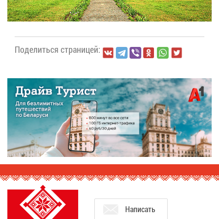
По­де­лить­ся стра­ни­цей:
На­пи­сать