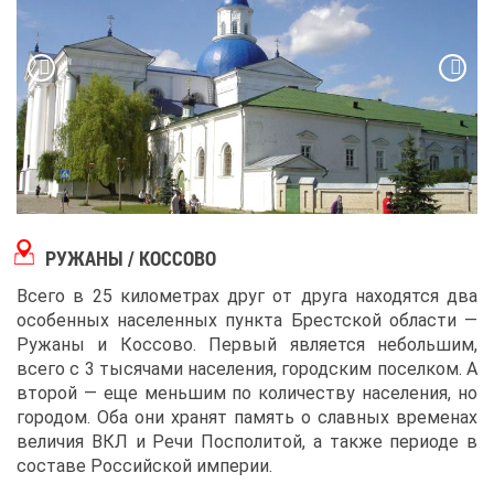
РУ­ЖА­НЫ / КОС­СО­ВО
Все­го в 25 ки­ло­мет­рах друг от дру­га на­хо­дят­ся два
осо­бен­ных на­се­лен­ных пунк­та Брест­ской об­ла­сти ―
Ру­жа­ны и Кос­со­во. Пер­вый яв­ля­ет­ся неболь­шим,
все­го с 3 ты­ся­ча­ми на­се­ле­ния, го­род­ским по­сел­ком. А
вто­рой ― еще мень­шим по ко­ли­че­ству на­се­ле­ния, но
го­ро­дом. Оба они хра­нят па­мять о слав­ных вре­ме­нах
ве­ли­чия ВКЛ и Ре­чи Поспо­ли­той, а та­к­же пе­ри­о­де в
со­ста­ве Рос­сий­ской им­пе­рии.