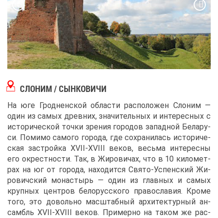
СЛО­НИМ / СЫН­КО­ВИ­ЧИ
На юге Грод­нен­ской об­ла­сти рас­по­ло­жен Сло­ним ―
один из са­мых древ­них, зна­чи­тель­ных и ин­те­рес­ных с
ис­то­ри­че­ской точ­ки зре­ния го­ро­дов за­пад­ной Бе­ла­ру­
си. По­ми­мо са­мо­го го­ро­да, где со­хра­ни­лась ис­то­ри­че­
ская за­строй­ка XVII-XVIII ве­ков, весь­ма ин­те­рес­ны
его окрест­но­сти. Так, в Жи­ро­ви­чах, что в 10 ки­ло­мет­
рах на юг от го­ро­да, на­хо­дит­ся Свя­то-Успен­ский Жи­
ро­вич­ский мо­на­стырь ― один из глав­ных и са­мых
круп­ных цен­тров бе­ло­рус­ско­го пра­во­сла­вия. Кро­ме
то­го, это до­воль­но мас­штаб­ный ар­хи­тек­тур­ный ан­
самбль XVII-XVIII ве­ков. При­мер­но на та­ком же рас­