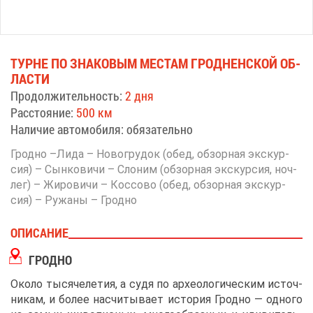
ТУРНЕ ПО ЗНА­КО­ВЫМ МЕ­СТАМ ГРОД­НЕН­СКОЙ ОБ­
ЛА­СТИ
Про­дол­жи­тель­ность:
2 дня
Рас­сто­я­ние:
500 км
На­ли­чие ав­то­мо­би­ля: обя­за­тель­но
Грод­но –Ли­да – Но­во­гру­док (обед, об­зор­ная экс­кур­
сия) – Сын­ко­ви­чи – Сло­ним (об­зор­ная экс­кур­сия, ноч­
лег) – Жи­ро­ви­чи – Кос­со­во (обед, об­зор­ная экс­кур­
сия) – Ру­жа­ны – Грод­но
ОПИ­СА­НИЕ
ГРОД­НО
Око­ло ты­ся­че­ле­тия, а су­дя по ар­хео­ло­ги­че­ским ис­точ­
ни­кам, и бо­лее на­счи­ты­ва­ет ис­то­рия Грод­но ― од­но­го