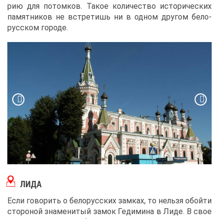
рию для по­том­ков. Та­кое ко­ли­че­ство ис­то­ри­че­ских
па­мят­ни­ков не встре­тишь ни в од­ном дру­гом бе­ло­
рус­ском го­ро­де.
ЛИ­ДА
Ес­ли го­во­рить о бе­ло­рус­ских зам­ках, то нель­зя обой­ти
сто­ро­ной зна­ме­ни­тый за­мок Ге­ди­ми­на в Ли­де. В свое