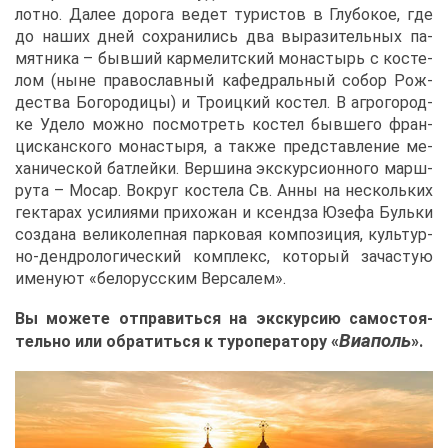
лот­но. Да­лее до­ро­га ве­дет ту­ри­стов в Глу­бо­кое, где
до на­ших дней со­хра­ни­лись два вы­ра­зи­тель­ных па­
мят­ни­ка – быв­ший кар­ме­лит­ский мо­на­стырь с ко­сте­
лом (ныне пра­во­слав­ный ка­фед­раль­ный со­бор Рож­
де­ства Бо­го­ро­ди­цы) и Тро­иц­кий ко­стел. В аг­ро­го­род­
ке Уде­ло мож­но по­смот­реть ко­стел быв­ше­го фран­
цис­кан­ско­го мо­на­сты­ря, а та­к­же пред­став­ле­ние ме­
ха­ни­че­ской бат­лей­ки. Вер­ши­на экс­кур­си­он­но­го марш­
ру­та – Мо­сар. Во­круг ко­сте­ла Св. Ан­ны на несколь­ких
гек­та­рах уси­ли­я­ми при­хо­жан и ксен­дза Юзе­фа Буль­ки
со­зда­на ве­ли­ко­леп­ная пар­ко­вая ком­по­зи­ция, куль­тур­
но-денд­ро­ло­ги­че­ский ком­плекс, ко­то­рый за­ча­стую
име­ну­ют «бе­ло­рус­ским Вер­са­лем».
Вы мо­же­те от­пра­вить­ся на экс­кур­сию са­мо­сто­я­
Виа­поль
тель­но или об­ра­тить­ся к ту­ро­пе­ра­то­ру «
».