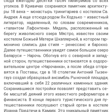
сю­да еже­год­но де­сят­ки ты­сяч пи­ли­гри­мов со всех
угол­ков. В Кри­ви­чах со­хра­нил­ся па­мят­ник ар­хи­тек­ту­
ры 18 ве­ка – мо­на­стырь три­ни­та­ри­ев с ко­сте­лом Св.
Ан­дрея. А еще от­сю­да ро­дом Ян Ход­зь­ко – из­вест­ный
ли­те­ра­тор, на­де­лен­ный, по сло­вам со­вре­мен­ни­ков,
«та­лан­том Ла­фон­те­на». Мя­дель, рас­по­ло­жен­ный на
бе­ре­гу жи­во­пис­но­го озе­ра Мя­ст­ро, из­ве­стен сво­им
ко­сте­лом Бо­жьей Ма­те­ри Шкап­лер­ной, в ко­то­ром гар­
мо­нич­но сли­лись два сти­ля – ре­нес­санс и ба­рок­ко.
Да­лее пу­те­ше­ствен­ни­ки уви­дят са­мое боль­шое озе­ро
Бе­ла­ру­си – На­рочь. Обо­гнув его с се­вер­ной и за­пад­
ной сто­рон, пу­те­ше­ствен­ни­ки оста­но­вят­ся в оздо­ро­
ви­тель­ном цен­тре «На­ро­чан­ка», а по­сле обе­да от­пра­
вят­ся в По­ста­вы, где в 18 сто­ле­тии Ан­то­ний Ты­зен­
гауз со­здал об­раз­цо­вый ан­самбль Ры­ноч­ной пло­ща­ди,
вклю­чав­ший в се­бя 22 раз­лич­ных ка­мен­ных зда­ния.
Со­хра­нив­ши­е­ся по­строй­ки поз­во­лят пред­ста­вить се­
бе мас­штаб де­я­ний это­го из­вест­но­го ре­фор­ма­то­ра и
фи­нан­си­ста. В кон­це пер­во­го ту­ри­сти­че­ско­го дня пу­
те­ше­ствен­ни­ки по­слу­ша­ют ста­рый ор­ган в ко­сте­ле
Иоан­на Пред­те­чи в Ка­ма­ях. Это уни­каль­ный па­мят­ник