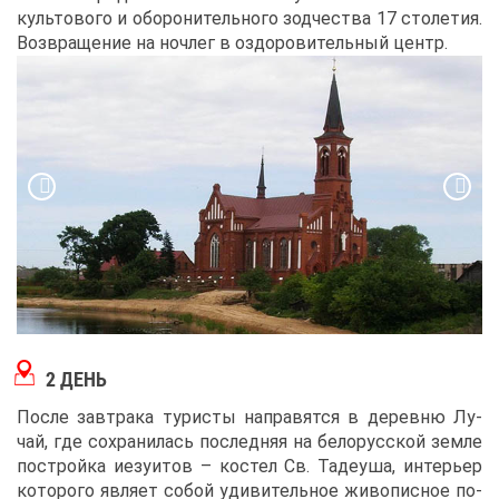
куль­то­во­го и обо­ро­ни­тель­но­го зод­че­ства 17 сто­ле­тия.
Воз­вра­ще­ние на ноч­лег в оздо­ро­ви­тель­ный центр.
2 ДЕНЬ
По­сле зав­тра­ка ту­ри­сты на­пра­вят­ся в де­рев­ню Лу­
чай, где со­хра­ни­лась по­след­няя на бе­ло­рус­ской зем­ле
по­строй­ка иезу­и­тов – ко­стел Св. Та­де­уша, ин­те­рьер
ко­то­ро­го яв­ля­ет со­бой уди­ви­тель­ное жи­во­пис­ное по­