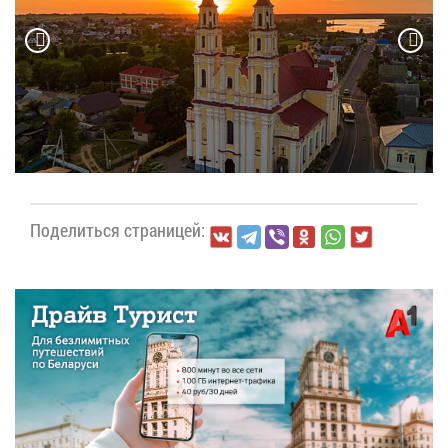
По­де­лить­ся стра­ни­цей: