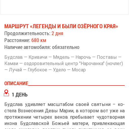
МАРШ­РУТ «ЛЕ­ГЕН­ДЫ И БЫ­ЛИ ОЗЁР­НО­ГО КРАЯ»
Про­дол­жи­тель­ность:
2 дня
Рас­сто­я­ние:
680 км
На­ли­чие ав­то­мо­би­ля: обя­за­тель­но
Буд­слав — Кри­ви­чи — Мя­дель — На­рочь — По­ста­вы —
Ка­маи — оздо­ро­ви­тель­ный центр "На­ро­чан­ка" (ноч­лег)
— Лу­чай — Глу­бо­кое — Уде­ло — Мо­сар
ОПИ­СА­НИЕ
1 ДЕНЬ
Буд­слав удив­ля­ет мас­шта­бом сво­ей свя­ты­ни – ко­
сте­ла Воз­не­се­ния Де­вы Ма­рии, в ко­то­ром вот уже на
про­тя­же­нии че­ты­рех ве­ков пре­бы­ва­ет чу­до­твор­ная
ико­на Буд­слав­ской Бо­жьей ма­те­ри, при­вле­ка­ю­щая