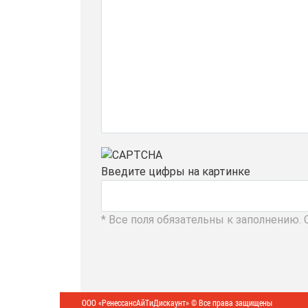
Введите цифры на картинке
* Все поля обязательны к заполнению.
ООО «РенессансАйТиДискаунт» © Все права защищены