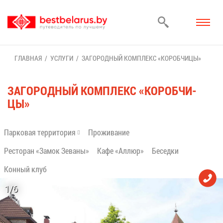
ГЛАВ­НАЯ
УСЛУ­ГИ
ЗА­ГО­РОД­НЫЙ КОМ­ПЛЕКС «КО­РОБ­ЧИ­ЦЫ»
ЗА­ГО­РОД­НЫЙ КОМ­ПЛЕКС «КО­РОБ­ЧИ­
ЦЫ»
Пар­ко­вая тер­ри­то­рия
Про­жи­ва­ние
Ре­сто­ран «За­мок Зе­ва­ны»
Ка­фе «Ал­люр»
Бе­сед­ки
Кон­ный клуб
1/6