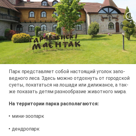
Парк пред­став­ля­ет со­бой на­сто­я­щий уго­лок за­по­
вед­но­го ле­са. Здесь мож­но от­дох­нуть от го­род­ской
су­е­ты, по­ка­тать­ся на ло­ша­ди или ди­ли­жан­се, а та­к­
же по­ка­зать де­тям раз­но­об­ра­зие жи­вот­но­го ми­ра.
На тер­ри­то­рии пар­ка рас­по­ла­га­ют­ся:
ми­ни-зоо­парк
денд­ро­парк