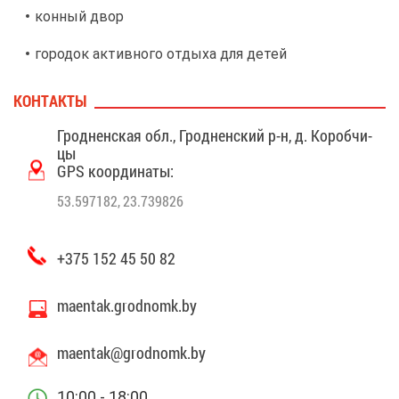
кон­ный двор
го­ро­док ак­тив­но­го от­ды­ха для де­тей
бе­сед­ки
КОН­ТАК­ТЫ
ре­сто­ран и ка­фе
Грод­нен­ская обл., Грод­нен­ский р-н, д. Ко­роб­чи­
цы
GPS ко­ор­ди­на­ты:
53.597182, 23.739826
+375 152 45 50 82
maentak.grodnomk.by
maentak@​gro​dnom​k.​by
10:00 - 18:00