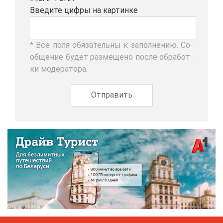
Вве­ди­те циф­ры на кар­тин­ке
* Все по­ля обя­за­тель­ны к за­пол­не­нию. Со­
об­ще­ние бу­дет раз­ме­ще­но по­сле об­ра­бот­
ки мо­де­ра­то­ра.