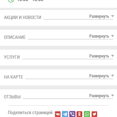
Раз­вер­нуть
АК­ЦИИ И НО­ВО­СТИ
Раз­вер­нуть
ОПИ­СА­НИЕ
Раз­вер­нуть
УСЛУ­ГИ
Раз­вер­нуть
НА КАР­ТЕ
Раз­вер­нуть
ОТ­ЗЫ­ВЫ
По­де­лить­ся стра­ни­цей: