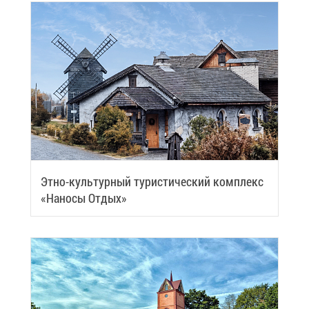
Эт­но-куль­тур­ный ту­ри­сти­че­ский ком­плекс
«На­но­сы От­дых»