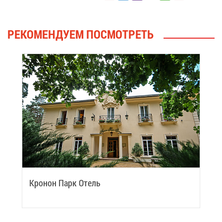
РЕ­КО­МЕН­ДУ­ЕМ ПО­СМОТ­РЕТЬ
Кро­нон Парк Отель