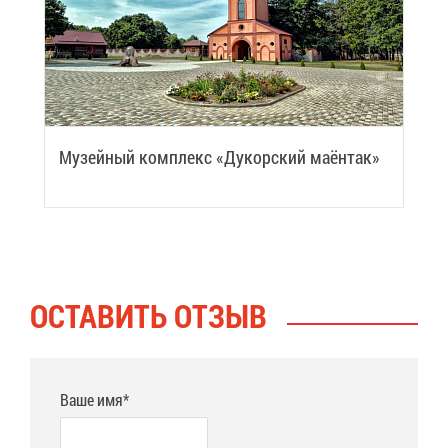
Му­зей­ный ком­плекс «Ду­кор­ский ма­ён­так»
ОСТА­ВИТЬ ОТ­ЗЫВ
Ваше имя*