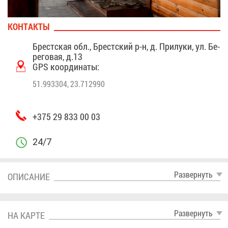
КОН­ТАК­ТЫ
Брест­ская обл., Брест­ский р-н, д. При­лу­ки, ул. Бе­
ре­го­вая, д.13
GPS ко­ор­ди­на­ты:
51.993304, 23.712990
+375 29 833 00 03
24/7
Раз­вер­нуть
ОПИ­СА­НИЕ
Раз­вер­нуть
НА КАР­ТЕ