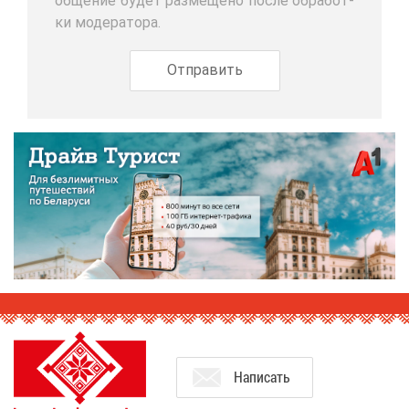
об­ще­ние бу­дет раз­ме­ще­но по­сле об­ра­бот­
ки мо­де­ра­то­ра.
На­пи­сать