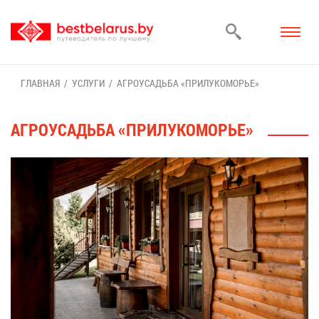
ГЛАВ­НАЯ
УСЛУ­ГИ
АГ­РО­УСАДЬ­БА «ПРИ­ЛУ­КО­МО­РЬЕ»
АГ­РО­УСАДЬ­БА «ПРИ­ЛУ­КО­МО­РЬЕ»