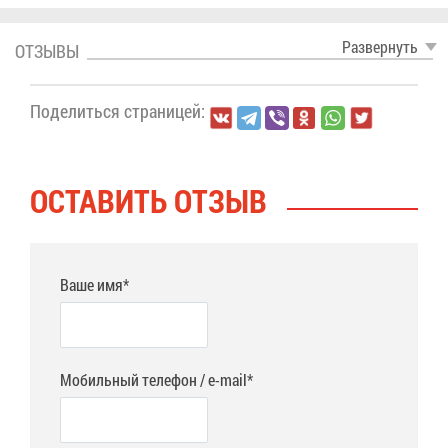
Раз­вер­нуть
ОТ­ЗЫ­ВЫ
По­де­лить­ся стра­ни­цей:
ОСТА­ВИТЬ ОТ­ЗЫВ
Ваше имя*
Мобильный телефон / e-mail*