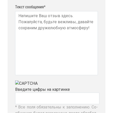
Текст сообщения*
Вве­ди­те циф­ры на кар­тин­ке
* Все по­ля обя­за­тель­ны к за­пол­не­нию. Со­