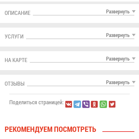
Раз­вер­нуть
ОПИ­СА­НИЕ
Раз­вер­нуть
УСЛУ­ГИ
Раз­вер­нуть
НА КАР­ТЕ
Раз­вер­нуть
ОТ­ЗЫ­ВЫ
По­де­лить­ся стра­ни­цей:
РЕ­КО­МЕН­ДУ­ЕМ ПО­СМОТ­РЕТЬ