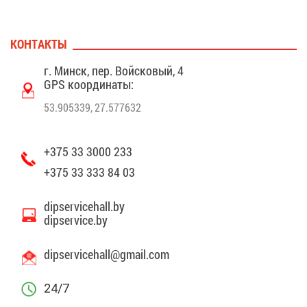
КОН­ТАК­ТЫ
г. Минск, пер. Вой­ско­вый, 4
GPS ко­ор­ди­на­ты:
53.905339, 27.577632
+375 33 3000 233
+375 33 333 84 03
dipservicehall.by
dipservice.by
dipservicehall@​gmail.​com
24/7