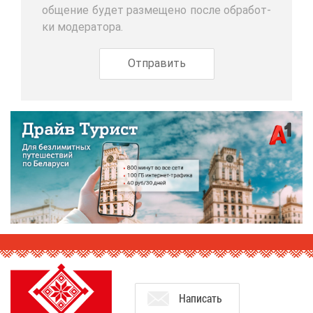
об­ще­ние бу­дет раз­ме­ще­но по­сле об­ра­бот­
ки мо­де­ра­то­ра.
На­пи­сать