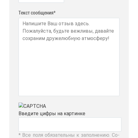
Текст сообщения*
Вве­ди­те циф­ры на кар­тин­ке
* Все по­ля обя­за­тель­ны к за­пол­не­нию. Со­