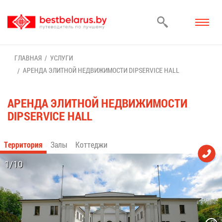
ГЛАВ­НАЯ
УСЛУ­ГИ
АРЕН­ДА ЭЛИТ­НОЙ НЕДВИ­ЖИ­МО­СТИ DIPSERVICE HALL
АРЕН­ДА ЭЛИТ­НОЙ НЕДВИ­ЖИ­МО­СТИ
DIPSERVICE HALL
Тер­ри­то­рия
За­лы
Кот­те­джи
1/10