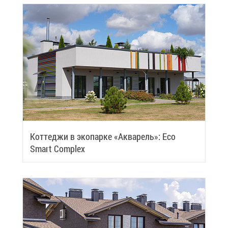
Кот­те­джи в эко­пар­ке «Ак­ва­рель»: Eco
Smart Complex