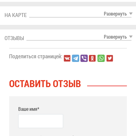
Раз­вер­нуть
НА КАР­ТЕ
Раз­вер­нуть
ОТ­ЗЫ­ВЫ
По­де­лить­ся стра­ни­цей:
ОСТА­ВИТЬ ОТ­ЗЫВ
Ваше имя*