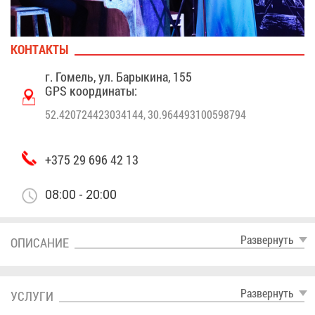
КОН­ТАК­ТЫ
г. Го­мель, ул. Ба­ры­ки­на, 155
GPS ко­ор­ди­на­ты:
52.420724423034144, 30.964493100598794
+375 29 696 42 13
08:00 - 20:00
Раз­вер­нуть
ОПИ­СА­НИЕ
Раз­вер­нуть
УСЛУ­ГИ