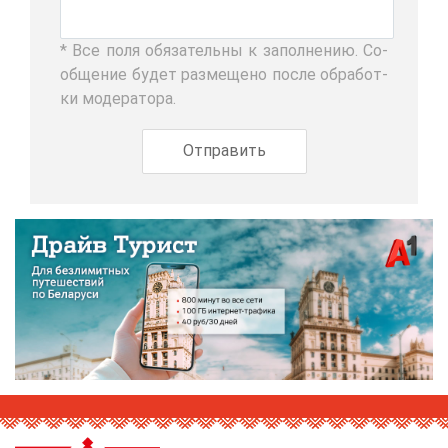
* Все по­ля обя­за­тель­ны к за­пол­не­нию. Со­
об­ще­ние бу­дет раз­ме­ще­но по­сле об­ра­бот­
ки мо­де­ра­то­ра.