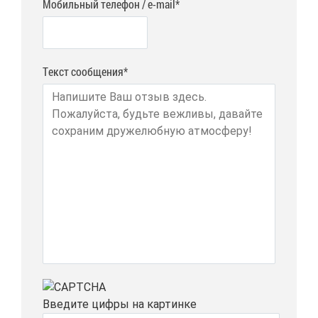
Мобильный телефон / e-mail*
Текст сообщения*
Вве­ди­те циф­ры на кар­тин­ке