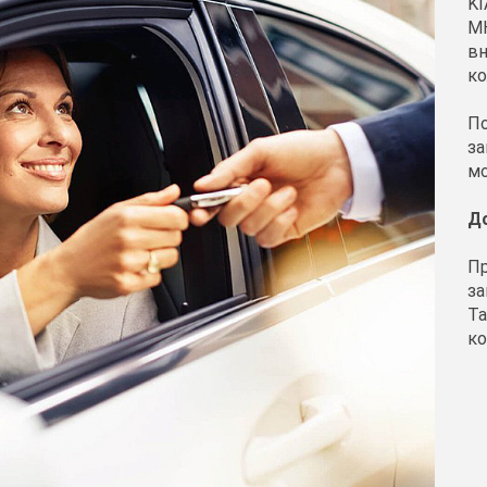
KI
МК
вн
ко
По
за
мо
Д
Пр
за
Та
ко