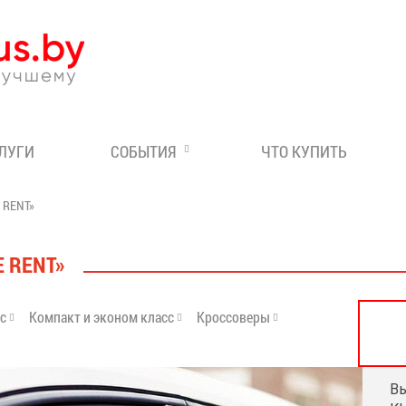
Эксперт по отдыху в Бе
СЛУГИ
СОБЫТИЯ
ЧТО КУПИТЬ
 RENT»
 RENT»
сс
Компакт и эконом класс
Кроссоверы
Вы