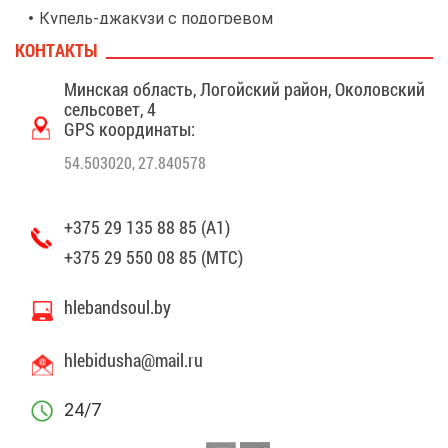
Ку­пель-джа­ку­зи с по­до­гре­вом
КОН­ТАК­ТЫ
Ком­на­та от­ды­ха с ка­ми­ном
Про­кат квад­ро­цик­лов
Мин­ская об­ласть, Ло­гой­ский рай­он, Око­лов­ский
сель­со­вет, 4
Вре­мя ра­бо­ты: с 1 ап­ре­ля по 1 но­яб­ря (при бла­го­при­
GPS ко­ор­ди­на­ты:
ят­ных по­год­ных усло­ви­ях) с 10.00 до 20.00 (тех.час с
12.00 до 14.00)
54.503020, 27.840578
Про­кат ве­ло­си­пе­дов
Вре­мя ра­бо­ты: еже­днев­но, с 9:00 до 23:00
+375 29 135 88 85 (А1)
Ша­тер для про­ве­де­ния ме­ро­при­я­тий вме­сти­мо­
стью до 200 го­стей
+375 29 550 08 85 (МТС)
Кон­такт­ный зоо­парк (есть кро­ли­ки, ко­зоч­ки).
hlebandsoul.by
Корм для жи­вот­ных мож­но при­об­ре­сти в ре­сто­
ране.
hlebidusha@​mail.​ru
Ис­кус­ствен­ный пруд с эко­ры­бал­кой
Chill зо­на об­ще­го поль­зо­ва­ния (би­льярд, на­столь­
24/7
ный тен­нис, аэрох­ок­кей, зо­на от­ды­ха).