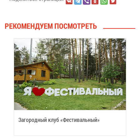
РЕ­КО­МЕН­ДУ­ЕМ ПО­СМОТ­РЕТЬ
За­го­род­ный клуб «Фе­сти­валь­ный»