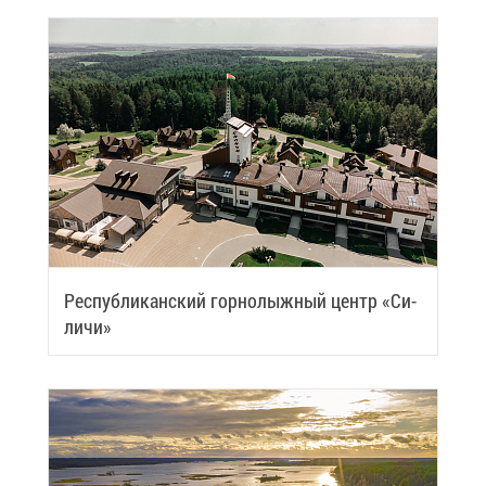
Рес­пуб­ли­кан­ский гор­но­лыж­ный центр «Си­
ли­чи»