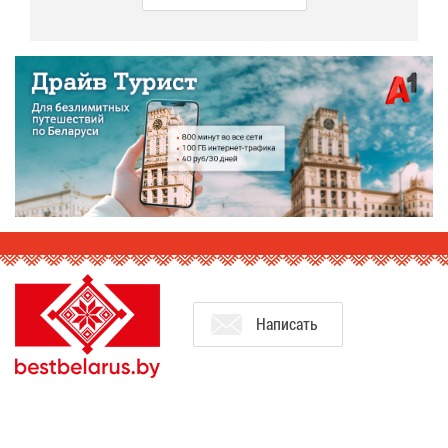
На­пи­сать