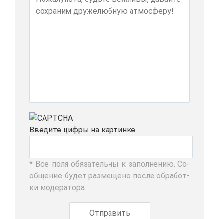
Вве­ди­те циф­ры на кар­тин­ке
* Все по­ля обя­за­тель­ны к за­пол­не­нию. Со­
об­ще­ние бу­дет раз­ме­ще­но по­сле об­ра­бот­
ки мо­де­ра­то­ра.