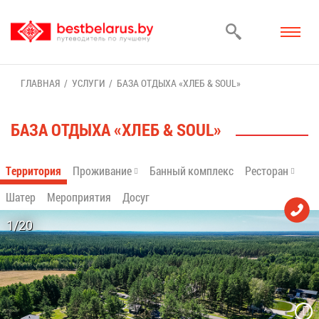
ГЛАВ­НАЯ
УСЛУ­ГИ
БА­ЗА ОТ­ДЫ­ХА «ХЛЕБ & SOUL»
БА­ЗА ОТ­ДЫ­ХА «ХЛЕБ & SOUL»
Тер­ри­то­рия
Про­жи­ва­ние
Бан­ный ком­плекс
Ре­сто­ран
Ша­тер
Ме­ро­при­я­тия
До­суг
1/20