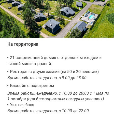
На тер­ри­то­рии
21 со­вре­мен­ный до­мик с от­дель­ным вхо­дом и
лич­ной ми­ни-тер­ра­сой;
Ре­сто­ран с дву­мя за­ла­ми (на 50 и 20 че­ло­век)
Вре­мя ра­бо­ты: еже­днев­но, с 9:00 до 23:00
Бас­сейн с по­до­гре­вом
Вре­мя ра­бо­ты: еже­днев­но, с 10:00 до 20:00 с 1 мая по
1 ок­тяб­ря (при бла­го­при­ят­ных по­год­ных усло­ви­ях)
Уют­ная ба­ня
Вре­мя ра­бо­ты: еже­днев­но, с 10:00 до 22:00