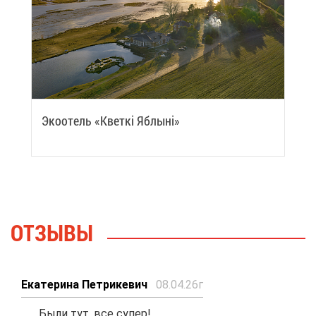
Эко­отель «Квет­кi Яб­лы­нi»
ОТ­ЗЫ­ВЫ
Ека­те­ри­на Пет­ри­ке­вич
08.04.26г
Бы­ли тут, все су­пер!