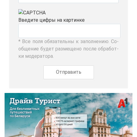
Вве­ди­те циф­ры на кар­тин­ке
* Все по­ля обя­за­тель­ны к за­пол­не­нию. Со­
об­ще­ние бу­дет раз­ме­ще­но по­сле об­ра­бот­
ки мо­де­ра­то­ра.