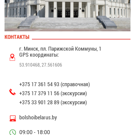
КОН­ТАК­ТЫ
г. Минск, пл. Па­риж­ской Ком­му­ны, 1
GPS ко­ор­ди­на­ты:
53.910468, 27.561606
+375 17 361 54 93 (спра­воч­ная)
+375 17 379 11 56 (экс­кур­сии)
+375 33 901 28 89 (экс­кур­сии)
bolshoibelarus.by
09:00 - 18:00