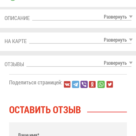
Раз­вер­нуть
ОПИ­СА­НИЕ
Раз­вер­нуть
НА КАР­ТЕ
Раз­вер­нуть
ОТ­ЗЫ­ВЫ
По­де­лить­ся стра­ни­цей:
ОСТА­ВИТЬ ОТ­ЗЫВ
Ваше имя*